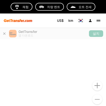
체험
차량 렌트
요트 전세
US$
km
GetTransfer
설치
앱 다운로드