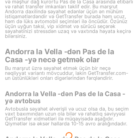
və məşhur dağ kurortu Pas de la Casa arasında etibarlı
və rahat transfer imkanları təklif edir. Bu marşrut
Andorra daxilində səyahət edənlər üçün ən mühüm
istiqamətlərdəndir və GetTransfer burada həm ucuz,
həm də lüks avtomobil seçimləri ilə öncüdür. Özünüz
üçün uyğun taksi, vip xidmət və sürücü seçərək
səyahətinizi stressdən uzaq və vaxtında həyata keçirə
bilərsiniz.
Andorra la Vella -dən Pas de la
Casa -yə necə getmək olar
Bu marşrut üzrə səyahət etmək üçün bir neçə
nəqliyyat variantı mövcuddur, lakin GetTransfer.com-
un üstünlükləri onları digərlərindən fərqləndirir.
Andorra la Vella -dən Pas de la Casa -
yə avtobus
Avtobusla səyahət əlverişli və ucuz olsa da, bu seçim
vaxt baxımından uzun ola bilər və rahatlıq səviyyəsi
GetTransfer xidmətləri ilə müqayisədə aşağıdır.
Qiymətlər isə əksər hallarda 10-15 avro aralığındadır.