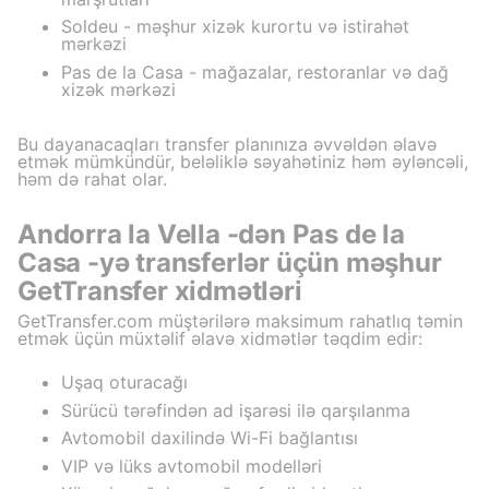
Soldeu - məşhur xizək kurortu və istirahət
mərkəzi
Pas de la Casa - mağazalar, restoranlar və dağ
xizək mərkəzi
Bu dayanacaqları transfer planınıza əvvəldən əlavə
etmək mümkündür, beləliklə səyahətiniz həm əyləncəli,
həm də rahat olar.
Andorra la Vella -dən Pas de la
Casa -yə transferlər üçün məşhur
GetTransfer xidmətləri
GetTransfer.com müştərilərə maksimum rahatlıq təmin
etmək üçün müxtəlif əlavə xidmətlər təqdim edir:
Uşaq oturacağı
Sürücü tərəfindən ad işarəsi ilə qarşılanma
Avtomobil daxilində Wi-Fi bağlantısı
VIP və lüks avtomobil modelləri