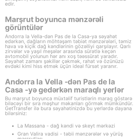
edir.
Marşrut boyunca mənzərəli
görüntülər
Andorra la Vella-dən Pas de la Casa-ya səyahət
edərkən, dağların möhtəşəm təbiət mənzərələri, təmiz
hava və kiçik dağ kəndlərinin gözəlliyi qarşılayır. Qarlı
zirvələr və yaşıl meşələr arasında sürətlə keçən
avtomobil yolunun hər anı xoş təəssürat yaradır.
Səyahət zamanı şəkillər çəkmək, rahat və özünüzü
evdəki kimi hiss etmək üçün ideal fürsət yaranır.
Andorra la Vella -dən Pas de la
Casa -yə gedərkən maraqlı yerlər
Bu marşrut boyunca müxtəlif turistlərin maraq göstərə
biləcəyi bir sıra məşhur məkanları görmək mümkündür.
GetTransfer ilə bura səyahətinizdə bu yerlərdə dayana
bilərsiniz:
La Massana - dağ kəndi və skeyt mərkəzi
Gran Valira vadisi - təbii mənzərələr və yürüş
marşrutları