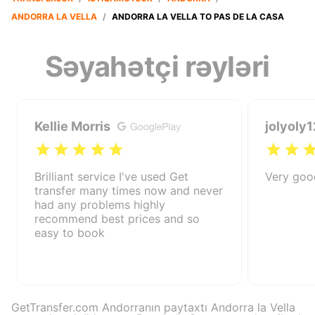
ANDORRA LA VELLA
/
ANDORRA LA VELLA TO PAS DE LA CASA
Səyahətçi rəyləri
Kellie Morris
jolyoly1
Brilliant service I've used Get
Very good
transfer many times now and never
had any problems highly
recommend best prices and so
easy to book
GetTransfer.com Andorranın paytaxtı Andorra la Vella