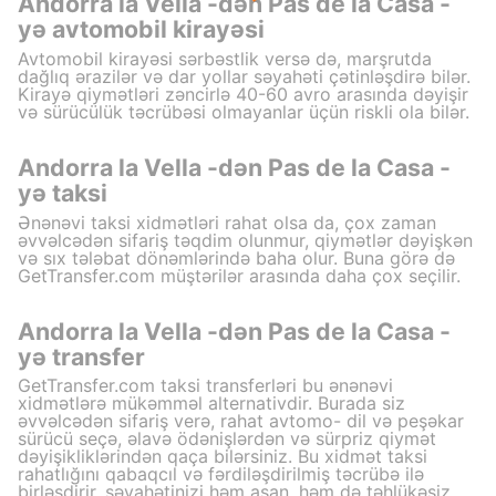
Andorra la Vella -dən Pas de la Casa -
yə avtomobil kirayəsi
Avtomobil kirayəsi sərbəstlik versə də, marşrutda
dağlıq ərazilər və dar yollar səyahəti çətinləşdirə bilər.
Kirayə qiymətləri zəncirlə 40-60 avro arasında dəyişir
və sürücülük təcrübəsi olmayanlar üçün riskli ola bilər.
Andorra la Vella -dən Pas de la Casa -
yə taksi
Ənənəvi taksi xidmətləri rahat olsa da, çox zaman
əvvəlcədən sifariş təqdim olunmur, qiymətlər dəyişkən
və sıx tələbat dönəmlərində baha olur. Buna görə də
GetTransfer.com müştərilər arasında daha çox seçilir.
Andorra la Vella -dən Pas de la Casa -
yə transfer
GetTransfer.com taksi transferləri bu ənənəvi
xidmətlərə mükəmməl alternativdir. Burada siz
əvvəlcədən sifariş verə, rahat avtomo- dil və peşəkar
sürücü seçə, əlavə ödənişlərdən və sürpriz qiymət
dəyişikliklərindən qaça bilərsiniz. Bu xidmət taksi
rahatlığını qabaqcıl və fərdiləşdirilmiş təcrübə ilə
birləşdirir, səyahətinizi həm asan, həm də təhlükəsiz