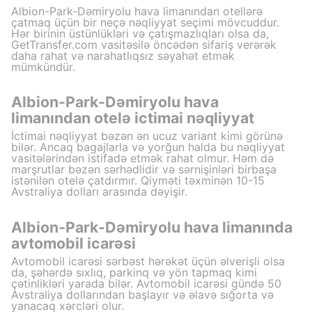
Albion-Park-Dəmiryolu hava limanından otellərə
çatmaq üçün bir neçə nəqliyyat seçimi mövcuddur.
Hər birinin üstünlükləri və çatışmazlıqları olsa da,
GetTransfer.com vasitəsilə öncədən sifariş verərək
daha rahat və narahatlıqsız səyahət etmək
mümkündür.
Albion-Park-Dəmiryolu hava
limanından otelə ictimai nəqliyyat
İctimai nəqliyyat bəzən ən ucuz variant kimi görünə
bilər. Ancaq bagajlarla və yorğun halda bu nəqliyyat
vasitələrindən istifadə etmək rahat olmur. Həm də
marşrutlar bəzən sərhədlidir və sərnişinləri birbaşa
istənilən otelə çatdırmır. Qiyməti təxminən 10-15
Avstraliya dolları arasında dəyişir.
Albion-Park-Dəmiryolu hava limanında
avtomobil icarəsi
Avtomobil icarəsi sərbəst hərəkət üçün əlverişli olsa
da, şəhərdə sıxlıq, parkinq və yön tapmaq kimi
çətinlikləri yarada bilər. Avtomobil icarəsi gündə 50
Avstraliya dollarından başlayır və əlavə sığorta və
yanacaq xərcləri olur.