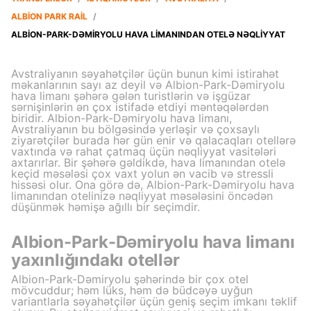
ALBION PARK RAIL
/
ALBION-PARK-DƏMIRYOLU HAVA LIMANINDAN OTELƏ NƏQLIYYAT
Avstraliyanın səyahətçilər üçün bunun kimi istirahət
məkanlarının sayı az deyil və Albion-Park-Dəmiryolu
hava limanı şəhərə gələn turistlərin və işgüzar
sərnişinlərin ən çox istifadə etdiyi məntəqələrdən
biridir. Albion-Park-Dəmiryolu hava limanı,
Avstraliyanın bu bölgəsində yerləşir və çoxsaylı
ziyarətçilər burada hər gün enir və qalacaqları otellərə
vaxtında və rahat çatmaq üçün nəqliyyat vasitələri
axtarırlar. Bir şəhərə gəldikdə, hava limanından otelə
keçid məsələsi çox vaxt yolun ən vacib və stressli
hissəsi olur. Ona görə də, Albion-Park-Dəmiryolu hava
limanından otelinizə nəqliyyat məsələsini öncədən
düşünmək həmişə ağıllı bir seçimdir.
Albion-Park-Dəmiryolu hava limanı
yaxınlığındakı otellər
Albion-Park-Dəmiryolu şəhərində bir çox otel
mövcuddur; həm lüks, həm də büdcəyə uyğun
variantlarla səyahətçilər üçün geniş seçim imkanı təklif