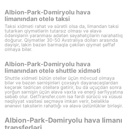
Albion-Park-Dəmiryolu hava
limanından otelə taksi
Taksi xidməti rahat və sürətli olsa da, limandan taksi
tutarkən qiymətlərin tutarsız olması və əlavə
ödənişlərin yaranması adətən səyahətçilərin narahatlıq
doğurur. Qiymətlər 30-50 Avstraliya dolları arasında
dəyişir, lakin bəzən barmaqla çəkilən qiymət şəffaf
olmaya bilər.
Albion-Park-Dəmiryolu hava
limanından otelə shuttle xidməti
Shuttle xidməti bütün otellər üçün mövcud olmaya
bilər və bəzən sərnişinləri çoxsaylı dayanacaqlardan
keçərək tədricən otellərə gətirir, bu da uçuçdan sonra
yorğun sərnişin üçün əlavə vaxta və enerji sərfiyyatına
səbəb olur. GetTransfer.com isə fərdi sürücü və xüsusi
nəqliyyat vasitəsi seçməyə imkan verir, beləliklə
ənənəvi taksilərin rahatlığı və əlavə üstünlüklər birləşir.
Albion-Park-Dəmiryolu hava limanı
transferləri