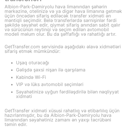
Albion-Park-Dəmiryolu hava limanından şəhərin
mərkəzinə, otelinizə və ya digər hava limanına getmək
üçün öncədən sifariş ediləcək transfer xidməti ən
məntiqli seçimdir. Belə transferlərdə sərnişinlər fərdi
şəkildə səyahət edir, qiymət sifariş anından sabit qalır
və sürücünün reytinqi və seçim edilən avtomobil
modeli məlum olur. Bu da şəffaflığı və rahatlığı artır.
GetTransfer.com servisində aşağıdakı əlavə xidmətləri
sifariş etmək mümkündür:
Uşaq oturacağı
Gəlişdə şəxsi nişan ilə qarşılama
Kabində Wi-Fi
VIP və lüks avtomobil seçimləri
Səyahətinizə uyğun fərdiləşdirilə bilən nəqliyyat
xidməti
GetTransfer xidməti xüsusi rahatlıq və etibarlılıq üçün
hazırlanmışdır, bu da Albion-Park-Dəmiryolu hava
limanından səyahətiniz zamanı ən yaxşı təcrübəni
təmin edir.