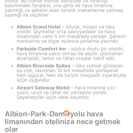
olunur. Bu otellər xidmət səviyyəsi və rahatlığı
baxımından fərqlənir, ona görə də hava limanına
yaxınlığı və şəhərin əsas turistik məkanlarına çatmaq
asanlığı ilə seçilirlər:
Albion Grand Hotel
– böyük, müasir və lüks
oteldir. Qiymətlər orta səviyyədədir və hava
limanından cəmi 5 km məsafədə yerləşir. Şəhərin
mərkəzinə və digər əyləncə yerlərinə yaxındır.
Parkside Comfort Inn
– büdcə dostu bir oteldir,
hava limanına yaxın olması ilə seçilir. Qiymətləri
əlverişlidir, təmiz və rahat otaqlar təklif edir.
Albion Riverside Suites
– lüks xidmət göstərən
bu otel, təxminən 10 km məsafədə yerləşərək
həm işgüzar, həm də turizm məqsədli ziyarətçilər
üçün uyğundur.
Airport Gateway Motel
– hava limanına çox
yaxın, ucuz və rahat bir yerləşmə yeridir.
Səyahətçilər üçün ideal seçimdir.
Albion-Park-Dəmiryolu hava
limanından otelinizə necə getmək
olar