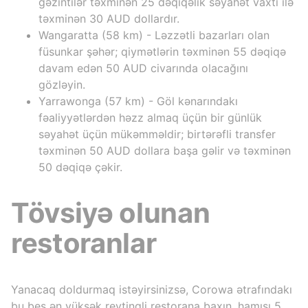
gəzintilər təxminən 25 dəqiqəlik səyahət vaxtı ilə
təxminən 30 AUD dollardır.
Wangaratta (58 km) - Ləzzətli bazarları olan
füsunkar şəhər; qiymətlərin təxminən 55 dəqiqə
davam edən 50 AUD civarında olacağını
gözləyin.
Yarrawonga (57 km) - Göl kənarındakı
fəaliyyətlərdən həzz almaq üçün bir günlük
səyahət üçün mükəmməldir; birtərəfli transfer
təxminən 50 AUD dollara başa gəlir və təxminən
50 dəqiqə çəkir.
Tövsiyə olunan
restoranlar
Yanacaq doldurmaq istəyirsinizsə, Corowa ətrafındakı
bu beş ən yüksək reytinqli restorana baxın, hamısı 5