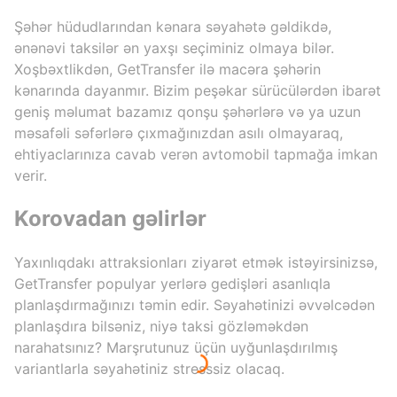
Şəhər hüdudlarından kənara səyahətə gəldikdə,
ənənəvi taksilər ən yaxşı seçiminiz olmaya bilər.
Xoşbəxtlikdən, GetTransfer ilə macəra şəhərin
kənarında dayanmır. Bizim peşəkar sürücülərdən ibarət
geniş məlumat bazamız qonşu şəhərlərə və ya uzun
məsafəli səfərlərə çıxmağınızdan asılı olmayaraq,
ehtiyaclarınıza cavab verən avtomobil tapmağa imkan
verir.
Korovadan gəlirlər
Yaxınlıqdakı attraksionları ziyarət etmək istəyirsinizsə,
GetTransfer populyar yerlərə gedişləri asanlıqla
planlaşdırmağınızı təmin edir. Səyahətinizi əvvəlcədən
planlaşdıra bilsəniz, niyə taksi gözləməkdən
narahatsınız? Marşrutunuz üçün uyğunlaşdırılmış
variantlarla səyahətiniz stresssiz olacaq.