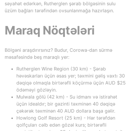
səyahət edərkən, Rutherglen şərab bölgəsinin sulu
üzüm bağları tərəfindən ovsunlanmağa hazırlaşın.
Maraq Nöqtələri
Bölgəni araşdırırsınız? Budur, Corowa-dan sürmə
məsafəsində beş maraqlı yer:
Rutherglen Wine Region (30 km) - Şərab
həvəskarları üçün əsas yer; təxmini gəliş vaxtı 30
dəqiqə olmaqla birtərəfli köçürmə üçün AUD $25
ödəməyi gözləyin.
Mulwala gölü (42 km) - Su idmanı və istirahət
üçün idealdır; bir gəzinti təxminən 40 dəqiqə
çəkərək təxminən 40 AUD dollara başa gəlir.
Howlong Golf Resort (25 km) - Hər tərəfdən
qolfçuları cəlb edən gözəl kurs; birtərəfli