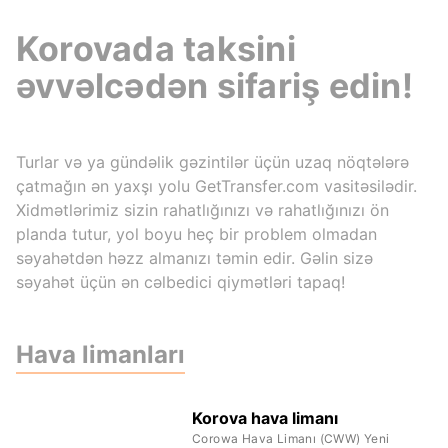
Korovada taksini
əvvəlcədən sifariş edin!
Turlar və ya gündəlik gəzintilər üçün uzaq nöqtələrə
çatmağın ən yaxşı yolu GetTransfer.com vasitəsilədir.
Xidmətlərimiz sizin rahatlığınızı və rahatlığınızı ön
planda tutur, yol boyu heç bir problem olmadan
səyahətdən həzz almanızı təmin edir. Gəlin sizə
səyahət üçün ən cəlbedici qiymətləri tapaq!
Hava limanları
Korova hava limanı
Corowa Hava Limanı (CWW) Yeni