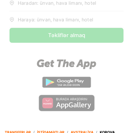
Haradan: ünvan, hava limanı, hotel
Haraya: ünvan, hava limanı, hotel
Təkliflər almaq
TRANSFERLƏR
/
İSTIQAMƏTLƏR
/
AVSTRALIYA
/
KOROVA