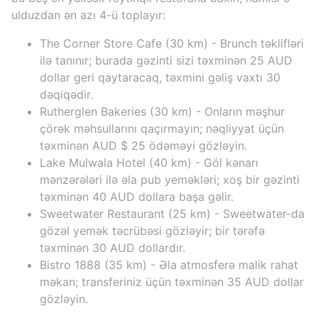
ulduzdan ən azı 4-ü toplayır:
The Corner Store Cafe (30 km) - Brunch təklifləri
ilə tanınır; burada gəzinti sizi təxminən 25 AUD
dollar geri qaytaracaq, təxmini gəliş vaxtı 30
dəqiqədir.
Rutherglen Bakeries (30 km) - Onların məşhur
çörək məhsullarını qaçırmayın; nəqliyyat üçün
təxminən AUD $ 25 ödəməyi gözləyin.
Lake Mulwala Hotel (40 km) - Göl kənarı
mənzərələri ilə əla pub yeməkləri; xoş bir gəzinti
təxminən 40 AUD dollara başa gəlir.
Sweetwater Restaurant (25 km) - Sweetwater-da
gözəl yemək təcrübəsi gözləyir; bir tərəfə
təxminən 30 AUD dollardır.
Bistro 1888 (35 km) - Əla atmosferə malik rahat
məkan; transferiniz üçün təxminən 35 AUD dollar
gözləyin.