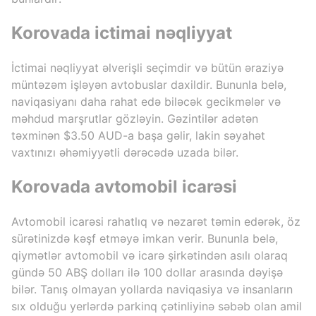
Korovada ictimai nəqliyyat
İctimai nəqliyyat əlverişli seçimdir və bütün əraziyə
müntəzəm işləyən avtobuslar daxildir. Bununla belə,
naviqasiyanı daha rahat edə biləcək gecikmələr və
məhdud marşrutlar gözləyin. Gəzintilər adətən
təxminən $3.50 AUD-a başa gəlir, lakin səyahət
vaxtınızı əhəmiyyətli dərəcədə uzada bilər.
Korovada avtomobil icarəsi
Avtomobil icarəsi rahatlıq və nəzarət təmin edərək, öz
sürətinizdə kəşf etməyə imkan verir. Bununla belə,
qiymətlər avtomobil və icarə şirkətindən asılı olaraq
gündə 50 ABŞ dolları ilə 100 dollar arasında dəyişə
bilər. Tanış olmayan yollarda naviqasiya və insanların
sıx olduğu yerlərdə parkinq çətinliyinə səbəb olan amil