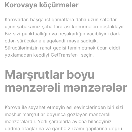
Korovaya köçürmələr
Korovadan başqa istiqamətlərə daha uzun səfərlər
üçün şəbəkəmiz şəhərlərarası köçürmələri dəstəkləyir.
Biz sizi punktuallığın və peşəkarlığın vacibliyini dərk
edən sürücülərlə əlaqələndirməyə sadiqik.
Sürücülərimizin rahat gedişi təmin etmək üçün ciddi
yoxlamadan keçdiyi GetTransfer-i seçin.
Marşrutlar boyu
mənzərəli mənzərələr
Korova ilə səyahət etməyin əsl sevinclərindən biri sizi
məşhur marşrutlar boyunca gözləyən mənzərəli
mənzərələrdir. Yerli şərablarla əylənə biləcəyiniz
dadma otaqlarına və qəribə zirzəmi qapılarına doğru