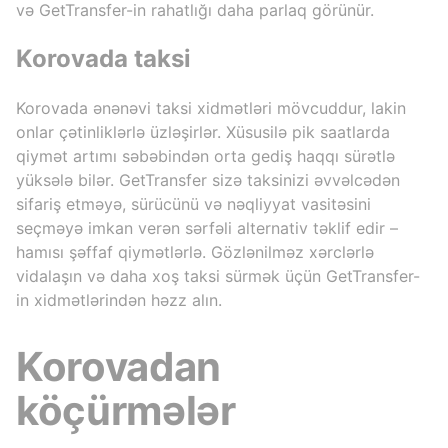
və GetTransfer-in rahatlığı daha parlaq görünür.
Korovada taksi
Korovada ənənəvi taksi xidmətləri mövcuddur, lakin
onlar çətinliklərlə üzləşirlər. Xüsusilə pik saatlarda
qiymət artımı səbəbindən orta gediş haqqı sürətlə
yüksələ bilər. GetTransfer sizə taksinizi əvvəlcədən
sifariş etməyə, sürücünü və nəqliyyat vasitəsini
seçməyə imkan verən sərfəli alternativ təklif edir –
hamısı şəffaf qiymətlərlə. Gözlənilməz xərclərlə
vidalaşın və daha xoş taksi sürmək üçün GetTransfer-
in xidmətlərindən həzz alın.
Korovadan
köçürmələr