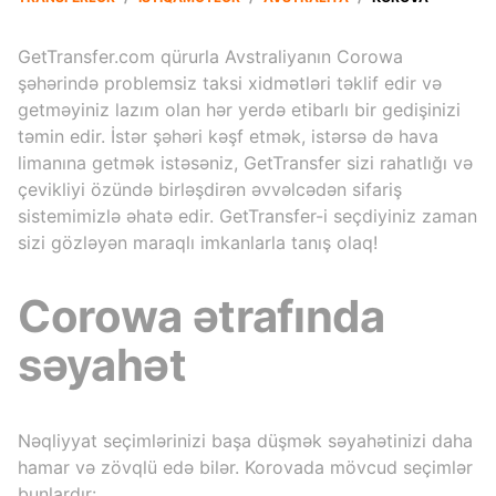
GetTransfer.com qürurla Avstraliyanın Corowa
şəhərində problemsiz taksi xidmətləri təklif edir və
getməyiniz lazım olan hər yerdə etibarlı bir gedişinizi
təmin edir. İstər şəhəri kəşf etmək, istərsə də hava
limanına getmək istəsəniz, GetTransfer sizi rahatlığı və
çevikliyi özündə birləşdirən əvvəlcədən sifariş
sistemimizlə əhatə edir. GetTransfer-i seçdiyiniz zaman
sizi gözləyən maraqlı imkanlarla tanış olaq!
Corowa ətrafında
səyahət
Nəqliyyat seçimlərinizi başa düşmək səyahətinizi daha
hamar və zövqlü edə bilər. Korovada mövcud seçimlər
bunlardır: