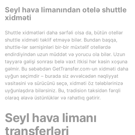
Seyl hava limanından otelə shuttle
xidməti
Shuttle xidmətləri daha sərfəli olsa da, bütün otellər
shuttle xidməti təklif etməyə bilər. Bundan başqa,
shuttle-lər sərnişinləri bir-bir müxtəlif otellərdə
endirdiyindən uzun müddət və yorucu ola bilər. Uzun
təyyarə gəlişi sonrası belə vaxt itkisi hər kəsin xoşuna
gəlmir. Bu səbəbdən GetTransfer.com-un xidməti daha
uyğun seçimdir – burada siz əvvəlcədən nəqliyyat
vasitəsini və sürücünü seçə, xidməti öz tələblərinizə
uyğunlaşdıra bilərsiniz. Bu, tradision taksidən fərqli
olaraq əlavə üstünlüklər və rahatlıq gətirir.
Seyl hava limanı
transferləri