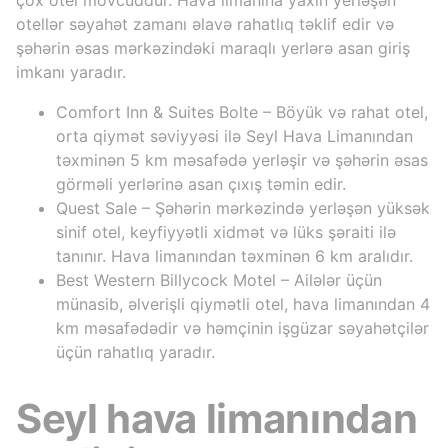
otellər səyahət zamanı əlavə rahatlıq təklif edir və
şəhərin əsas mərkəzindəki maraqlı yerlərə asan giriş
imkanı yaradır.
Comfort Inn & Suites Bolte – Böyük və rahat otel,
orta qiymət səviyyəsi ilə Seyl Hava Limanından
təxminən 5 km məsafədə yerləşir və şəhərin əsas
görməli yerlərinə asan çıxış təmin edir.
Quest Sale – Şəhərin mərkəzində yerləşən yüksək
sinif otel, keyfiyyətli xidmət və lüks şəraiti ilə
tanınır. Hava limanından təxminən 6 km aralıdır.
Best Western Billycock Motel – Ailələr üçün
münasib, əlverişli qiymətli otel, hava limanından 4
km məsafədədir və həmçinin işgüzar səyahətçilər
üçün rahatlıq yaradır.
Seyl hava limanından