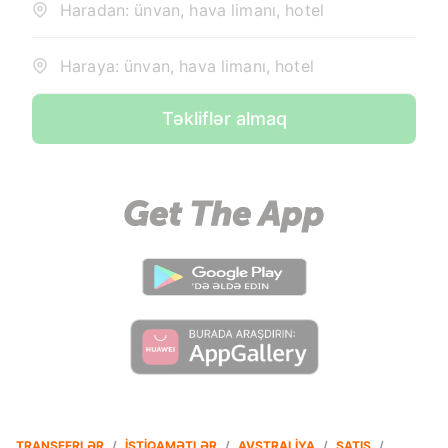
Haradan: ünvan, hava limanı, hotel
Haraya: ünvan, hava limanı, hotel
Təkliflər almaq
TRANSFERLƏR
/
İSTIQAMƏTLƏR
/
AVSTRALIYA
/
SATIŞ
/