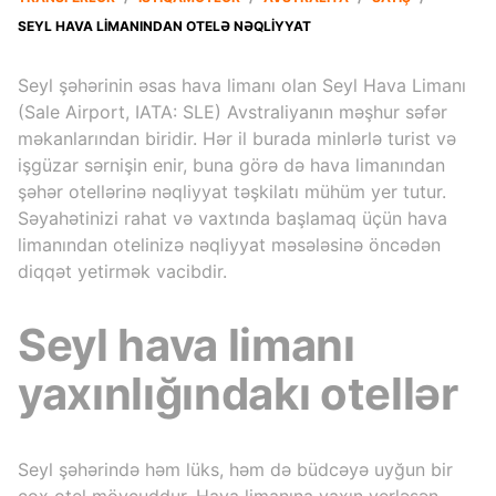
SEYL HAVA LIMANINDAN OTELƏ NƏQLIYYAT
Seyl şəhərinin əsas hava limanı olan Seyl Hava Limanı
(Sale Airport, IATA: SLE) Avstraliyanın məşhur səfər
məkanlarından biridir. Hər il burada minlərlə turist və
işgüzar sərnişin enir, buna görə də hava limanından
şəhər otellərinə nəqliyyat təşkilatı mühüm yer tutur.
Səyahətinizi rahat və vaxtında başlamaq üçün hava
limanından otelinizə nəqliyyat məsələsinə öncədən
diqqət yetirmək vacibdir.
Seyl hava limanı
yaxınlığındakı otellər
Seyl şəhərində həm lüks, həm də büdcəyə uyğun bir
çox otel mövcuddur. Hava limanına yaxın yerləşən