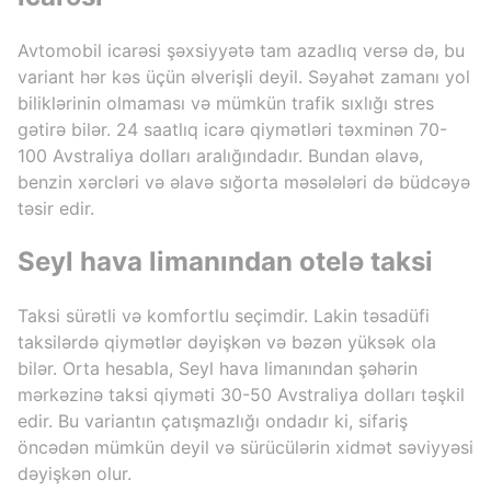
Avtomobil icarəsi şəxsiyyətə tam azadlıq versə də, bu
variant hər kəs üçün əlverişli deyil. Səyahət zamanı yol
biliklərinin olmaması və mümkün trafik sıxlığı stres
gətirə bilər. 24 saatlıq icarə qiymətləri təxminən 70-
100 Avstraliya dolları aralığındadır. Bundan əlavə,
benzin xərcləri və əlavə sığorta məsələləri də büdcəyə
təsir edir.
Seyl hava limanından otelə taksi
Taksi sürətli və komfortlu seçimdir. Lakin təsadüfi
taksilərdə qiymətlər dəyişkən və bəzən yüksək ola
bilər. Orta hesabla, Seyl hava limanından şəhərin
mərkəzinə taksi qiyməti 30-50 Avstraliya dolları təşkil
edir. Bu variantın çatışmazlığı ondadır ki, sifariş
öncədən mümkün deyil və sürücülərin xidmət səviyyəsi
dəyişkən olur.