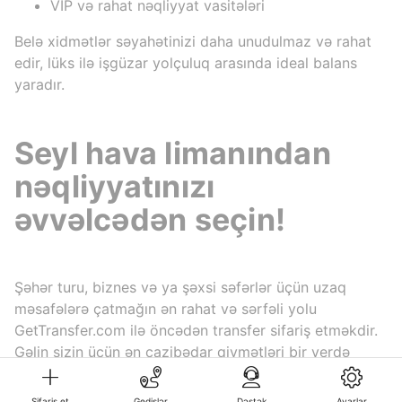
VIP və rahat nəqliyyat vasitələri
Belə xidmətlər səyahətinizi daha unudulmaz və rahat
edir, lüks ilə işgüzar yolçuluq arasında ideal balans
yaradır.
Seyl hava limanından
nəqliyyatınızı
əvvəlcədən seçin!
Şəhər turu, biznes və ya şəxsi səfərlər üçün uzaq
məsafələrə çatmağın ən rahat və sərfəli yolu
GetTransfer.com ilə öncədən transfer sifariş etməkdir.
Gəlin sizin üçün ən cazibədar qiymətləri bir yerdə
araşdıraq və rahat səfərin dadını çıxarın!
Sifariş et
Gedişlər
Dəstək
Ayarlar