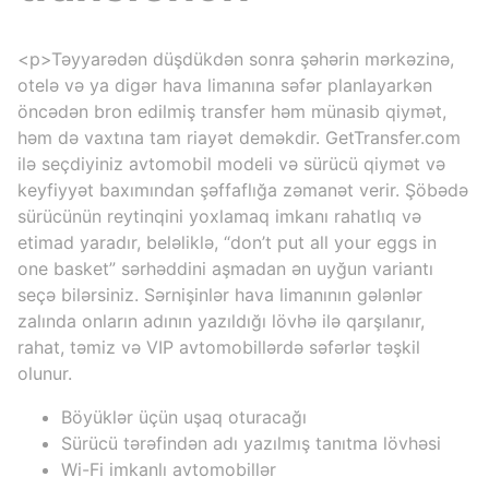
<p>Təyyarədən düşdükdən sonra şəhərin mərkəzinə,
otelə və ya digər hava limanına səfər planlayarkən
öncədən bron edilmiş transfer həm münasib qiymət,
həm də vaxtına tam riayət deməkdir. GetTransfer.com
ilə seçdiyiniz avtomobil modeli və sürücü qiymət və
keyfiyyət baxımından şəffaflığa zəmanət verir. Şöbədə
sürücünün reytinqini yoxlamaq imkanı rahatlıq və
etimad yaradır, beləliklə, “don’t put all your eggs in
one basket” sərhəddini aşmadan ən uyğun variantı
seçə bilərsiniz. Sərnişinlər hava limanının gələnlər
zalında onların adının yazıldığı lövhə ilə qarşılanır,
rahat, təmiz və VIP avtomobillərdə səfərlər təşkil
olunur.
Böyüklər üçün uşaq oturacağı
Sürücü tərəfindən adı yazılmış tanıtma lövhəsi
Wi-Fi imkanlı avtomobillər