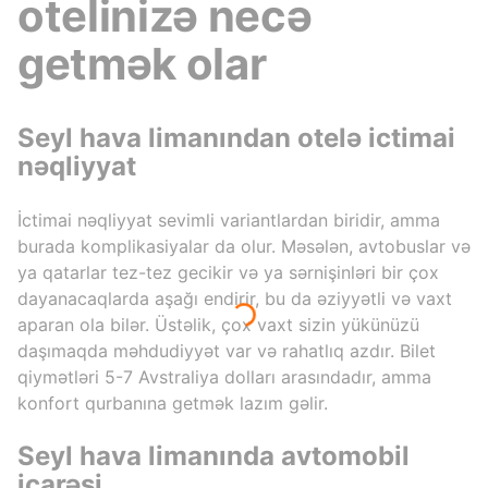
otelinizə necə
getmək olar
Seyl hava limanından otelə ictimai
nəqliyyat
İctimai nəqliyyat sevimli variantlardan biridir, amma
burada komplikasiyalar da olur. Məsələn, avtobuslar və
ya qatarlar tez-tez gecikir və ya sərnişinləri bir çox
dayanacaqlarda aşağı endirir, bu da əziyyətli və vaxt
aparan ola bilər. Üstəlik, çox vaxt sizin yükünüzü
daşımaqda məhdudiyyət var və rahatlıq azdır. Bilet
qiymətləri 5-7 Avstraliya dolları arasındadır, amma
konfort qurbanına getmək lazım gəlir.
Seyl hava limanında avtomobil
icarəsi