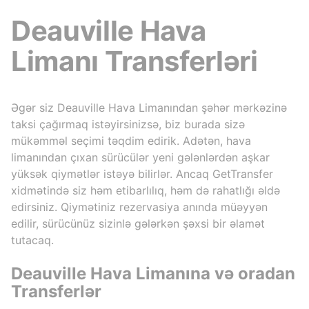
Deauville Hava
Limanı Transferləri
Әgər siz Deauville Hava Limanından şəhər mərkəzinə
taksi çağırmaq istəyirsinizsə, biz burada sizə
mükəmməl seçimi təqdim edirik. Adətən, hava
limanından çıxan sürücülər yeni gələnlərdən aşkar
yüksək qiymətlər istəyə bilirlər. Ancaq GetTransfer
xidmətində siz həm etibarlılıq, həm də rahatlığı əldə
edirsiniz. Qiymətiniz rezervasiya anında müəyyən
edilir, sürücünüz sizinlə gələrkən şəxsi bir əlamət
tutacaq.
Deauville Hava Limanına və oradan
Transferlər