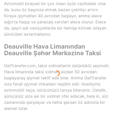
Avtomobil kirayəsi bir çox insan üçün cazibədar olsa
da, bunu öz başınıza etmək bəzən çətinliyi artırır.
Kirayə qiymətləri 40 avrodan başlayır, amma əlavə
sığorta haqqı və yanacaq xərcləri əlavə olunur. Eləcə
də, qeyri-adi vəziyyətlərdə siz həmişə kömək istəyən
sürücüləri axtarmalısınız.
Deauville Hava Limanından
Deauville Şəhər Mərkəzinə Taksi
GetTransfer.com, taksi xidmətlərini üstünlüklü seçimdir.
Hava limanında taksi xidməti sizdən 50 avrodan
başlayaraq qiymət təklif edə bilər. Amma GetTransfer
sizə fərqli qiymət imkanları təqdim edir. İstədiyiniz
avtomobili seçə, sürücünüzü tanıya bilərsiniz. Üstəlik,
sürücünüz sizə əsl bir xidmət ofer edəcək, belə ki, sizi
zamanında qarşılayar və hətta şəxsən öz adınızla bir
əlamət tutar.