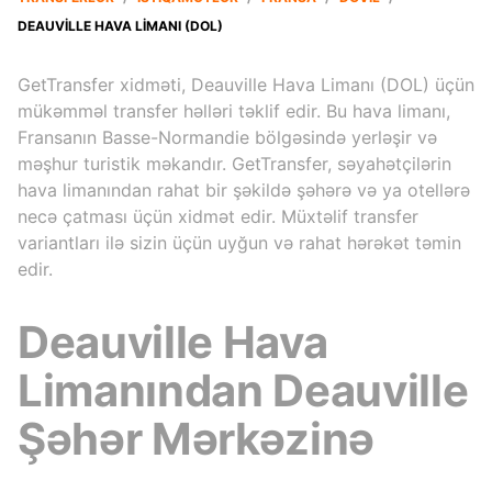
DEAUVILLE HAVA LIMANI (DOL)
GetTransfer xidməti, Deauville Hava Limanı (DOL) üçün
mükəmməl transfer həlləri təklif edir. Bu hava limanı,
Fransanın Basse-Normandie bölgəsində yerləşir və
məşhur turistik məkandır. GetTransfer, səyahətçilərin
hava limanından rahat bir şəkildə şəhərə və ya otellərə
necə çatması üçün xidmət edir. Müxtəlif transfer
variantları ilə sizin üçün uyğun və rahat hərəkət təmin
edir.
Deauville Hava
Limanından Deauville
Şəhər Mərkəzinə