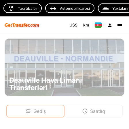
Təcrübələr
Avtomobil icarəsi
Yaxtaların
US$
km
Deauville Hava Limanı
Transferləri
Gediş
Saatlıq