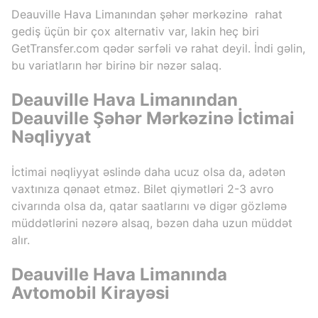
Deauville Hava Limanından şəhər mərkəzinə rahat
gediş üçün bir çox alternativ var, lakin heç biri
GetTransfer.com qədər sərfəli və rahat deyil. İndi gəlin,
bu variatların hər birinə bir nəzər salaq.
Deauville Hava Limanından
Deauville Şəhər Mərkəzinə İctimai
Nəqliyyat
İctimai nəqliyyat əslində daha ucuz olsa da, adətən
vaxtınıza qənaət etməz. Bilet qiymətləri 2-3 avro
civarında olsa da, qatar saatlarını və digər gözləmə
müddətlərini nəzərə alsaq, bəzən daha uzun müddət
alır.
Deauville Hava Limanında
Avtomobil Kirayəsi