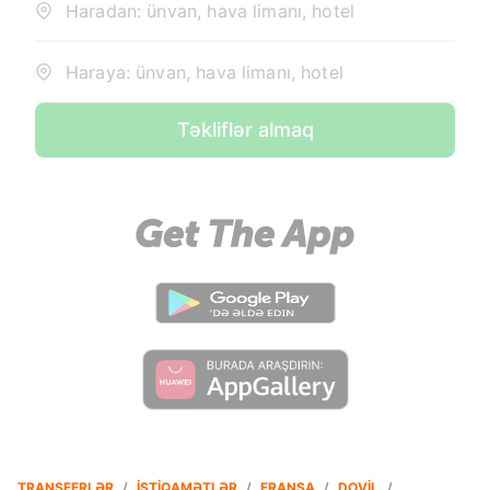
Haradan: ünvan, hava limanı, hotel
Haraya: ünvan, hava limanı, hotel
Təkliflər almaq
TRANSFERLƏR
/
İSTIQAMƏTLƏR
/
FRANSA
/
DOVIL
/