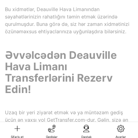
Bu xidmətlər, Deauville Hava Limanından
səyahətlərinizin rahatlığını təmin etmək üzərində
qurulmuşdur. Buna görə də, siz hər zaman xidmətinizi
özünəməxsus ehtiyaclarınıza uyğunlaşdıra bilərsiniz.
Əvvəlcədən Deauville
Hava Limanı
Transferlərini Rezerv
Edin!
Uzaq bir yeri ziyarət etmək və ya müntəzəm gediş
üçün ən yaxşı yol GetTransfer.com-dur. Gəlin, sizə ən
cazibədar qiymətləri tapmağa kömək edək.
Sifariş et
Gedişlər
Dəstək
Ayarlar