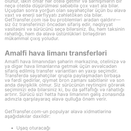
olunur, lakin onlar hər otelə getmir və sərnişinlərin bir
neçə oteldə düşürülməsi səbəbilə çox vaxt ala bilər.
Uçuşdan sonra yorğun olan səyahətçilər üçün bu əlavə
vaxt və enerji sərfiyyatı zəhlətökən ola bilər.
GetTransfer.com isə bu problemləri aradan qaldırır—
siz öz transferinizi öncədən sifariş edir, nəqliyyat
vasitəsini və sürücünü seçə bilərsiniz. Bu, həm taksinin
rahatlığı, həm də əlavə üstünlükləri birləşdirən
mükəmməl çıxış yoludur.
Amalfi hava limanı transferləri
Amalfi hava limanından şəhərin mərkəzinə, otelinizə və
ya digər hava limanlarına getmək üçün əvvəlcədən
sifariş edilmiş transfer variantları ən yaxşı seçimdir.
Transferdə səyahətçilər qrupla paylaşmadan birbaşa
və fərdi gedirlər, qiymət bron zamanı sabitlənir və son
anda dəyişiklik olmur. Siz sürücünün reytinqini görərək
seçiminizi edə bilərsiniz ki, bu da şəffaflığı və rahatlığı
artırır. Sürücü sizi hətta hava limanının gəliş zonasında
adınızla qarşılayaraq əlavə qulluğa önəm verir.
GetTransfer.com-un populyar əlavə xidmətlərinə
aşağıdakılar daxildir:
Uşaq oturacağı