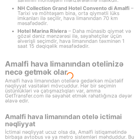
sahilinin möhtəşəm mənzərələrinə malikdir.
NH Collection Grand Hotel Convento di Amalfi
–
Tarixi və möhtəşəm bina, orta qiymətli lüks
imkanları ilə seçilir, hava limanından 70 km
məsafədədir.
Hotel Marina Riviera
– Daha münasib qiymət və
gözəl dəniz mənzərəsi ilə, səyahətçilər üçün
əlverişli seçimdir, hava limanından təxminən 1
saat 15 dəqiqəlik məsafədədir.
Amalfi hava limanından otelinizə
necə getmək olar
Amalfi hava limanından otellərə gedərkən müxtəlif
nəqliyyat vasitələri mövcuddur. Hər bir seçimin
üstünlükləri və çatışmazlıqları var, amma
GetTransfer.com ilə səyahət etmək rahatlığınıza dəyər
əlavə edir.
Amalfi hava limanından otelə ictimai
nəqliyyat
İctimai nəqliyyat ucuz olsa da, Amalfi istiqamətində
birbaşa avtobus və ya metro sistemləri məhduddur. Bu