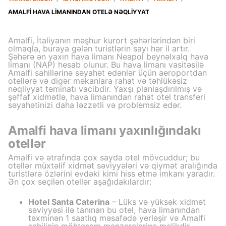
AMALFI HAVA LIMANINDAN OTELƏ NƏQLIYYAT
Amalfi, İtaliyanın məşhur kurort şəhərlərindən biri
olmaqla, buraya gələn turistlərin sayı hər il artır.
Şəhərə ən yaxın hava limanı Neapol beynəlxalq hava
limanı (NAP) hesab olunur. Bu hava limanı vasitəsilə
Amalfi sahillərinə səyahət edənlər üçün aeroportdan
otellərə və digər məkanlara rahat və təhlükəsiz
nəqliyyat təminatı vacibdir. Yaxşı planlaşdırılmış və
şəffaf xidmətlə, hava limanından rahat otel transferi
səyahətinizi daha ləzzətli və problemsiz edər.
Amalfi hava limanı yaxınlığındakı
otellər
Amalfi və ətrafında çox sayda otel mövcuddur; bu
otellər müxtəlif xidmət səviyyələri və qiymət aralığında
turistlərə özlərini evdəki kimi hiss etmə imkanı yaradır.
Ən çox seçilən otellər aşağıdakılardır:
Hotel Santa Caterina
– Lüks və yüksək xidmət
səviyyəsi ilə tanınan bu otel, hava limanından
təxminən 1 saatlıq məsafədə yerləşir və Amalfi