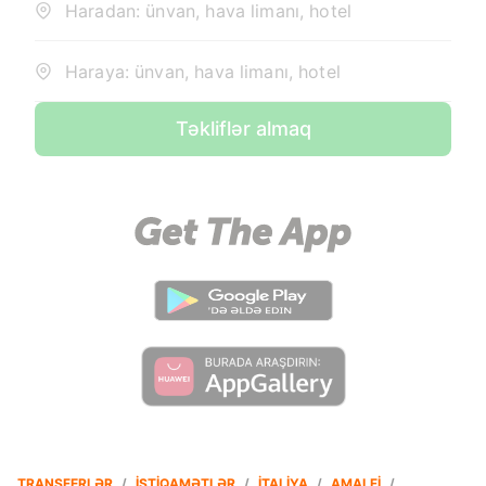
Haradan: ünvan, hava limanı, hotel
Haraya: ünvan, hava limanı, hotel
Təkliflər almaq
TRANSFERLƏR
/
İSTIQAMƏTLƏR
/
İTALIYA
/
AMALFI
/