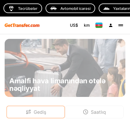
Təcrübələr
Avtomobil icarəsi
Yaxtaların
US$
km
Amalfi hava limanından otelə
nəqliyyat
Gediş
Saatlıq