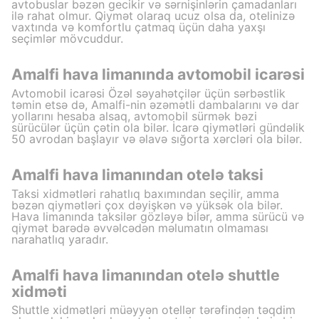
avtobuslar bəzən gecikir və sərnişinlərin çamadanları
ilə rahat olmur. Qiymət olaraq ucuz olsa da, otelinizə
vaxtında və komfortlu çatmaq üçün daha yaxşı
seçimlər mövcuddur.
Amalfi hava limanında avtomobil icarəsi
Avtomobil icarəsi Özəl səyahətçilər üçün sərbəstlik
təmin etsə də, Amalfi-nin əzəmətli dambalarını və dar
yollarını hesaba alsaq, avtomobil sürmək bəzi
sürücülər üçün çətin ola bilər. İcarə qiymətləri gündəlik
50 avrodan başlayır və əlavə sığorta xərcləri ola bilər.
Amalfi hava limanından otelə taksi
Taksi xidmətləri rahatlıq baxımından seçilir, amma
bəzən qiymətləri çox dəyişkən və yüksək ola bilər.
Hava limanında taksilər gözləyə bilər, amma sürücü və
qiymət barədə əvvəlcədən məlumatın olmaması
narahatlıq yaradır.
Amalfi hava limanından otelə shuttle
xidməti
Shuttle xidmətləri müəyyən otellər tərəfindən təqdim