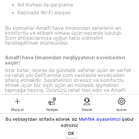
Ad lövhəsi ilə qarşılama
Kabinada Wi-Fi əlaqəsi
Bu xidmətlər Amalfi hava limanından səfərlərin ən
komfortlu və etibarlı olması üçün nəzərdə tutulub.
Sizin ehtiyaclarınıza uyğun taksi xidmətini
fərdiləşdirmək mümkündür.
Amalfi hava limanından nəqliyyatınızı əvvəlcədən
seçin!
İstər turlar, istərsə də gündəlik səfərlər üçün ən sərfəli
və rahat yol GetTransfer.com vasitəsilə əvvəlcədən
sifariş etməkdir. Səyahətinizi stressiz və komfortlu
etmək üçün biz sizin üçün ən münasib qiymətləri
tapmağa hazırıq. Özünüzü rahat hiss edin və Amalfi
təcrübənizi ən yaxşı şəkildə yaşamağa başlayın —
gettransfer.com sizin xidmətinizdədir!
Sifariş et
Gedişlər
Dəstək
Ayarlar
Bu vebsaytdan istifadə edərək siz
Məhfilik siyasətimizi
qəbul
©KG GLOBAL LIMITED. GetTransfer® is trademark of KG GLOBAL LIMITED.
edirsiniz
All rights reserved.
OK