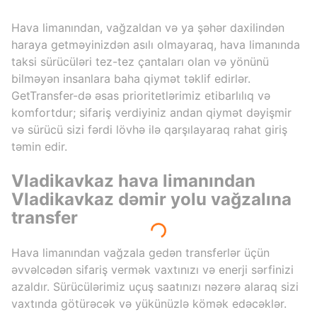
Hava limanından, vağzaldan və ya şəhər daxilindən
haraya getməyinizdən asılı olmayaraq, hava limanında
taksi sürücüləri tez-tez çantaları olan və yönünü
bilməyən insanlara baha qiymət təklif edirlər.
GetTransfer-də əsas prioritetlərimiz etibarlılıq və
komfortdur; sifariş verdiyiniz andan qiymət dəyişmir
və sürücü sizi fərdi lövhə ilə qarşılayaraq rahat giriş
təmin edir.
Vladikavkaz hava limanından
Vladikavkaz dəmir yolu vağzalına
transfer
Hava limanından vağzala gedən transferlər üçün
əvvəlcədən sifariş vermək vaxtınızı və enerji sərfinizi
azaldır. Sürücülərimiz uçuş saatınızı nəzərə alaraq sizi
vaxtında götürəcək və yükünüzlə kömək edəcəklər.