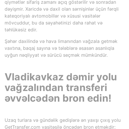
qiymətlər sifariş zamanı açıq göstərilir və sonradan
dəyişmir. Xaricdə və daxil olan sərnişinlər üçün fərqli
kateqoriyalı avtomobillər və xüsusi vasitələr
mövcuddur, bu da səyahətinizi daha rahat və
təhlükəsiz edir.
Şəhər daxilində və hava limanından vağzala getmək
vaxtına, baqaj sayına və tələblərə əsasən asanlıqla
uyğun nəqliyyat və sürücü seçmək mümkündür.
Vladikavkaz dəmir yolu
vağzalından transferi
əvvəlcədən bron edin!
Uzaq turlara və gündəlik gedişlərə ən yaxşı çıxış yolu
GetTransfer.com vasitəsilə öncədən bron etməkdir;