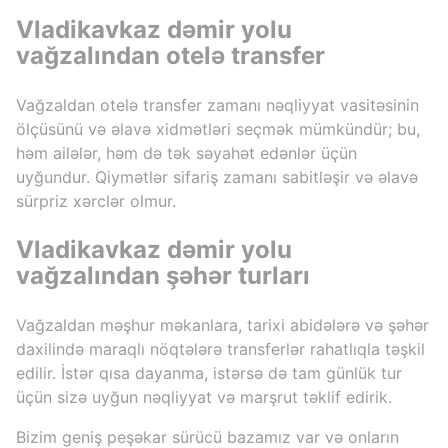
Vladikavkaz dəmir yolu
vağzalından otelə transfer
Vağzaldan otelə transfer zamanı nəqliyyat vasitəsinin
ölçüsünü və əlavə xidmətləri seçmək mümkündür; bu,
həm ailələr, həm də tək səyahət edənlər üçün
uyğundur. Qiymətlər sifariş zamanı sabitləşir və əlavə
sürpriz xərclər olmur.
Vladikavkaz dəmir yolu
vağzalından şəhər turları
Vağzaldan məşhur məkanlara, tarixi abidələrə və şəhər
daxilində maraqlı nöqtələrə transferlər rahatlıqla təşkil
edilir. İstər qısa dayanma, istərsə də tam günlük tur
üçün sizə uyğun nəqliyyat və marşrut təklif edirik.
Bizim geniş peşəkar sürücü bazamız var və onların