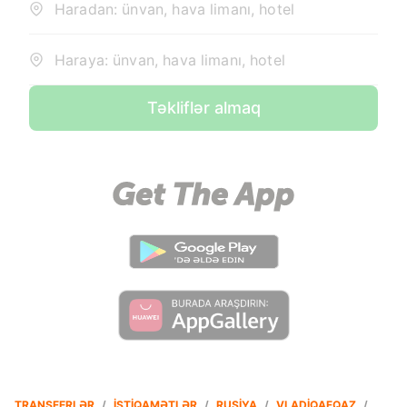
Haradan: ünvan, hava limanı, hotel
Haraya: ünvan, hava limanı, hotel
Təkliflər almaq
TRANSFERLƏR
/
İSTIQAMƏTLƏR
/
RUSIYA
/
VLADIQAFQAZ
/