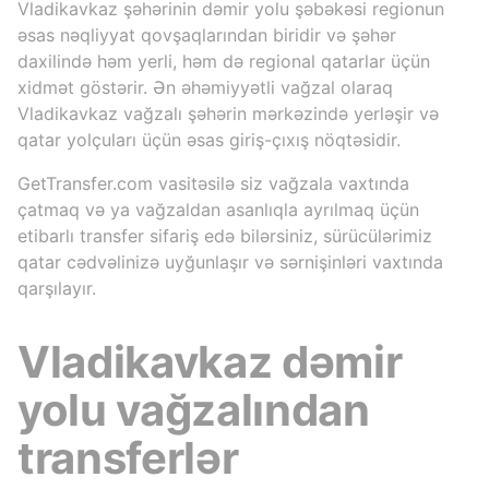
Vladikavkaz şəhərinin dəmir yolu şəbəkəsi regionun
əsas nəqliyyat qovşaqlarından biridir və şəhər
daxilində həm yerli, həm də regional qatarlar üçün
xidmət göstərir. Ən əhəmiyyətli vağzal olaraq
Vladikavkaz vağzalı şəhərin mərkəzində yerləşir və
qatar yolçuları üçün əsas giriş-çıxış nöqtəsidir.
GetTransfer.com vasitəsilə siz vağzala vaxtında
çatmaq və ya vağzaldan asanlıqla ayrılmaq üçün
etibarlı transfer sifariş edə bilərsiniz, sürücülərimiz
qatar cədvəlinizə uyğunlaşır və sərnişinləri vaxtında
qarşılayır.
Vladikavkaz dəmir
yolu vağzalından
transferlər