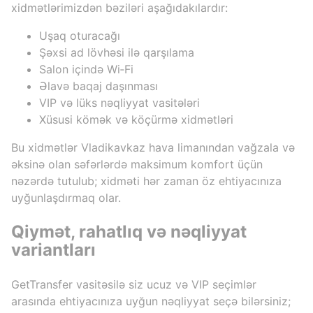
xidmətlərimizdən bəziləri aşağıdakılardır:
Uşaq oturacağı
Şəxsi ad lövhəsi ilə qarşılama
Salon içində Wi‑Fi
Əlavə baqaj daşınması
VIP və lüks nəqliyyat vasitələri
Xüsusi kömək və köçürmə xidmətləri
Bu xidmətlər Vladikavkaz hava limanından vağzala və
əksinə olan səfərlərdə maksimum komfort üçün
nəzərdə tutulub; xidməti hər zaman öz ehtiyacınıza
uyğunlaşdırmaq olar.
Qiymət, rahatlıq və nəqliyyat
variantları
GetTransfer vasitəsilə siz ucuz və VIP seçimlər
arasında ehtiyacınıza uyğun nəqliyyat seçə bilərsiniz;