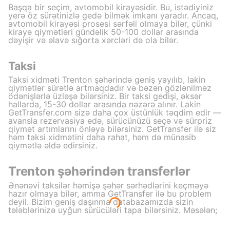
Başqa bir seçim, avtomobil kirayəsidir. Bu, istədiyiniz
yerə öz sürətinizlə gedə bilmək imkanı yaradır. Ancaq,
avtomobil kirayəsi prosesi sərfəli olmaya bilər, çünki
kirayə qiymətləri gündəlik 50-100 dollar arasında
dəyişir və əlavə sığorta xərcləri də ola bilər.
Taksi
Taksi xidməti Trenton şəhərində geniş yayılıb, lakin
qiymətlər sürətlə artmaqdadır və bəzən gözlənilməz
ödənişlərlə üzləşə bilərsiniz. Bir taksi gedişi, əksər
hallarda, 15-30 dollar arasında nəzərə alınır. Lakin
GetTransfer.com sizə daha çox üstünlük təqdim edir —
avansla rezervasiya edə, sürücünüzü seçə və sürpriz
qiymət artımlarını önləyə bilərsiniz. GetTransfer ilə siz
həm taksi xidmətini daha rahat, həm də münasib
qiymətlə əldə edirsiniz.
Trenton şəhərindən transferlər
Ənənəvi taksilər həmişə şəhər sərhədlərini keçməyə
hazır olmaya bilər, amma GetTransfer ilə bu problem
deyil. Bizim geniş daşınma databazamızda sizin
tələblərinizə uyğun sürücüləri tapa bilərsiniz. Məsələn;