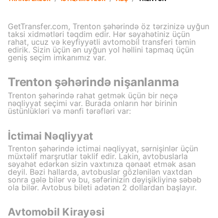
GetTransfer.com, Trenton şəhərində öz tərzinizə uyğun
taksi xidmətləri təqdim edir. Hər səyahətiniz üçün
rahat, ucuz və keyfiyyətli avtomobil transferi təmin
edirik. Sizin üçün ən uyğun yol həllini tapmaq üçün
geniş seçim imkanımız var.
Trenton şəhərində nişanlanma
Trenton şəhərində rahat getmək üçün bir neçə
nəqliyyat seçimi var. Burada onların hər birinin
üstünlükləri və mənfi tərəfləri var:
İctimai Nəqliyyat
Trenton şəhərində ictimai nəqliyyat, sərnişinlər üçün
müxtəlif marşrutlar təklif edir. Lakin, avtobuslarla
səyahət edərkən sizin vaxtınıza qənaət etmək asan
deyil. Bəzi hallarda, avtobuslar gözlənilən vaxtdan
sonra gələ bilər və bu, səfərinizin dəyişikliyinə səbəb
ola bilər. Avtobus bileti adətən 2 dollardan başlayır.
Avtomobil Kirayəsi