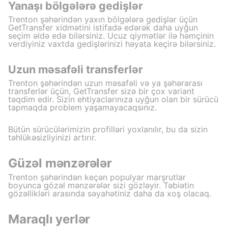
Yanaşı bölgələrə gedişlər
Trenton şəhərindən yaxın bölgələrə gedişlər üçün
GetTransfer xidmətini istifadə edərək daha uyğun
seçim əldə edə bilərsiniz. Ucuz qiymətlər ilə həmçinin
verdiyiniz vaxtda gedişlərinizi həyata keçirə bilərsiniz.
Uzun məsafəli transferlər
Trenton şəhərindən uzun məsafəli və ya şəhərarası
transferlər üçün, GetTransfer sizə bir çox variant
təqdim edir. Sizin ehtiyaclarınıza uyğun olan bir sürücü
tapmaqda problem yaşamayacaqsınız.
Bütün sürücülərimizin profilləri yoxlanılır, bu da sizin
təhlükəsizliyinizi artırır.
Güzəl mənzərələr
Trenton şəhərindən keçən populyar marşrutlar
boyunca gözəl mənzərələr sizi gözləyir. Təbiətin
gözəllikləri arasında səyahətiniz daha da xoş olacaq.
Maraqlı yerlər