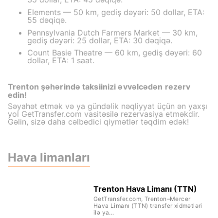
Elements — 50 km, gediş dəyəri: 50 dollar, ETA:
55 dəqiqə.
Pennsylvania Dutch Farmers Market — 30 km,
gediş dəyəri: 25 dollar, ETA: 30 dəqiqə.
Count Basie Theatre — 60 km, gediş dəyəri: 60
dollar, ETA: 1 saat.
Trenton şəhərində taksiinizi əvvəlcədən rezerv
edin!
Səyahət etmək və ya gündəlik nəqliyyat üçün ən yaxşı
yol GetTransfer.com vasitəsilə rezervasiya etməkdir.
Gəlin, sizə daha cəlbedici qiymətlər təqdim edək!
Hava limanları
Trenton Hava Limanı (TTN)
GetTransfer.com, Trenton–Mercer
Hava Limanı (TTN) transfer xidmətləri
ilə ya...