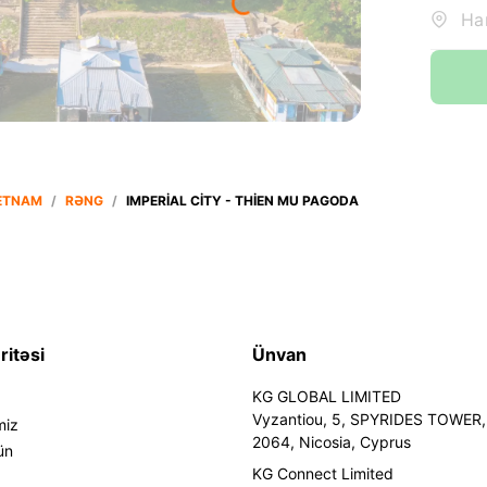
ETNAM
/
RƏNG
/
IMPERIAL CITY - THIEN MU PAGODA
ritəsi
Ünvan
KG GLOBAL LIMITED
Vyzantiou, 5, SPYRIDES TOWER, 
miz
2064, Nicosia, Cyprus
ün
KG Connect Limited