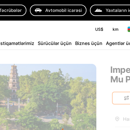
Təcrübələr
Avtomobil icarəsi
Yaxtaların 
US$
km
İstiqamətlərimiz
Sürücülər üçün
Biznes üçün
Agentlər 
Impe
Mu 