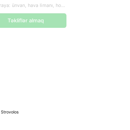
Haraya: ünvan, hava limanı, hotel
Təkliflər almaq
Strovolos