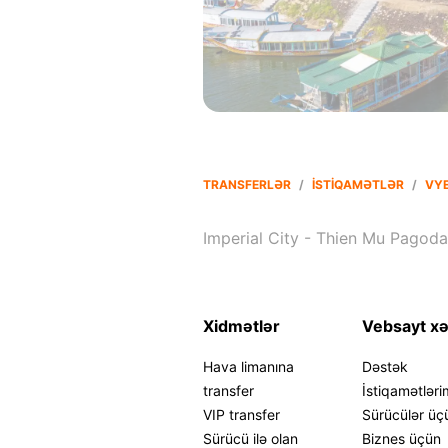
TRANSFERLƏR
/
İSTIQAMƏTLƏR
/
VY
Imperial City - Thien Mu Pagoda
Xidmətlər
Vebsayt xə
Hava limanına
Dəstək
transfer
İstiqamətləri
VIP transfer
Sürücülər üç
Sürücü ilə olan
Biznes üçün