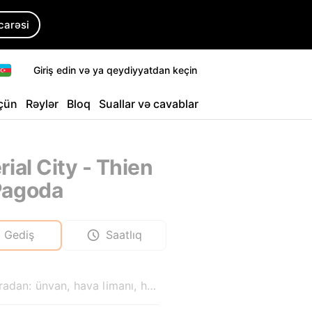
icarəsi
Giriş edin və ya qeydiyyatdan keçin
üçün
Rəylər
Bloq
Suallar və cavablar
rial City - Thien
Pagoda
Gediş
Saatlıq
Haradan: ünvan, hava limanı, hotel