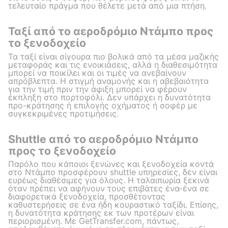
τελευταίο πράγμα που θέλετε μετά από μια πτήση.
Ταξί από το αεροδρόμιο Ντάμπο προς
το ξενοδοχείο
Τα ταξί είναι σίγουρα πιο βολικά από τα μέσα μαζικής
μεταφοράς και τις ενοικιάσεις, αλλά η διαθεσιμότητα
μπορεί να ποικίλει και οι τιμές να ανεβαίνουν
απρόβλεπτα. Η στιγμή αναμονής και η αβεβαιότητα
για την τιμή πριν την άφιξη μπορεί να φέρουν
έκπληξη στο πορτοφόλι. Δεν υπάρχει η δυνατότητα
προ-κράτησης ή επιλογής οχήματος ή σοφέρ με
συγκεκριμένες προτιμήσεις.
Shuttle από το αεροδρόμιο Ντάμπο
προς το ξενοδοχείο
Παρόλο που κάποιοι ξενώνες και ξενοδοχεία κοντά
στο Ντάμπο προσφέρουν shuttle υπηρεσίες, δεν είναι
ευρέως διαθέσιμες για όλους. Η ταλαιπωρία ξεκινά
όταν πρέπει να αφήνουν τους επιβάτες ένα-ένα σε
διαφορετικά ξενοδοχεία, προσθέτοντας
καθυστερήσεις σε ένα ήδη κουραστικό ταξίδι. Επίσης,
η δυνατότητα κράτησης εκ των προτέρων είναι
περιορισμένη. Με GetTransfer.com, πάντως,