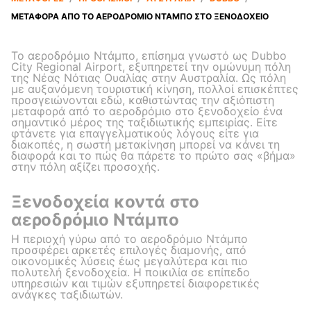
ΜΕΤΑΦΟΡΆ ΑΠΌ ΤΟ ΑΕΡΟΔΡΌΜΙΟ ΝΤΆΜΠΟ ΣΤΟ ΞΕΝΟΔΟΧΕΊΟ
Το αεροδρόμιο Ντάμπο, επίσημα γνωστό ως Dubbo
City Regional Airport, εξυπηρετεί την ομώνυμη πόλη
της Νέας Νότιας Ουαλίας στην Αυστραλία. Ως πόλη
με αυξανόμενη τουριστική κίνηση, πολλοί επισκέπτες
προσγειώνονται εδώ, καθιστώντας την αξιόπιστη
μεταφορά από το αεροδρόμιο στο ξενοδοχείο ένα
σημαντικό μέρος της ταξιδιωτικής εμπειρίας. Είτε
φτάνετε για επαγγελματικούς λόγους είτε για
διακοπές, η σωστή μετακίνηση μπορεί να κάνει τη
διαφορά και το πώς θα πάρετε το πρώτο σας «βήμα»
στην πόλη αξίζει προσοχής.
Ξενοδοχεία κοντά στο
αεροδρόμιο Ντάμπο
Η περιοχή γύρω από το αεροδρόμιο Ντάμπο
προσφέρει αρκετές επιλογές διαμονής, από
οικονομικές λύσεις έως μεγαλύτερα και πιο
πολυτελή ξενοδοχεία. Η ποικιλία σε επίπεδο
υπηρεσιών και τιμών εξυπηρετεί διαφορετικές
ανάγκες ταξιδιωτών.