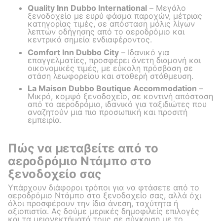
Quality Inn Dubbo International
– Μεγάλο
ξενοδοχείο με ευρύ φάσμα παροχών, μέτριας
κατηγορίας τιμές, σε απόσταση μόλις λίγων
λεπτών οδήγησης από το αεροδρόμιο και
κεντρικά σημεία ενδιαφέροντος.
Comfort Inn Dubbo City
– Ιδανικό για
επαγγελματίες, προσφέρει άνετη διαμονή και
οικονομικές τιμές, με εύκολη πρόσβαση σε
στάση λεωφορείου και σταθερή στάθμευση.
La Maison Dubbo Boutique Accommodation
–
Μικρό, κομψό ξενοδοχείο, σε κοντινή απόσταση
από το αεροδρόμιο, ιδανικό για ταξιδιώτες που
αναζητούν μια πιο προσωπική και προσιτή
εμπειρία.
Πώς να μεταβείτε από το
αεροδρόμιο Ντάμπο στο
ξενοδοχείο σας
Υπάρχουν διάφοροι τρόποι για να φτάσετε από το
αεροδρόμιο Ντάμπο στο ξενοδοχείο σας, αλλά όχι
όλοι προσφέρουν την ίδια άνεση, ταχύτητα ή
αξιοπιστία. Ας δούμε μερικές δημοφιλείς επιλογές
και τα μειονεκτήματά τους σε σύγκριση με το