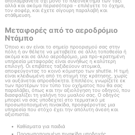
απολαμβάνετε όχι μόνο το πλεονέκτημα των ταξί
αλλά και ακόμα περισσότερα - επιλέγετε το όχημα,
τον σοφέρ, και έχετε σίγουρη παραλαβή και
στάθμευση.
Μεταφορές από το αεροδρόμιο
Ντάμπο
Όποιο κι αν είναι το σημείο προορισμού σας στην
πόλη ή αν θέλετε να μεταβείτε σε άλλη τοποθεσία ή
ακόμα και σε άλλο αεροδρόμιο, μια προ-κρατημένη
υπηρεσία μεταφοράς είναι συνήθως η καλύτερη
επιλογή. Οι επιβάτες ταξιδεύουν ατομικά,
αποφεύγοντας το κοινό κόμιστρο των shuttle. Η τιμή
είναι κλειδωμένη από τη στιγμή της κράτησης, χωρίς
να αυξάνεται απροσδόκητα. Επιπλέον, γνωρίζετε εκ
των προτέρων τον τύπο του οχήματος που θα σας
παραλάβει, όπως και την αξιολόγηση του οδηγού, που
διασφαλίζει τη γαλήνη του μυαλού σας. Ο οδηγός
μπορεί να σας υποδεχτεί στο τερματικό με
προσωποποιημένη πινακίδα, προσφέροντας μια
υπηρεσία που στόχο έχει την απόλυτη άνεση και
αξιοπιστία.
Καθίσματα για παιδιά
Προσωποποιημένη πινακίδα υποδοχής