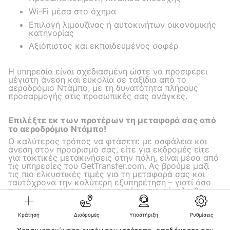
Wi-Fi μέσα στο όχημα
Επιλογή λιμουζίνας ή αυτοκινήτων οικονομικής
κατηγορίας
Αξιόπιστος και εκπαιδευμένος σοφέρ
Η υπηρεσία είναι σχεδιασμένη ώστε να προσφέρει
μέγιστη άνεση και ευκολία σε ταξίδια από το
αεροδρόμιο Ντάμπο, με τη δυνατότητα πλήρους
προσαρμογής στις προσωπικές σας ανάγκες.
Επιλέξτε εκ των προτέρων τη μεταφορά σας από
το αεροδρόμιο Ντάμπο!
Ο καλύτερος τρόπος να φτάσετε με ασφάλεια και
άνεση στον προορισμό σας, είτε για εκδρομές είτε
για τακτικές μετακινήσεις στην πόλη, είναι μέσα από
τις υπηρεσίες του GetTransfer.com. Ας βρούμε μαζί
τις πιο ελκυστικές τιμές για τη μεταφορά σας και
ταυτόχρονα την καλύτερη εξυπηρέτηση – γιατί όσο
πιο γρήγορα είστε σε κίνηση, τόσο πιο εύκολα θα
απολαύσετε το ταξίδι σας!
Κράτηση
Διαδρομές
Υποστήριξη
Ρυθμίσεις