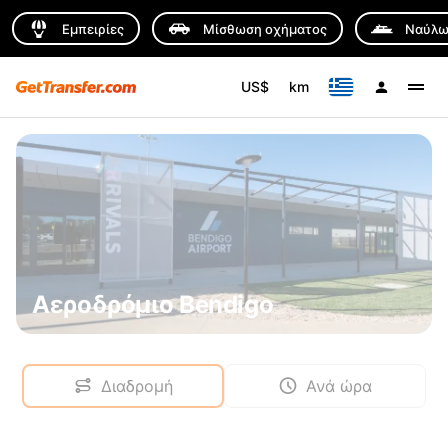
Εμπειρίες
Μίσθωση οχήματος
Ναύλω
US$
km
Αεροδρόμιο Bendigo
Διαδρομή
Ανά ώρα