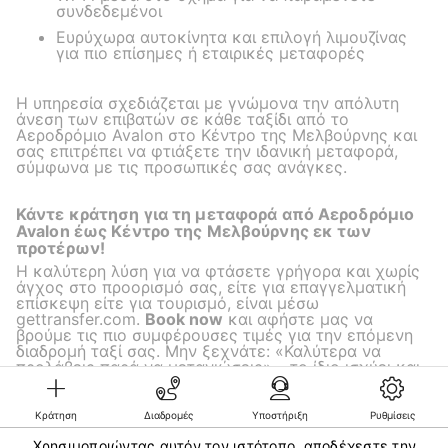
συνδεδεμένοι
Ευρύχωρα αυτοκίνητα και επιλογή λιμουζίνας
για πιο επίσημες ή εταιρικές μεταφορές
Η υπηρεσία σχεδιάζεται με γνώμονα την απόλυτη
άνεση των επιβατών σε κάθε ταξίδι από το
Αεροδρόμιο Avalon στο Κέντρο της Μελβούρνης και
σας επιτρέπει να φτιάξετε την ιδανική μεταφορά,
σύμφωνα με τις προσωπικές σας ανάγκες.
Κάντε κράτηση για τη μεταφορά από Αεροδρόμιο
Avalon έως Κέντρο της Μελβούρνης εκ των
προτέρων!
Η καλύτερη λύση για να φτάσετε γρήγορα και χωρίς
άγχος στο προορισμό σας, είτε για επαγγελματική
επίσκεψη είτε για τουρισμό, είναι μέσω
gettransfer.com.
Book now
και αφήστε μας να
βρούμε τις πιο συμφέρουσες τιμές για την επόμενη
διαδρομή ταξί σας. Μην ξεχνάτε: «Καλύτερα να
προλάβεις παρά να μετανιώσεις» – το ίδιο ισχύει και
για τις μεταφορές σας!
Κράτηση
Διαδρομές
Υποστήριξη
Ρυθμίσεις
Χρησιμοποιώντας αυτόν τον ιστότοπο, αποδέχεστε την