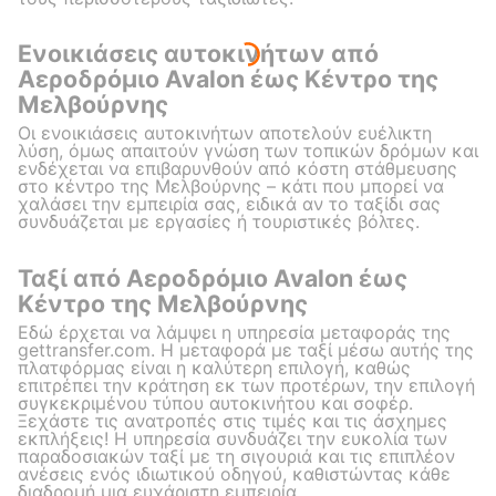
Ενοικιάσεις αυτοκινήτων από
Αεροδρόμιο Avalon έως Κέντρο της
Μελβούρνης
Οι ενοικιάσεις αυτοκινήτων αποτελούν ευέλικτη
λύση, όμως απαιτούν γνώση των τοπικών δρόμων και
ενδέχεται να επιβαρυνθούν από κόστη στάθμευσης
στο κέντρο της Μελβούρνης – κάτι που μπορεί να
χαλάσει την εμπειρία σας, ειδικά αν το ταξίδι σας
συνδυάζεται με εργασίες ή τουριστικές βόλτες.
Ταξί από Αεροδρόμιο Avalon έως
Κέντρο της Μελβούρνης
Εδώ έρχεται να λάμψει η υπηρεσία μεταφοράς της
gettransfer.com. Η μεταφορά με ταξί μέσω αυτής της
πλατφόρμας είναι η καλύτερη επιλογή, καθώς
επιτρέπει την κράτηση εκ των προτέρων, την επιλογή
συγκεκριμένου τύπου αυτοκινήτου και σοφέρ.
Ξεχάστε τις ανατροπές στις τιμές και τις άσχημες
εκπλήξεις! Η υπηρεσία συνδυάζει την ευκολία των
παραδοσιακών ταξί με τη σιγουριά και τις επιπλέον
ανέσεις ενός ιδιωτικού οδηγού, καθιστώντας κάθε
διαδρομή μια ευχάριστη εμπειρία.