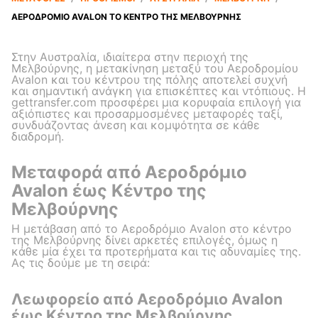
ΑΕΡΟΔΡΌΜΙΟ AVALON TO ΚΈΝΤΡΟ ΤΗΣ ΜΕΛΒΟΎΡΝΗΣ
Στην Αυστραλία, ιδιαίτερα στην περιοχή της
Μελβούρνης, η μετακίνηση μεταξύ του Αεροδρομίου
Avalon και του κέντρου της πόλης αποτελεί συχνή
και σημαντική ανάγκη για επισκέπτες και ντόπιους. Η
gettransfer.com προσφέρει μια κορυφαία επιλογή για
αξιόπιστες και προσαρμοσμένες μεταφορές ταξί,
συνδυάζοντας άνεση και κομψότητα σε κάθε
διαδρομή.
Μεταφορά από Αεροδρόμιο
Avalon έως Κέντρο της
Μελβούρνης
Η μετάβαση από το Αεροδρόμιο Avalon στο κέντρο
της Μελβούρνης δίνει αρκετές επιλογές, όμως η
κάθε μία έχει τα προτερήματα και τις αδυναμίες της.
Ας τις δούμε με τη σειρά:
Λεωφορείο από Αεροδρόμιο Avalon
έως Κέντρο της Μελβούρνης