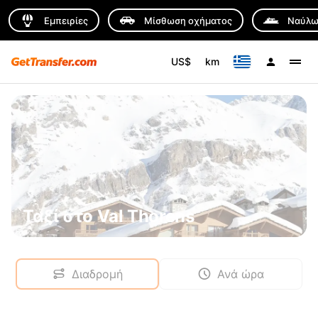
Εμπειρίες
Μίσθωση οχήματος
Ναύλω
US$
km
Ταξί στο Val Thorens
Διαδρομή
Ανά ώρα