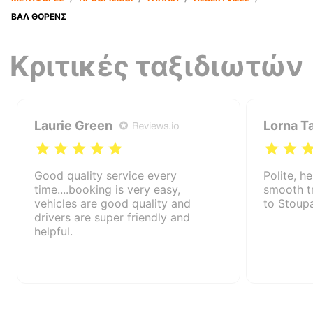
ΒΑΛ ΘΌΡΕΝΣ
Κριτικές ταξιδιωτών
Laurie Green
Lorna T
Good quality service every
Polite, he
time....booking is very easy,
smooth t
vehicles are good quality and
to Stoup
drivers are super friendly and
helpful.