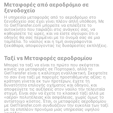
Μεταφορές από αεροδρόμιο σε
ξενοδοχείο
Η υπηρεσία μεταφοράς από το αεροδρόμιο στο
ξενοδοχείο σας έχει γίνει πλέον απλή υπόθεση. Με
το GetTransfer.com μπορείτε να επιλέξετε το
αυτοκίνητο που ταιριάζει στις ανάγκες σας, να
καθορίσετε τις ώρες, και να είστε σίγουροι ότι ο
οδηγός θα σας περιμένει με το όνομά σας σε μια
ταμπέλα. Το ναύλος και η τιμή αναγράφονται
ξεκάθαρα, αποφεύγοντας τις δυσάρεστες εκπλήξεις.
Ταξί vs Μεταφορές αεροδρομίου
Μπορεί τα ταξί να είναι το πρώτο που σκέφτεται
κανείς για μεταφορές σε Πορτορικό, αλλά το
GetTransfer είναι η καλύτερη εναλλακτική. Σκεφτείτε
το σαν ένα ταξί με παροχές προστιθέμενης αξίας: η
κράτηση γίνεται εκ των προτέρων, έχετε τη
δυνατότητα επιλογής οχήματος και οδηγού, και
αποφεύγετε τις αυξήσεις στον ναύλο την τελευταία
στιγμή. Είναι σαν να έχετε το κλασικό ταξί αλλά με
«αέρα» πολυτέλειας και ασφάλειας, χωρίς όμως το
αντίστοιχο κόστος. Έτσι, οι μεταφορές αεροδρομίου
με GetTransfer.com συνδυάζουν την ευκολία των ταξί
με τα επιπλέον προνόμια μιας υπηρεσίας υψηλού