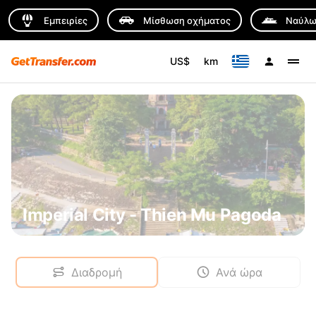
Εμπειρίες
Μίσθωση οχήματος
Ναύλω
US$
km
Imperial City - Thien Mu Pagoda
Διαδρομή
Ανά ώρα