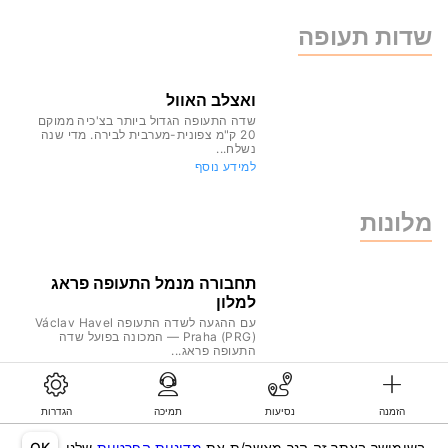
שדות תעופה
ואצלב האוול
שדה התעופה הגדול ביותר בצ'כיה ממוקם
20 ק"מ צפונית-מערבית לבירה. מדי שנה
נשלח...
למידע נוסף
מלונות
תחבורה מנמל התעופה פראג
למלון
עם ההגעה לשדה התעופה Václav Havel
Praha (PRG) — המכונה בפועל שדה
התעופה פראג...
למידע נוסף
הזמנה
נסיעות
תמיכה
הגדרות
©KG GLOBAL LIMITED. GetTransfer® is trademark of KG GLOBAL LIMITED.
All rights reserved.
בשימושך באתר זה הנך מאשר/ת את
מדיניות הפרטיות
שלנו
OK