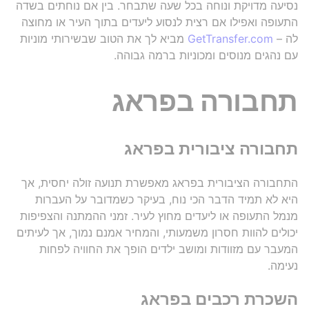
נסיעה מדויקת ונוחה בכל שעה שתבחר. בין אם נוחתים בשדה
התעופה ואפילו אם רצית לנסוע ליעדים בתוך העיר או מחוצה
לה –
GetTransfer.com
מביא לך את הטוב שבשירותי מוניות
עם נהגים מנוסים ומכוניות ברמה גבוהה.
תחבורה בפראג
תחבורה ציבורית בפראג
התחבורה הציבורית בפראג מאפשרת תנועה זולה יחסית, אך
היא לא תמיד הדבר הכי נוח, בעיקר כשמדובר על העברות
מנמל התעופה או ליעדים מחוץ לעיר. זמני ההמתנה והצפיפות
יכולים להוות חסרון משמעותי, והמחיר אמנם נמוך, אך לעיתים
המעבר עם מזוודות ומושב ילדים הופך את החוויה לפחות
נעימה.
השכרת רכבים בפראג