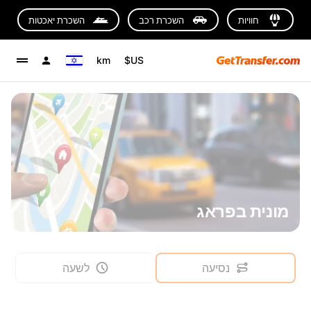
חוויות
השכרת רכב
השכרת יאכטות
km
US$
מונית בפראג
נסיעה
לשעה