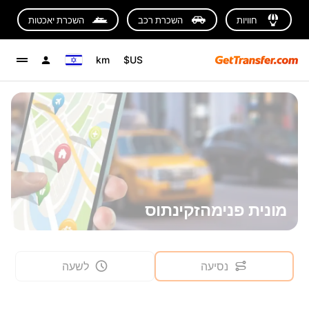
חוויות
השכרת רכב
השכרת יאכטות
km
US$
מונית פנימהזקינתוס
נסיעה
לשעה