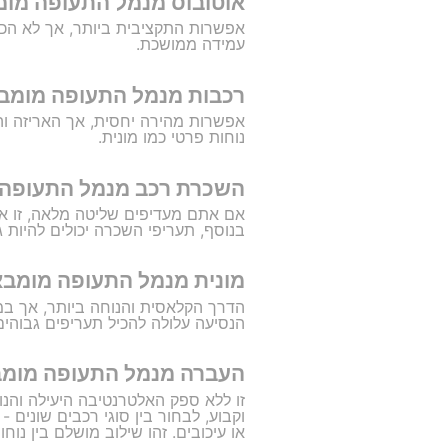
אוטובוס מנמל התעופה מומ
אפשרות התקציבית ביותר, אך לא הכי 
עמידה ממושכת.
רכבות מנמל התעופה מומב
אפשרות מהירה יחסית, אך האריזה וההל
נוחות פרטי כמו מונית.
השכרת רכב מנמל התעופה 
אם אתם מעדיפים שליטה מלאה, זו אופ
בנוסף, תעריפי השכרה יכולים להיות ג
מונית מנמל התעופה מומבא
הדרך הקלאסית והנוחה ביותר, אך במו
הנסיעה עלולה להכיל תעריפים גבוהים 
העברה מנמל התעופה מומבאי לתח
זו ללא ספק האלטרנטיבה היעילה והנו
וקבוע, לבחור בין סוגי רכבים שונים 
או עיכובים. זהו שילוב מושלם בין נוחו