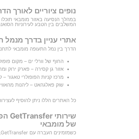
נופים ציוריים לאורך ה
במהלך הנסיעה באזור מומבאי תוכלו ל
המשלבים בין הטבע לעירוניות הסואנ
אתרי עניין בדרך מנמל 
הדרך בין נמל התעופה מומבאי לתחנת
החוף של וורלי ים – מקום פופולר
אזור גן קסירה – פארק ירוק ומרג
מרכז קניות הפופולרי טאגור – ל
שוק פאלגהאט – ליהנות מהאווירה
כל האתרים הללו ניתן להוסיף לעצירות בדרך
שירו
של מומבאי
כשמזמינים העברה עם GetTransfer, ניתן להנות משפע שירותים מותאמים אישית המוסיפים נוחות וביטחון לנסיעה, כגון: