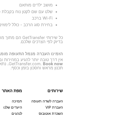
מושב ילדים מותאם
שלט עם שם לקטן נוח בקבלת פ
Wi-Fi ברכב
בחירת סוג הרכב - כולל לימוזינו
כל שירותי sfer
בדיוק לפי הצרכים שלכם.
הזמינו העברה מנמל התעופה מומ
אין דרך טובה יותר להגיע במהירות 
Book now.
GetTransfer.com.
נתאם
תכנון מראש וחסכון בזמן וכסף.
שירותים
מפת האתר
העברה לשדה תעופה
תמיכה
העברת VIP
היעדים שלנו
השכרת אוטובוס
לנהגים