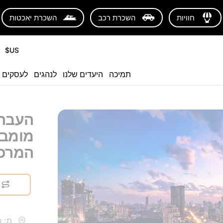
חוויות
השכרת רכב
השכרת יאכטות
US$
תמיכה
היעדים שלנו
לנהגים
לעסקים
העברה
מומבא
המרכז
מ: כ