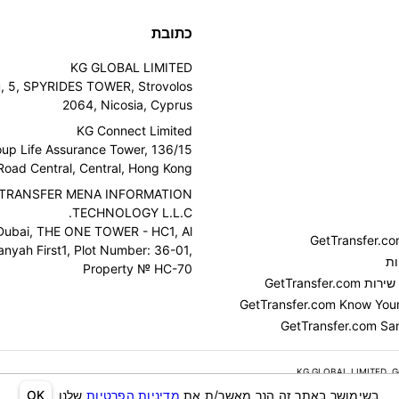
כתובת
KG GLOBAL LIMITED
u, 5, SPYRIDES TOWER, Strovolos
2064, Nicosia, Cyprus
KG Connect Limited
Group Life Assurance Tower, 136
oad Central, Central, Hong Kong
TRANSFER MENA INFORMATION
TECHNOLOGY L.L.C.
Dubai, THE ONE TOWER - HC1, Al
anyah First1, Plot Number: 36-01,
ות
Property № HC-70
GetTransfer
GetTransfer.com Know Your 
GetTransfer.com San
בשימושך באתר זה הנך מאשר/ת את
מדיניות הפרטיות
שלנו
OK