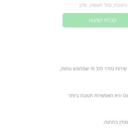
כתובת, נמל תעופה, מלון
קבלת הצעות
 זהו שירות נהדר לכל מי שמחפש נוחות,
אפשרויות התחבורה בין סיינה לגייולה אין קיאנטי רבות, אך לא כולן מתאימות לכל אחד. כמובן, GetTransfer היא האפשרות הטובה ביותר