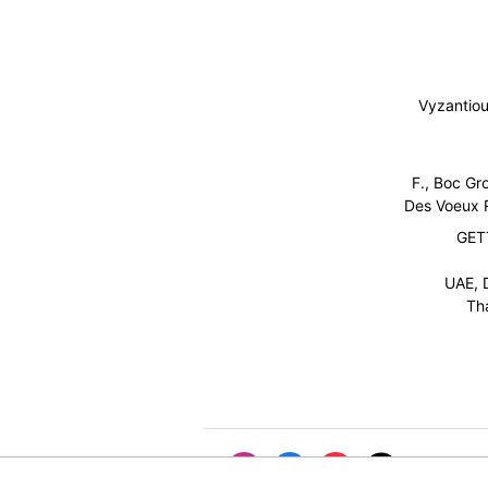
Vyzantio
15/F., Boc 
Des Voeux R
GET
UAE, 
Th