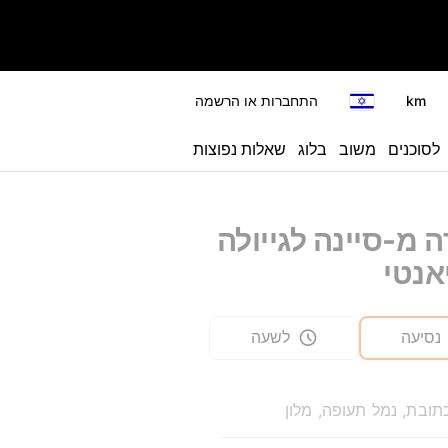
km
התחברות או הרשמה
לסוכנים
משוב
בלוג
שאלות נפוצות
 מ-סיינה לגייולה
אנטי
נסיעה
לשעה
תובת, נמל תעופה, מלון