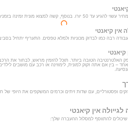
יאנטי
שה למצוא מונית זמינה בזמנים לשעת העומס.
 אין קיאנטי
רבה כמו לבדוק מכוניות ולמלא טפסים. התעריף יתחיל בסביבות 30 יורו לי
 קיאנטי
GetTran היא ללא ספק האלטרנטיבה הטובה ביותר. תוכל להזמין מראש, לבחור את
חד – בין אם אתה זקוק למונית, לימוזינה או רכב עם מושבים לילדים
נסיעה.
ך
וקים ופסטורליים, עם שדות זיתים וכרמים המשקפים את היופי של 
 לגייולה אין קיאנטי
שיכולים להתווסף למסלול ההעברה שלך: