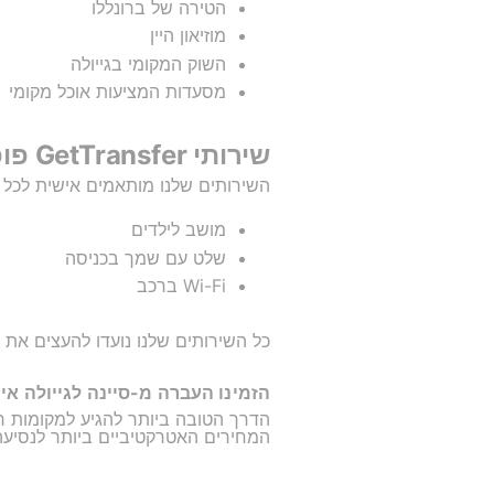
הטירה של ברונללו
מוזיאון היין
השוק המקומי בגייולה
מסעדות המציעות אוכל מקומי
שירותי GetTransfer פופולריים להעברות מ-סיינה לגייולה אין קיאנטי
השירותים שלנו מותאמים אישית לכל 
מושב לילדים
שלט עם שמך בכניסה
Wi-Fi ברכב
כל השירותים שלנו נועדו להעצים את 
הזמינו העברה מ-סיינה לגייולה אי
הדרך הטובה ביותר להגיע למקומות רחוקים לט
המחירים האטרקטיביים ביותר לנסיעה