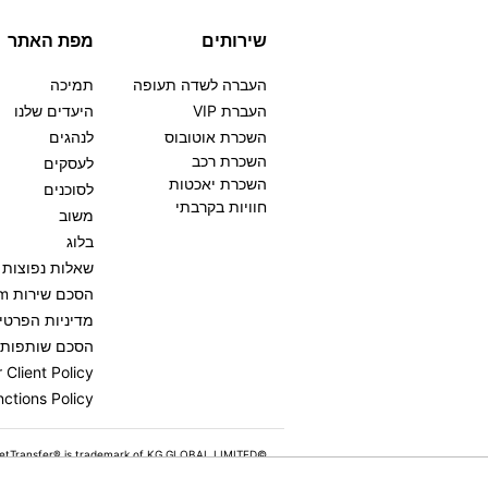
שירותים
מפת האתר
העברה לשדה תעופה
תמיכה
העברת VIP
היעדים שלנו
השכרת אוטובוס
לנהגים
השכרת רכב
לעסקים
השכרת יאכטות
לסוכנים
חוויות בקרבתי
משוב
בלוג
שאלות נפוצות
הסכם שירות GetTransfer.com
מדיניות הפרטי
הסכם שותפות שירות .com
Client Policy
ctions Policy
©KG GLOBAL LIMITED. GetTransfer® is trademark of KG GLOBAL LIMITED.
All rights reserved.