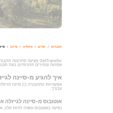
העברות
/
יעדים
/
אִיטַלִיָה
/
סיינה
/
סיינה TO גייולה 
GetTransfer מציעה פתרונו
אמינות ומחירים תחרותיים בעת תכנו
איך להגיע מ-סיינה לגייו
עבורך.
אוטובוס מ-סיינה לגייולה אי
נסיעה באוטובוס עשויה להיות זולה, אך היא לא תמיד נו