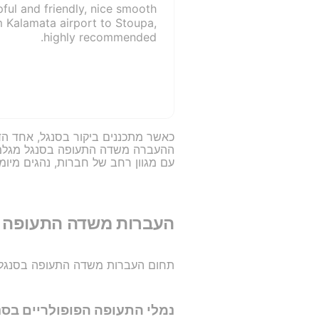
lpful and friendly, nice smooth
m Kalamata airport to Stoupa,
highly recommended.
כאשר מתכננים ביקור בסנגל, אחד הד
ההעברה משדה התעופה בסנגל מגלמים 
עם מגוון רחב של חברות, נהגים מיומ
העברות משדה התעופה 
תחום העברות משדה התעופה בסנגל מת
נמלי התעופה הפופולריים בסנ