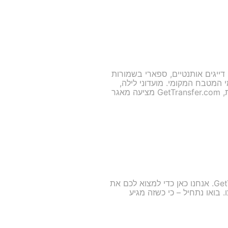
דייגים אותנטיים, ספארי בשמורות
ם ולטעום את מטעמי המטבח המקומי. מועדוני לילה,
גלישת גלים והליכות לאורך החוף הם רק חלק מחוויות שיגרמו לכם לרצות לחזור. וכדי שכל זה יקרה בנוחות, GetTransfer.com מציעה מאגר
אין ספק שהדרך המהירה, המדויקת והבטוחה ביותר להגיע לכל פינה בסנגל היא באמצעות GetTransfer.com. אנחנו כאן כדי למצוא לכם את
בואו נתחיל – כי כשזה מגיע