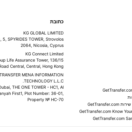
כתובת
KG GLOBAL LIMITED
u, 5, SPYRIDES TOWER, Strovolos
2064, Nicosia, Cyprus
KG Connect Limited
Group Life Assurance Tower, 136
oad Central, Central, Hong Kong
TRANSFER MENA INFORMATION
TECHNOLOGY L.L.C.
Dubai, THE ONE TOWER - HC1, Al
anyah First1, Plot Number: 36-01,
ות
Property № HC-70
GetTransfer
GetTransfer.com Know Your 
GetTransfer.com San