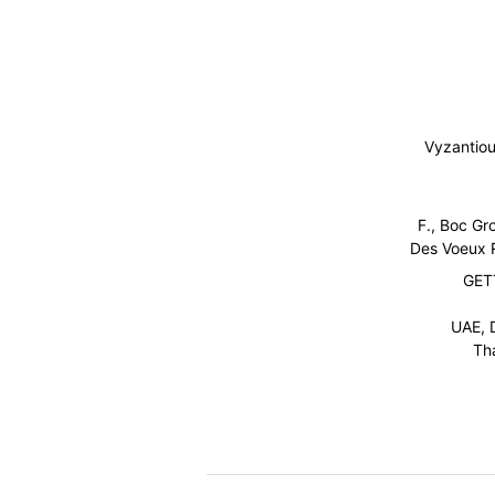
Vyzantio
15/F., Boc 
Des Voeux R
GET
UAE, 
Th