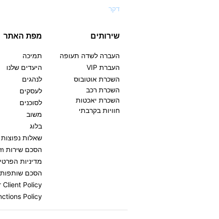
דקר
שירותים
מפת האתר
העברה לשדה תעופה
תמיכה
העברת VIP
היעדים שלנו
השכרת אוטובוס
לנהגים
השכרת רכב
לעסקים
השכרת יאכטות
לסוכנים
חוויות בקרבתי
משוב
בלוג
שאלות נפוצות
הסכם שירות GetTransfer.com
מדיניות הפרטי
הסכם שותפות שירות .com
Client Policy
ctions Policy