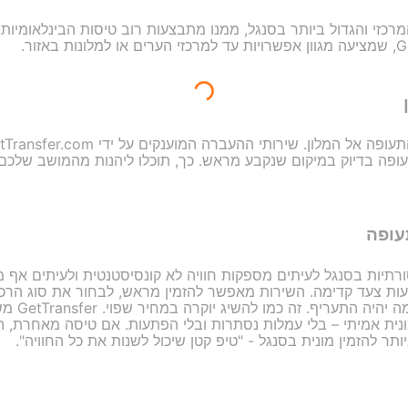
כזי והגדול ביותר בסנגל, ממנו מתבצעות רוב טיסות הבינלאומיות. מ
ופה בדיוק במיקום שנקבע מראש. כך, תוכלו ליהנות מהמושב שלכם ו
עופה
סורתיות בסנגל לעיתים מספקות חוויה לא קונסיסטנטית ולעיתים אף
ה באמצעות GetTransfer מציעות צעד קדימה. השירות מאפשר להזמין מראש, לבחור את סו
מיניוואן), ל
נית אמיתי – בלי עמלות נסתרות ובלי הפתעות. אם טיסה מאחרת, ה
תר להזמין מונית בסנגל - "טיפ קטן שיכול לשנות את כל החוויה".