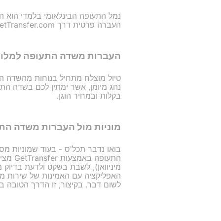
נמל התעופה הבינלאומי בלמדי הוא המר
העברה פרטית דרך GetTransfer.com, שמציעה מגוון אפשרויות עד למרכזי הערים או למלונות באזור.
העברות משדה התעופה למלון
נהג מיומן, אשר ימתין לכם בשדה התע
בקלות ובמחיר הוגן.
מוניות מול העברות משדה הת
בואו נדבר תכל'ס - בעוד שמוניות מ
התעופ
האפליקציה עם האמינות של שירות מו
לשום דבר. בקיצור, זו הדרך הטובה ביו