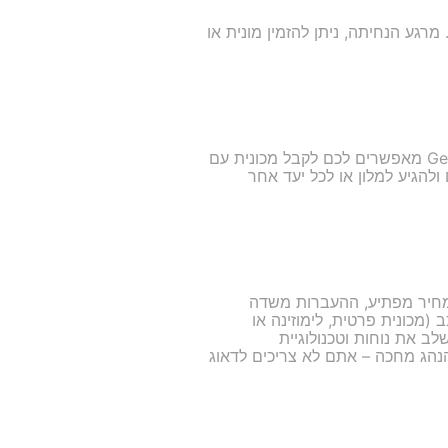
רגע הנחיתה, ניתן להזמין מונית או
טיול מוצלח מתחיל בנוחות מהשדה התעופה אל המלון. שירותי ההעברה המוענקים על ידי GetTransfer.com מאפשרים לכם לקבל מכונית עם
להגיע למלון או לכל יעד אחר
 מחיר מפתיע, ההעברות משדה
ג הרכב (מכונית פרטית, לימוזינה או
שבת בשקט ולדעת בדיוק מה יהיה התעריף. זה כמו להשיג יוקרה במחיר שפוי. GetTransfer משלב את נוחות וטכנולוגיית
נהג מחכה – אתם לא צריכים לדאוג