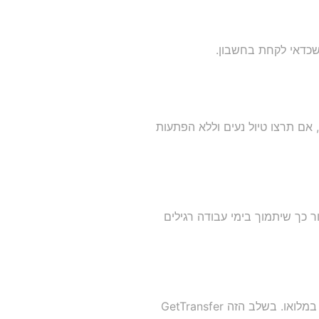
 שכדאי לקחת בחשבון.
 אם תרצו טיול נעים וללא הפתעות
ר כך שיתמוך בימי עבודה רגילים
העונה התיירותית הגבוהה נמשכת בד"כ בין נובמבר למרץ, כאשר המגוון של הפעילויות והשירותים מפותח במלואו. בשלב הזה GetTransfer