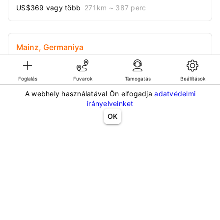
US$369 vagy több
271 km
~ 387 perc
Mainz, Germaniya
US$126 vagy több
84 km
~ 120 perc
Foglalás
Fuvarok
Támogatás
Beállítások
A webhely használatával Ön elfogadja
adatvédelmi
irányelveinket
OK
©KG GLOBAL LIMITED. GetTransfer® is trademark of KG GLOBAL LIMITED.