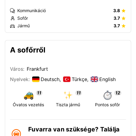
Kommunikáció
3.8
Sofőr
3.7
Jármű
3.7
A sofőrről
Város:
Frankfurt
Nyelvek:
Deutsch,
Türkçe,
English
11
11
12
Óvatos vezetés
Tiszta jármű
Pontos sofőr
Fuvarra van szüksége? Találja