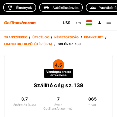
Élmények
Autókölcsönzés
Yachtbérlé
US$
km
TRANSZFEREK
/
ÚTI CÉLOK
/
NÉMETORSZÁG
/
FRANKFURT
/
FRANKFURT REPÜLŐTÉR (FRA)
/
SOFŐR SZ. 139
4.5
Vendégszeretet
értékelése
Szállító cég sz. 139
3.7
7
865
értékelés (435)
éve a
fuvar
GetTransfer.com-nál