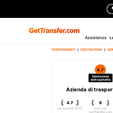
Assistenza
L
TRASFERIMENTI
/
DESTINAZIONI
/
GE
4.7
Valutazione
dell'ospitalità
Azienda di traspor
4.7
8
valutazione (313)
anni con
GetTransfer.com