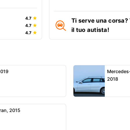
4.7
Ti serve una corsa?
4.7
il tuo autista!
4.7
2019
Mercedes-
2018
ran, 2015