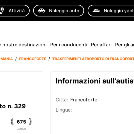
Attività
Noleggio auto
Noleggio yac
e nostre destinazioni
Per i conducenti
Per affari
Per gli 
RMANIA
/
FRANCOFORTE
/
TRASFERIMENTI AEROPORTO DI FRANCOFOR
Informazioni sull’autis
Città:
Francoforte
to n. 329
Lingue:
675
corse