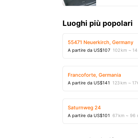
Luoghi più popolari
55471 Neuerkirch, Germany
A partire da US$107
102 km
~ 14
Francoforte, Germania
A partire da US$141
123 km
~ 17
Saturnweg 24
A partire da US$101
67 km
~ 96 