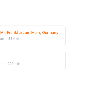
RA), Frankfurt am Main, Germany
 km
~ 334 min
km
~ 227 min