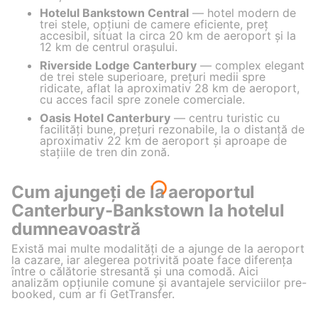
Hotelul Bankstown Central
— hotel modern de
trei stele, opțiuni de camere eficiente, preț
accesibil, situat la circa 20 km de aeroport și la
12 km de centrul orașului.
Riverside Lodge Canterbury
— complex elegant
de trei stele superioare, prețuri medii spre
ridicate, aflat la aproximativ 28 km de aeroport,
cu acces facil spre zonele comerciale.
Oasis Hotel Canterbury
— centru turistic cu
facilități bune, prețuri rezonabile, la o distanță de
aproximativ 22 km de aeroport și aproape de
stațiile de tren din zonă.
Cum ajungeți de la aeroportul
Canterbury-Bankstown la hotelul
dumneavoastră
Există mai multe modalități de a ajunge de la aeroport
la cazare, iar alegerea potrivită poate face diferența
între o călătorie stresantă și una comodă. Aici
analizăm opțiunile comune și avantajele serviciilor pre-
booked, cum ar fi GetTransfer.