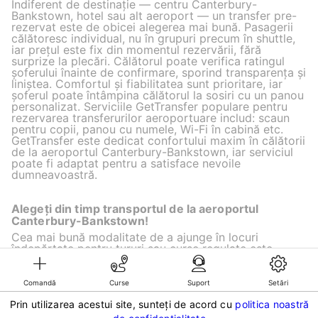
Indiferent de destinație — centru Canterbury-
Bankstown, hotel sau alt aeroport — un transfer pre-
rezervat este de obicei alegerea mai bună. Pasagerii
călătoresc individual, nu în grupuri precum în shuttle,
iar prețul este fix din momentul rezervării, fără
surprize la plecări. Călătorul poate verifica ratingul
șoferului înainte de confirmare, sporind transparența și
liniștea. Comfortul și fiabilitatea sunt prioritare, iar
șoferul poate întâmpina călătorul la sosiri cu un panou
personalizat. Serviciile GetTransfer populare pentru
rezervarea transferurilor aeroportuare includ: scaun
pentru copii, panou cu numele, Wi-Fi în cabină etc.
GetTransfer este dedicat confortului maxim în călătorii
de la aeroportul Canterbury-Bankstown, iar serviciul
poate fi adaptat pentru a satisface nevoile
dumneavoastră.
Alegeți din timp transportul de la aeroportul
Canterbury-Bankstown!
Cea mai bună modalitate de a ajunge în locuri
îndepărtate pentru tururi sau curse regulate este
GetTransfer.com.
Comandă
Curse
Suport
Setări
Prin utilizarea acestui site, sunteți de acord cu
politica noastră
©KG GLOBAL LIMITED. GetTransfer® is trademark of KG GLOBAL LIMITED.