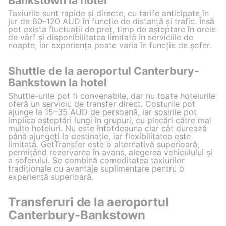
Taxiurile sunt rapide și directe, cu tarife anticipate în
jur de 60–120 AUD în funcție de distanță și trafic. Însă
pot exista fluctuații de preț, timp de așteptare în orele
de vârf și disponibilitatea limitată în serviciile de
noapte, iar experiența poate varia în funcție de șofer.
Shuttle de la aeroportul Canterbury-
Bankstown la hotel
Shuttle-urile pot fi convenabile, dar nu toate hotelurile
oferă un serviciu de transfer direct. Costurile pot
ajunge la 15–35 AUD de persoană, iar sosirile pot
implica așteptări lungi în grupuri, cu plecări către mai
multe hoteluri. Nu este întotdeauna clar cât durează
până ajungeți la destinație, iar flexibilitatea este
limitată. GetTransfer este o alternativă superioară,
permițând rezervarea în avans, alegerea vehiculului și
a șoferului. Se combină comoditatea taxiurilor
tradiționale cu avantaje suplimentare pentru o
experiență superioară.
Transferuri de la aeroportul
Canterbury-Bankstown