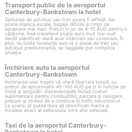
Transport public de la aeroportul
Canterbury-Bankstown la hotel
Opțiunea de autobuz sau tren poate fi ieftină, dar
poate implica escale, bagaje dificile și timpi de
așteptare mai mari. Prețuri în jur de 4–10 AUD pentru o
călătorie, însă transferul poate dura mult mai mult
decât planificați dacă apar întârzieri sau conexiuni. În
plus, nu toate hotelurile sunt la o stație de tren sau
autobuz predominantă, iar bagajele pot complica
situația.
Închiriere auto la aeroportul
Canterbury-Bankstown
Închirierea unei mașini vă oferă libertate totală, cu
prețuri de aproximativ 40–100 AUD pe zi în funcție de
clasă și asigurări. Dezavantajele includ costuri
suplimentare pentru combustibil, parcare și navigare,
precum și stresul de a conduce în trafic necunoscut.
La sosire, ar putea dura să identificați marca și
modelul exact al vehiculului între alte vehicule.
Taxi de la aeroportul Canterbury-
Bankstown la hotel