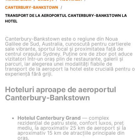
CANTERBURY-BANKSTOWN
/
TRANSPORT DE LA AEROPORTUL CANTERBURY-BANKSTOWN LA
HOTEL
Canterbury-Bankstown este o regiune din Noua
Galilee de Sud, Australia, cunoscută pentru cartierele
sale vibrante, sportul local și proximitatea față de
centrul orașului Sydney. Puține ore de zbor pot aduce
vizitatori într-un oraș plin de restaurante, galerii și
parcuri, iar alegerea unei modalități fiabile de
transport de la aeroport la hotel este crucială pentru o
experiență fără griji.
Hoteluri aproape de aeroportul
Canterbury-Bankstown
Hotelul Canterbury Grand
— complex
rezidențial de patru stele, confort luxos, preț
mediu, la aproximativ 25 km de aeroport și la
aproximativ 15 km de atracțiile principale din
oraș.