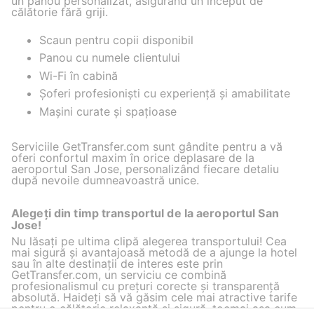
un panou personalizat, asigurând un început de
călătorie fără griji.
Scaun pentru copii disponibil
Panou cu numele clientului
Wi-Fi în cabină
Șoferi profesioniști cu experiență și amabilitate
Mașini curate și spațioase
Serviciile GetTransfer.com sunt gândite pentru a vă
oferi confortul maxim în orice deplasare de la
aeroportul San Jose, personalizând fiecare detaliu
după nevoile dumneavoastră unice.
Alegeți din timp transportul de la aeroportul San
Jose!
Nu lăsați pe ultima clipă alegerea transportului! Cea
mai sigură și avantajoasă metodă de a ajunge la hotel
sau în alte destinații de interes este prin
GetTransfer.com, un serviciu ce combină
profesionalismul cu prețuri corecte și transparență
absolută. Haideți să vă găsim cele mai atractive tarife
pentru o călătorie relaxantă și sigură, tocmai așa cum