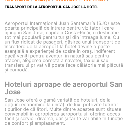
TRANSPORT DE LA AEROPORTUL SAN JOSE LA HOTEL
Aeroportul Internațional Juan Santamaría (SJO) este
poarta principală de intrare pentru vizitatorii care
ajung în San Jose, capitala Costa-Ricăi, o destinație
tot mai populară pentru turiști din întreaga lume. Cu
un flux ridicat de pasageri, găsirea unui transport de
încredere de la aeroport la hotel devine o parte
esențială a experienței de sosire în oraș. Indiferent
dacă veniți pentru aventuri în natură sau pentru
afaceri, alegerea corectă a navetei, taxiului sau
transferului privat vă poate face călătoria mai plăcută
și comodă.
Hoteluri aproape de aeroportul San
Jose
San Jose oferă o gamă variată de hoteluri, de la
opțiuni economice la unități de lux, potrivite tuturor
tipurilor de călători. Multe dintre acestea sunt situate
convenabil în apropierea aeroportului, oferind acces
facil și servicii diverse, dar și tarife variabile în funcție
de confort și amplasament.