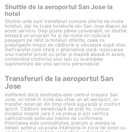
Shuttle de la aeroportul San Jose la
hotel
Shuttle-urile sunt transferuri comune oferite de multe
hoteluri, dar nu toate hotelurile din San Jose dispun de
acest serviciu. Deși poate părea convenabil, un shuttle
setează un program fix și de multe ori coboară
pasagerii pe rând la hoteluri diferite, ceea ce
prelungește timpul de călătorie și obosește după zbor.
GetTransfer.com oferă o alternativă clară: rezervarea
unui transfer privat cu șofer și mașină aleasă în avans,
combinând confortul unui taxi cu avantajele
suplimentare ale unui serviciu personalizat.
Transferuri de la aeroportul San
Jose
Indiferent dacă destinația este centrul orașului San
Jose, un hotel în zonă sau chiar un alt aeroport, un
transfer rezervat din timp oferă siguranță și confort
sporit. Călătorii beneficiază de preț fix, cunosc
modelul mașinii care îi va prelua și pot verifica
calificativele șoferului înainte de confirmare.
Prioritatea este comoditatea, precum și atenția la
detalii: șoferul vă poate întâmpina în zona de sosiri cu