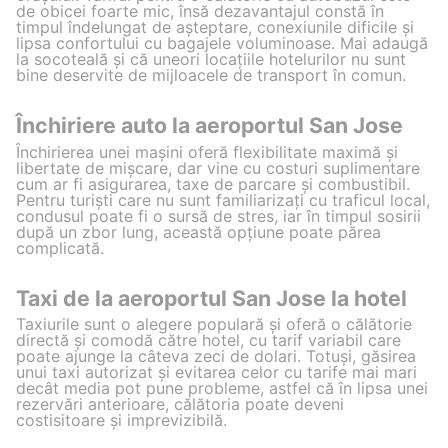
de obicei foarte mic, însă dezavantajul constă în
timpul îndelungat de așteptare, conexiunile dificile și
lipsa confortului cu bagajele voluminoase. Mai adaugă
la socoteală și că uneori locațiile hotelurilor nu sunt
bine deservite de mijloacele de transport în comun.
Închiriere auto la aeroportul San Jose
Închirierea unei mașini oferă flexibilitate maximă și
libertate de mișcare, dar vine cu costuri suplimentare
cum ar fi asigurarea, taxe de parcare și combustibil.
Pentru turiști care nu sunt familiarizați cu traficul local,
condusul poate fi o sursă de stres, iar în timpul sosirii
după un zbor lung, această opțiune poate părea
complicată.
Taxi de la aeroportul San Jose la hotel
Taxiurile sunt o alegere populară și oferă o călătorie
directă și comodă către hotel, cu tarif variabil care
poate ajunge la câteva zeci de dolari. Totuși, găsirea
unui taxi autorizat și evitarea celor cu tarife mai mari
decât media pot pune probleme, astfel că în lipsa unei
rezervări anterioare, călătoria poate deveni
costisitoare și imprevizibilă.