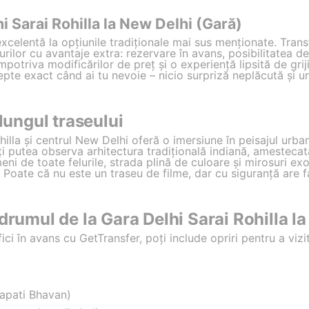
i Sarai Rohilla la New Delhi (Gară)
excelentă la opțiunile tradiționale mai sus menționate. Tra
urilor cu avantaje extra: rezervare în avans, posibilitatea de
împotriva modificărilor de preț și o experiență lipsită de gri
pte exact când ai tu nevoie – nicio surpriză neplăcută și un
 lungul traseului
hilla și centrul New Delhi oferă o imersiune în peisajul urba
i putea observa arhitectura tradițională indiană, amestecat
meni de toate felurile, strada plină de culoare și mirosuri ex
 Poate că nu este un traseu de filme, dar cu siguranță are f
drumul de la Gara Delhi Sarai Rohilla l
fici în avans cu GetTransfer, poți include opriri pentru a viz
rapati Bhavan)