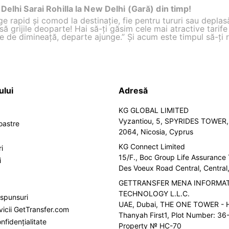
Delhi Sarai Rohilla la New Delhi (Gară) din timp!
rapid și comod la destinație, fie pentru tururi sau deplasări
asă grijile deoparte! Hai să-ți găsim cele mai atractive tarif
ște de dimineață, departe ajunge.” Și acum este timpul să-ți 
ului
Adresă
KG GLOBAL LIMITED
Vyzantiou, 5, SPYRIDES TOWER, 
noastre
2064, Nicosia, Cyprus
KG Connect Limited
i
15/F., Boc Group Life Assurance
i
Des Voeux Road Central, Centra
GETTRANSFER MENA INFORMA
TECHNOLOGY L.L.C.
ăspunsuri
UAE, Dubai, THE ONE TOWER - H
vicii GetTransfer.com
Thanyah First1, Plot Number: 36-
nfidențialitate
Property № HC-70