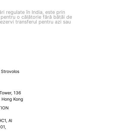
 regulate în India, este prin
e pentru o călătorie fără bătăi de
rezervi transferul pentru azi sau
Strovolos
 Tower, 136
l, Hong Kong
TION
C1, Al
01,