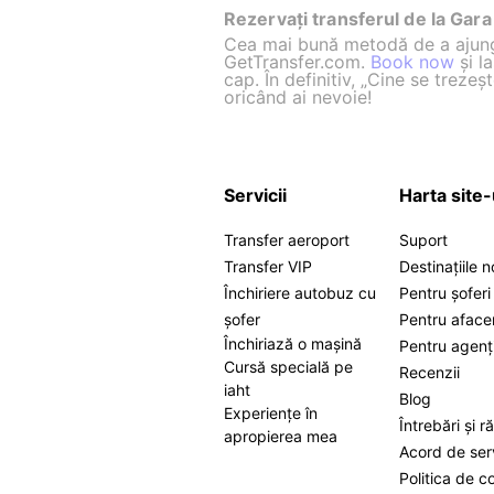
Rezervați transferul de la Gara 
Cea mai bună metodă de a ajunge 
GetTransfer.com.
Book now
și l
cap. În definitiv, „Cine se treze
oricând ai nevoie!
Servicii
Harta site-
Transfer aeroport
Suport
Transfer VIP
Destinațiile 
Închiriere autobuz cu
Pentru șoferi
șofer
Pentru afacer
Închiriază o mașină
Pentru agenț
Cursă specială pe
Recenzii
iaht
Blog
Experiențe în
Întrebări și r
apropierea mea
Acord de ser
Politica de co