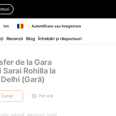
ahturi
km
Autentificare sau înregistrare
ți
Recenzii
Blog
Întrebări și răspunsuri
sfer de la Gara
 Sarai Rohilla la
Delhi (Gară)
Cursă
Per oră
ație: adresă, aeroport, hotel