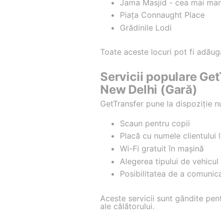
Jama Masjid - cea mai mar
Piața Connaught Place
Grădinile Lodi
Toate aceste locuri pot fi adăuga
Servicii populare Get
New Delhi (Gară)
GetTransfer pune la dispoziție nu
Scaun pentru copii
Placă cu numele clientului l
Wi-Fi gratuit în mașină
Alegerea tipului de vehicu
Posibilitatea de a comunica
Aceste servicii sunt gândite pent
ale călătorului.