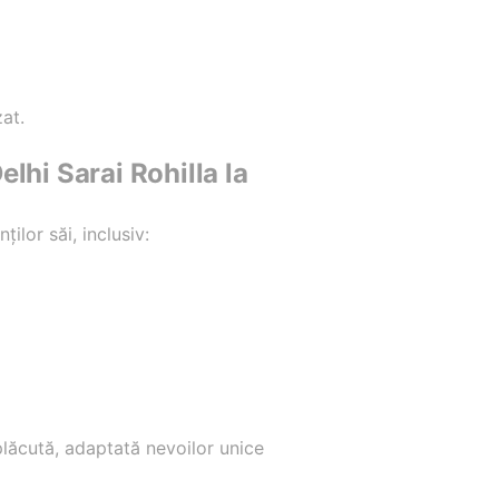
zat.
lhi Sarai Rohilla la
ilor săi, inclusiv:
 plăcută, adaptată nevoilor unice