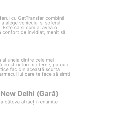
nsferul cu GetTransfer combină
 a alege vehiculul și șoferul
ji. Este ca și cum ai avea o
 confort de invidiat, menit să
n al uneia dintre cele mai
ă cu structuri moderne, parcuri
otice fac din această scurtă
armecul lui care te face să simți
a New Delhi (Gară)
ita câteva atracții renumite