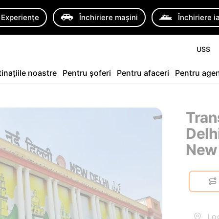
Experiențe
Închiriere mașini
Închiriere i
US$
inațiile noastre
Pentru șoferi
Pentru afaceri
Pentru agen
Tran
Delhi
New 
Loc