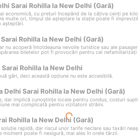
lhi Sarai Rohilla la New Delhi (Gară)
 economică, cu prețuri începând de la câțiva cenți pe kilo
De multe ori, timpul de așteptare la stație poate fi imprevizib
 așteptări.
 Sarai Rohilla la New Delhi (Gară)
, dar nu acoperă întotdeauna nevoile turistice sau ale pasag
ărarea biletelor pot fi provocări pentru cei nefamiliarizați 
 Sarai Rohilla la New Delhi
ouă gări, deci această opțiune nu este accesibilă.
ra Delhi Sarai Rohilla la New Delhi (Gară)
tate, dar implică cunoștințe locale pentru condus, costuri sup
iune mai complicată pentru vizitatorii străini.
rai Rohilla la New Delhi (Gară)
 o soluție rapidă, dar riscul unor tarife neclare sau taxări n
ce moment poate fi nesigură, mai ales în orele târzii.