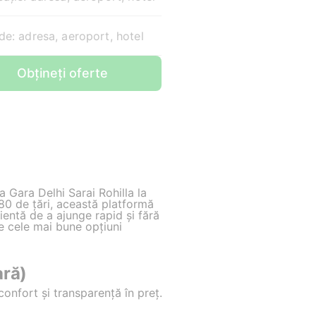
e: adresa, aeroport, hotel
Obțineți oferte
la Gara Delhi Sarai Rohilla la
80 de țări, această platformă
ientă de a ajunge rapid și fără
re cele mai bune opțiuni
ară)
onfort și transparență în preț.