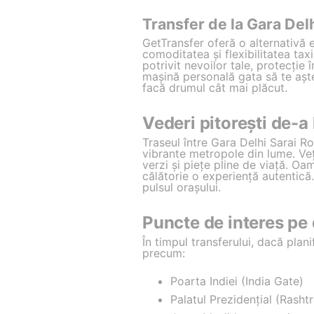
Transfer de la Gara Delh
GetTransfer oferă o alternativă 
comoditatea și flexibilitatea taxi
potrivit nevoilor tale, protecție 
mașină personală gata să te aște
facă drumul cât mai plăcut.
Vederi pitorești de-a
Traseul între Gara Delhi Sarai Ro
vibrante metropole din lume. Veț
verzi și piețe pline de viață. Oa
călătorie o experiență autentică.
pulsul orașului.
Puncte de interes pe 
În timpul transferului, dacă plani
precum:
Poarta Indiei (India Gate)
Palatul Prezidențial (Rasht