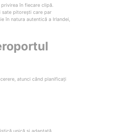
rivirea în fiecare clipă.
i sate pitorești care par
e în natura autentică a Irlandei,
eroportul
a cerere, atunci când planificați
ristică unică și adaptată