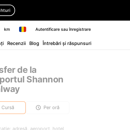
ahturi
km
Autentificare sau înregistrare
ți
Recenzii
Blog
Întrebări și răspunsuri
sfer de la
portul Shannon
alway
Cursă
Per oră
ație: adresă, aeroport, hotel