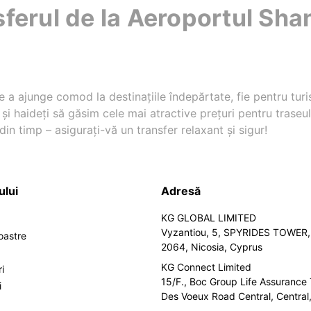
sferul de la Aeroportul Sh
 a ajunge comod la destinațiile îndepărtate, fie pentru turi
i haideți să găsim cele mai atractive prețuri pentru trase
din timp – asigurați-vă un transfer relaxant și sigur!
ului
Adresă
KG GLOBAL LIMITED
Vyzantiou, 5, SPYRIDES TOWER, 
noastre
2064, Nicosia, Cyprus
KG Connect Limited
i
15/F., Boc Group Life Assurance
i
Des Voeux Road Central, Centra