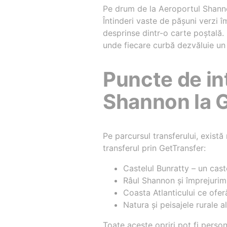
Pe drum de la Aeroportul Shannon
Întinderi vaste de pășuni verzi î
desprinse dintr-o carte poștală. 
unde fiecare curbă dezvăluie un a
Puncte de in
Shannon la 
Pe parcursul transferului, există 
transferul prin GetTransfer:
Castelul Bunratty – un cas
Râul Shannon și împrejurimi
Coasta Atlanticului ce oferă
Natura și peisajele rurale 
Toate aceste opriri pot fi person