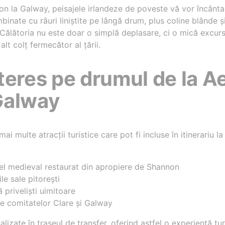
 la Galway, peisajele irlandeze de poveste vă vor încânta p
mbinate cu râuri liniștite pe lângă drum, plus coline blânde ș
Călătoria nu este doar o simplă deplasare, ci o mică excursi
lt colț fermecător al țării.
teres pe drumul de la A
Galway
mai multe atracții turistice care pot fi incluse în itinerariu l
tel medieval restaurat din apropiere de Shannon
le sale pitorești
 priveliști uimitoare
ale comitatelor Clare și Galway
alizate în traseul de transfer, oferind astfel o experiență tu