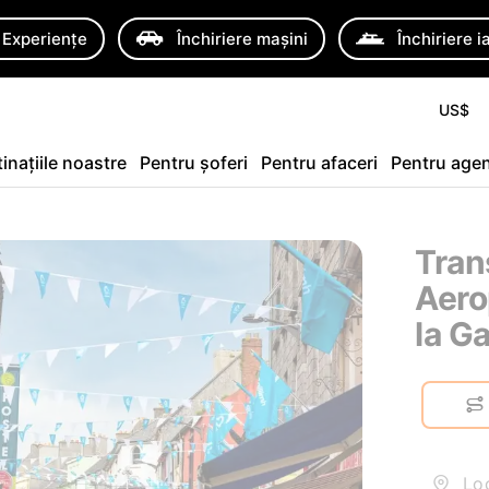
Experiențe
Închiriere mașini
Închiriere i
US$
inațiile noastre
Pentru șoferi
Pentru afaceri
Pentru agen
Tran
Aero
la G
Loc