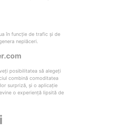
ua în funcție de trafic și de
 genera neplăceri.
er.com
eți posibilitatea să alegeți
viciul combină comoditatea
lor surpriză, și o aplicație
evine o experiență lipsită de
i