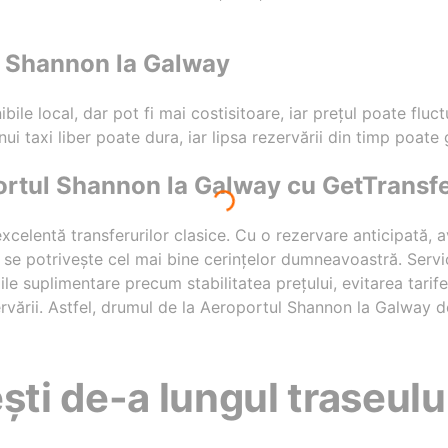
l Shannon la Galway
ibile local, dar pot fi mai costisitoare, iar prețul poate fluct
ui taxi liber poate dura, iar lipsa rezervării din timp poate
portul Shannon la Galway cu GetTransf
xcelentă transferurilor clasice. Cu o rezervare anticipată, av
re se potrivește cel mai bine cerințelor dumneavoastră. Ser
iile suplimentare precum stabilitatea prețului, evitarea tarife
ervării. Astfel, drumul de la Aeroportul Shannon la Galway d
ști de-a lungul traseulu