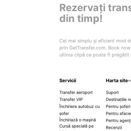
Rezervați tran
din timp!
Cel mai simplu și eficient mod de
prin GetTransfer.com. Book now ș
ultima clipă ce poate fi pregătit 
Servicii
Harta site-
Transfer aeroport
Suport
Transfer VIP
Destinațiile 
Închiriere autobuz cu
Pentru șoferi
șofer
Pentru afacer
Închiriază o mașină
Pentru agenț
Cursă specială pe
Recenzii