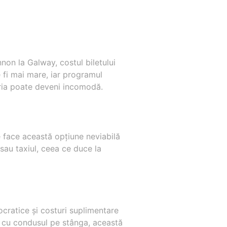
non la Galway, costul biletului
e fi mai mare, iar programul
oria poate deveni incomodă.
 face această opțiune neviabilă
sau taxiul, ceea ce duce la
rocratice și costuri suplimentare
u cu condusul pe stânga, această