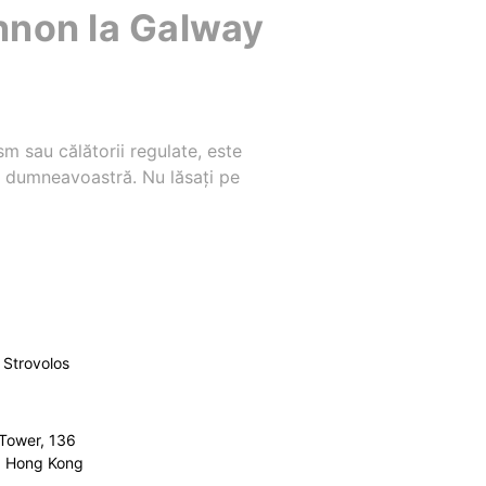
annon la Galway
sm sau călătorii regulate, este
ul dumneavoastră. Nu lăsați pe
Strovolos
 Tower, 136
l, Hong Kong