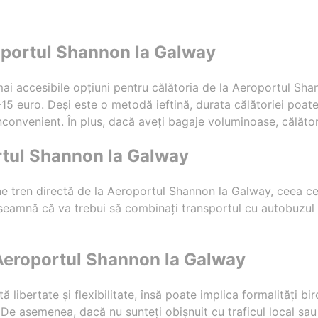
oportul Shannon la Galway
ai accesibile opțiuni pentru călătoria de la Aeroportul Shan
0-15 euro. Deși este o metodă ieftină, durata călătoriei poat
nconvenient. În plus, dacă aveți bagaje voluminoase, călăt
rtul Shannon la Galway
ne tren directă de la Aeroportul Shannon la Galway, ceea ce
nseamnă că va trebui să combinați transportul cu autobuzul 
a Aeroportul Shannon la Galway
ă libertate și flexibilitate, însă poate implica formalități bi
 De asemenea, dacă nu sunteți obișnuit cu traficul local sa