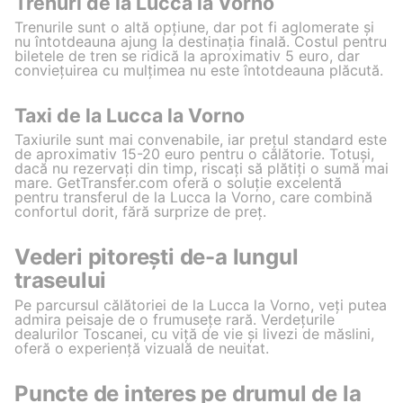
Trenuri de la Lucca la Vorno
Trenurile sunt o altă opțiune, dar pot fi aglomerate și
nu întotdeauna ajung la destinația finală. Costul pentru
biletele de tren se ridică la aproximativ 5 euro, dar
conviețuirea cu mulțimea nu este întotdeauna plăcută.
Taxi de la Lucca la Vorno
Taxiurile sunt mai convenabile, iar prețul standard este
de aproximativ 15-20 euro pentru o călătorie. Totuși,
dacă nu rezervați din timp, riscați să plătiți o sumă mai
mare. GetTransfer.com oferă o soluție excelentă
pentru transferul de la Lucca la Vorno, care combină
confortul dorit, fără surprize de preț.
Vederi pitorești de-a lungul
traseului
Pe parcursul călătoriei de la Lucca la Vorno, veți putea
admira peisaje de o frumusețe rară. Verdețurile
dealurilor Toscanei, cu viță de vie și livezi de măslini,
oferă o experiență vizuală de neuitat.
Puncte de interes pe drumul de la