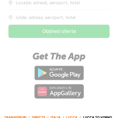
Locație: adresă, aeroport, hotel
Unde: adresa, aeroport, hotel
Obțineți oferte
TRANSFERURI
/
DIRECȚII
/
ITALIA
/
LUCCA
/
LUCCA TO VORNO