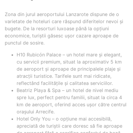
Zona din jurul aeroportului Lanzarote dispune de o
varietate de hoteluri care răspund diferitelor nevoi și
bugete. De la resorturi luxoase până la opțiuni
economice, turiștii găsesc ușor cazare aproape de
punctul de sosire.
H10 Rubicón Palace – un hotel mare și elegant,
cu servicii premium, situat la aproximativ 5 km
de aeroport și aproape de principalele plaje și
atracții turistice. Tarifele sunt mai ridicate,
reflectând facilitățile și calitatea serviciilor.
Beatriz Playa & Spa – un hotel de nivel mediu
spre lux, perfect pentru familii, situat la circa 4
km de aeroport, oferind acces ușor către centrul
orașului Arrecife.
Hotel Only You – o opțiune mai accesibilă,
apreciată de turiștii care doresc să fie aproape
de aeroport fără a sacrifica confortul de bază.