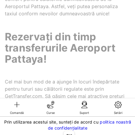
Aeroportul Pattaya. Astfel, veți putea personaliza
taxiul conform nevoilor dumneavoastră unice!
Rezervați din timp
transferurile Aeroport
Pattaya!
Cel mai bun mod de a ajunge în locuri îndepărtate
pentru tururi sau călătorii regulate este prin
GetTransfer.com. Să găsim cele mai atractive prețuri
pentru o cursă!
Comandă
Curse
Suport
Setări
Prin utilizarea acestui site, sunteți de acord cu
politica noastră
©KG GLOBAL LIMITED. GetTransfer® is trademark of KG GLOBAL LIMITED.
de confidențialitate
All rights reserved.