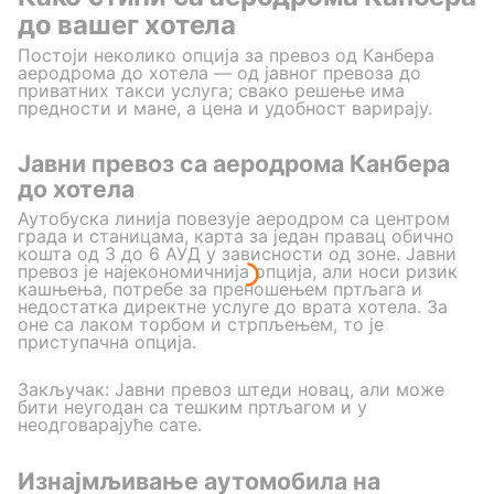
до вашег хотела
Постоји неколико опција за превоз од Канбера
аеродрома до хотела — од јавног превоза до
приватних такси услуга; свако решење има
предности и мане, а цена и удобност варирају.
Јавни превоз са аеродрома Канбера
до хотела
Аутобуска линија повезује аеродром са центром
града и станицама, карта за један правац обично
кошта од 3 до 6 АУД у зависности од зоне. Јавни
превоз је најекономичнија опција, али носи ризик
кашњења, потребе за преношењем пртљага и
недостатка директне услуге до врата хотела. За
оне са лаком торбом и стрпљењем, то је
приступачна опција.
Закључак: Јавни превоз штеди новац, али може
бити неугодан са тешким пртљагом и у
неодговарајуће сате.
Изнајмљивање аутомобила на