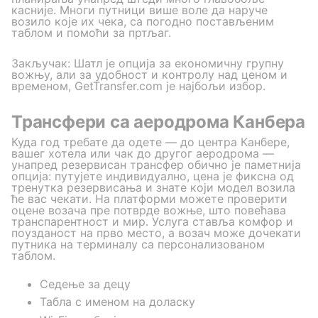
касније. Многи путници више воле да наруче
возило које их чека, са погодно постављеним
таблом и помоћи за пртљаг.
Закључак: Шатл је опција за економичну групну
вожњу, али за удобност и контролу над ценом и
временом, GetTransfer.com је најбољи избор.
Трансфери са аеродрома Канбера
Куда год требате да одете — до центра Канбере,
вашег хотела или чак до другог аеродрома —
унапред резервисан трансфер обично је паметнија
опција: путујете индивидуално, цена је фиксна од
тренутка резервисања и знате који модел возила
ће вас чекати. На платформи можете проверити
оцене возача пре потврде вожње, што повећава
транспарентност и мир. Услуга ставља комфор и
поузданост на прво место, а возач може дочекати
путника на терминалу са персонализованом
таблом.
Седење за децу
Табла с именом на доласку