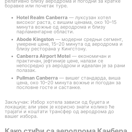
релативно близу аеродрома и погодни за кратке
боравке или почетак туре.
Hotel Realm Canberra
— луксузан хотел
високог раста, с вишим ценама, око 10–15
минута вожње од аеродрома и близу
парламентарне области.
Abode Kingston
— модерни средњи сегмент,
умерене цене, 15–20 минута од аеродрома и
близу ресторана у Кингстону.
Canberra Airport Motel
— економичан и
практичан, јефтиније цене, налази се
непосредно уз аеродром и идеалан је за рани
полазак.
Pullman Canberra
— вишег стандарда, виша
цена, око 10–20 минута вожње и погодан за
пословне госте и састанке.
Закључак: Избор хотела зависи од буџета и
локације; али увек је корисно знати колико ће
трајати и коштати трансфер од аеродрома до
вашег избора.
Како стићи са аеродрома Канбера