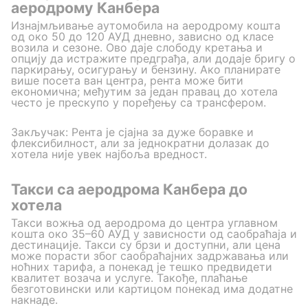
аеродрому Канбера
Изнајмљивање аутомобила на аеродрому кошта
од око 50 до 120 АУД дневно, зависно од класе
возила и сезонe. Ово даје слободу кретања и
опцију да истражите предграђа, али додаје бригу о
паркирању, осигурању и бензину. Ако планирате
више посета ван центра, рента може бити
економична; међутим за један правац до хотела
често је прескупо у поређењу са трансфером.
Закључак: Рента је сјајна за дуже боравке и
флексибилност, али за једнократни долазак до
хотела није увек најбоља вредност.
Такси са аеродрома Канбера до
хотела
Такси вожња од аеродрома до центра углавном
кошта око 35–60 АУД у зависности од саобраћаја и
дестинације. Такси су брзи и доступни, али цена
може порасти због саобраћајних задржавања или
ноћних тарифа, а понекад је тешко предвидети
квалитет возача и услуге. Такође, плаћање
безготовински или картицом понекад има додатне
накнаде.