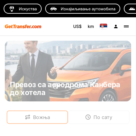
Искуства
Изнајмљивање аутомобила
US$
km
Превоз са аеродрома Канбера
до хотела
Вожња
По сату