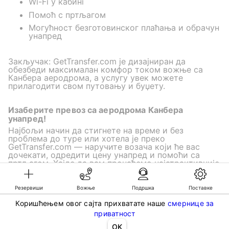
Wi-Fi у кабинi
Помоћ с пртљагом
Могућност безготовинског плаћања и обрачун
унапред
Закључак: GetTransfer.com је дизајниран да
обезбеди максималан комфор током вожње са
Канбера аеродрома, а услугу увек можете
прилагодити свом путовању и буџету.
Изаберите превоз са аеродрома Канбера
унапред!
Најбољи начин да стигнете на време и без
проблема до туре или хотела је преко
GetTransfer.com — наручите возача који ће вас
дочекати, одредити цену унапред и помоћи са
пртљагом. Хајде да вам пронађемо најатрактивније
цене за вожњу.
Резервиши
Вожње
Подршка
Поставке
Коришћењем овог сајта прихватате наше
смернице за
©KG GLOBAL LIMITED. GetTransfer® is trademark of KG GLOBAL LIMITED.
приватност
All rights reserved.
OK