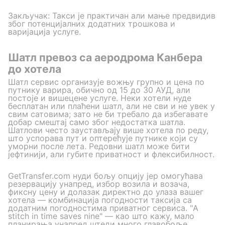
Закључак: Такси је практичан али мање предвидив
због потенцијалних додатних трошкова и
варијација услуге.
Шатл превоз са аеродрома Канбера
до хотела
Шатл сервис организује вожњу групно и цена по
путнику варира, обично од 15 до 30 АУД, али
постоје и вишецене услуге. Неки хотели нуде
бесплатан или плаћени шатл, али не сви и не увек у
свим сатовима; зато не би требало да избегавате
добар смештај само због недостатка шатла.
Шатлови често заустављају више хотела по реду,
што успорава пут и оптерећује путнике који су
уморни после лета. Редовни шатл може бити
јефтинији, али губите приватност и флексибилност.
GetTransfer.com нуди бољу опцију јер омогућава
резервацију унапред, избор возила и возача,
фиксну цену и долазак директно до улаза вашег
хотела — комбинација погодности таксија са
додатним погодностима приватног сервиса. "A
stitch in time saves nine" — као што кажу, мало
планирања унапред штеди много главобоље