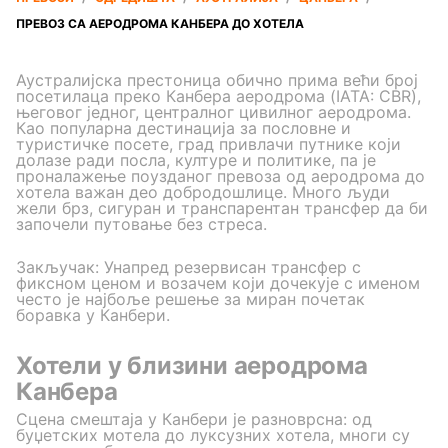
ПРЕВОЗ СА АЕРОДРОМА КАНБЕРА ДО ХОТЕЛА
Аустралијска престоница обично прима већи број
посетилаца преко Канбера аеродрома (IATA: CBR),
његовог једног, централног цивилног аеродрома.
Као популарна дестинација за пословне и
туристичке посете, град привлачи путнике који
долазе ради посла, културе и политике, па је
проналажење поузданог превоза од аеродрома до
хотела важан део добродошлице. Много људи
жели брз, сигуран и транспарентан трансфер да би
започели путовање без стреса.
Закључак: Унапред резервисан трансфер с
фиксном ценом и возачем који дочекује с именом
често је најбоље решење за миран почетак
боравка у Канбери.
Хотели у близини аеродрома
Канбера
Сцена смештаја у Канбери је разноврсна: од
буџетских мотела до луксузних хотела, многи су