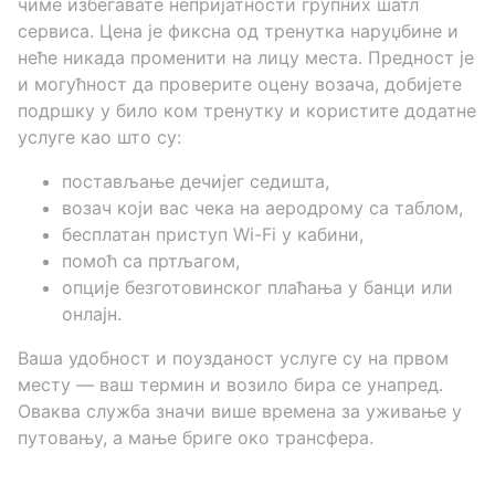
чиме избегавате непријатности групних шатл
сервиса. Цена је фиксна од тренутка наруџбине и
неће никада променити на лицу места. Предност је
и могућност да проверите оцену возача, добијете
подршку у било ком тренутку и користите додатне
услуге као што су:
постављање дечијег седишта,
возач који вас чека на аеродрому са таблом,
бесплатан приступ Wi-Fi у кабини,
помоћ са пртљагом,
опције безготовинског плаћања у банци или
онлајн.
Ваша удобност и поузданост услуге су на првом
месту — ваш термин и возило бира се унапред.
Оваква служба значи више времена за уживање у
путовању, а мање бриге око трансфера.