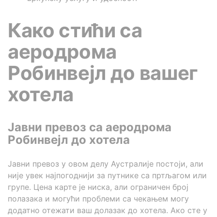
Како стићи са
аеродрома
Робинвејл до вашег
хотела
Јавни превоз са аеродрома
Робинвејл до хотела
Јавни превоз у овом делу Аустралије постоји, али
није увек најпогоднији за путнике са пртљагом или
групе. Цена карте је ниска, али ограничен број
полазака и могући проблеми са чекањем могу
додатно отежати ваш долазак до хотела. Ако сте у