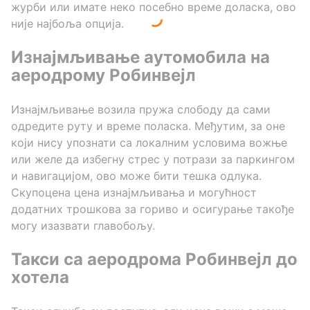
журби или имате неко посебно време доласка, ово
није најбоља опција.
Изнајмљивање аутомобила на
аеродрому Робинвејл
Изнајмљивање возила пружа слободу да сами
одредите руту и време поласка. Међутим, за оне
који нису упознати са локалним условима вожње
или желе да избегну стрес у потрази за паркингом
и навигацијом, ово може бити тешка одлука.
Скупоцена цена изнајмљивања и могућност
додатних трошкова за гориво и осигурање такође
могу изазвати главобољу.
Такси са аеродрома Робинвејл до
хотела