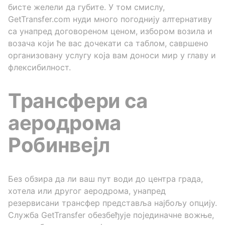
бисте желели да губите. У том смислу,
GetTransfer.com нуди много погоднију алтернативу
са унапред договореном ценом, избором возила и
возача који ће вас дочекати са таблом, савршено
организовану услугу која вам доноси мир у главу и
флексибилност.
Трансфери са
аеродрома
Робинвејл
Без обзира да ли ваш пут води до центра града,
хотела или другог аеродрома, унапред
резервисани трансфер представља најбољу опцију.
Служба GetTransfer обезбеђује појединачне вожње,