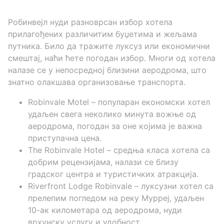
Робинвејл нуди разноврсан избор хотела
прилагођених различитим буџетима и жељама
путника. Било да тражите луксуз или економични
смештај, наћи ћете погодан избор. Многи од хотела
налазе се у непосредној близини аеродрома, што
знатно олакшава организовање транспорта.
Robinvale Motel – популаран економски хотел
удаљен свега неколико минута вожње од
аеродрома, погодан за оне којима је важна
приступачна цена.
The Robinvale Hotel – средња класа хотела са
добрим рецензијама, налази се близу
градског центра и туристичких атракција.
Riverfront Lodge Robinvale – луксузни хотел са
прелепим погледом на реку Мурреј, удаљен
10-ак километара од аеродрома, нуди
врхунску услугу и удобност.