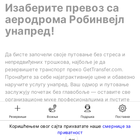
Изаберите превоз са
аеродрома Робинвејл
унапред!
Да бисте започели своје путовање без стреса и
непредвиђених трошкова, најбоље је да
резервишете транспорт преко GetTransfer.com.
Пронађите за себе најатрактивније цене и обавезно
наручите услугу унапред. Ваш одмор и путовање
заслужују почетак без главобоље — оставите све
организационе муке професионалцима и пустите
да вам GetTransfer олакша сваки километар пута!
Резервиши
Вожње
Подршка
Поставке
Коришћењем овог сајта прихватате наше
смернице за
©KG GLOBAL LIMITED. GetTransfer® is trademark of KG GLOBAL LIMITED.
приватност
All rights reserved.