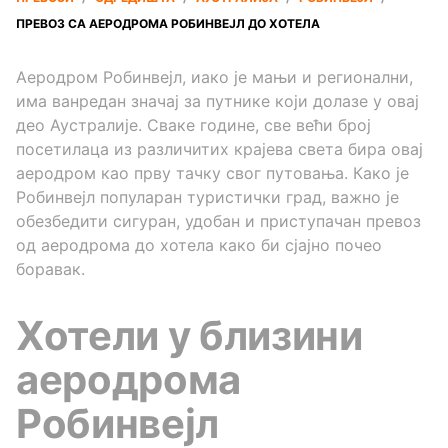
ПРЕВОЗ СА АЕРОДРОМА РОБИНВЕЈЛ ДО ХОТЕЛА
Аеродром Робинвејл, иако је мањи и регионални,
има ванредан значај за путнике који долазе у овај
део Аустралије. Сваке године, све већи број
посетилаца из различитих крајева света бира овај
аеродром као прву тачку свог путовања. Како је
Робинвејл популаран туристички град, важно је
обезбедити сигуран, удобан и приступачан превоз
од аеродрома до хотела како би сјајно почео
боравак.
Хотели у близини
аеродрома
Робинвејл