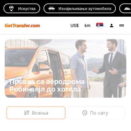
Искуства
Изнајмљивање аутомобила
US$
km
Превоз са аеродрома
Робинвејл до хотела
Вожња
По сату