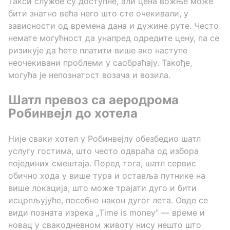
Такси службе су доступне, али цена вожње може
бити знатно већа него што сте очекивали, у
зависности од времена дана и дужине руте. Често
немате могућност да унапред одредите цену, па се
ризикује да ћете платити више ако наступе
неочекивани проблеми у саобраћају. Такође,
могућа је непознатост возача и возила.
Шатл превоз са аеродрома
Робинвејл до хотела
Није сваки хотел у Робинвејлу обезбедио шатл
услугу гостима, што често одвраћа од избора
појединих смештаја. Поред тога, шатл сервис
обично хода у више тура и оставља путнике на
више локација, што може трајати дуго и бити
исцрпљујуће, посебно након дугог лета. Овде се
види позната изрека „Time is money“ — време и
новац у свакодневном животу нису нешто што