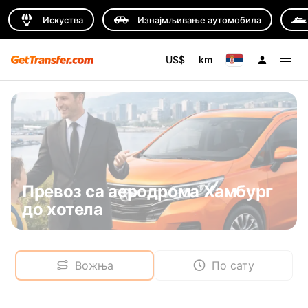
Искуства
Изнајмљивање аутомобила
US$
km
Превоз са аеродрома Хамбург
до хотела
Вожња
По сату