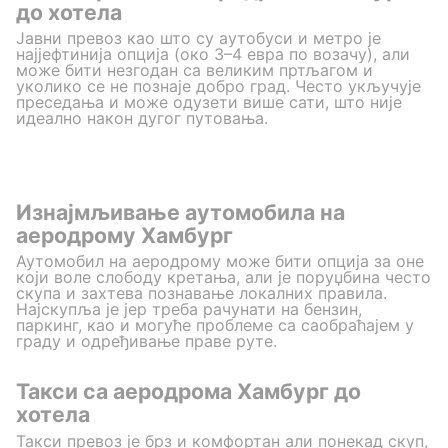
до хотела
Јавни превоз као што су аутобуси и метро је
најјефтинија опција (око 3–4 евра по возачу), али
може бити незгодан са великим пртљагом и
уколико се не познаје добро град. Често укључује
преседања и може одузети више сати, што није
идеално након дугог путовања.
Изнајмљивање аутомобила на
аеродрому Хамбург
Аутомобил на аеродрому може бити опција за оне
који воле слободу кретања, али је поруџбина често
скупа и захтева познавање локалних правила.
Најскупља је јер треба рачунати на бензин,
паркинг, као и могуће проблеме са саобраћајем у
граду и одређивање праве руте.
Такси са аеродрома Хамбург до
хотела
Такси превоз је брз и комфортан али понекад скуп,