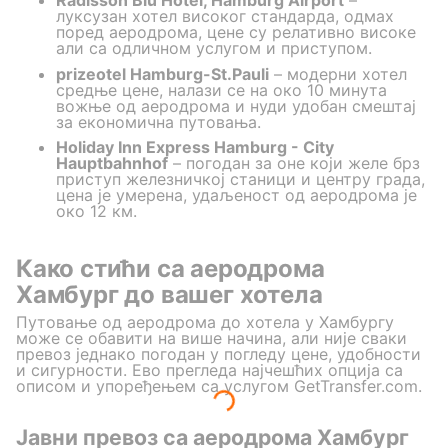
Radisson Blu Hotel, Hamburg Airport
–
луксузан хотел високог стандарда, одмах
поред аеродрома, цене су релативно високе
али са одличном услугом и приступом.
prizeotel Hamburg-St.Pauli
– модерни хотел
средње цене, налази се на око 10 минута
вожње од aеродрома и нуди удобан смештај
за економична путовања.
Holiday Inn Express Hamburg - City
Hauptbahnhof
– погодан за оне који желе брз
приступ железничкој станици и центру града,
цена је умерена, удаљеност од аеродрома је
око 12 км.
Како стићи са аеродрома
Хамбург до вашег хотела
Путовање од аеродрома до хотела у Хамбургу
може се обавити на више начина, али није сваки
превоз једнако погодан у погледу ценe, удобности
и сигурности. Ево прегледa најчешћих опција са
описом и упоређењем са услугом GetTransfer.com.
Јавни превоз са аеродрома Хамбург