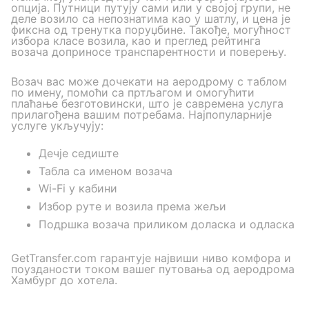
опција. Путници путују сами или у својој групи, не
деле возило са непознатима као у шатлу, и цена је
фиксна од тренутка поруџбине. Такође, могућност
избора класе возила, као и преглед рейтинга
возача доприносе транспарентности и поверењу.
Возач вас може дочекати на аеродрому с таблом
по имену, помоћи са пртљагом и омогућити
плаћање безготовински, што је савремена услуга
прилагођена вашим потребама. Најпопуларније
услуге укључују:
Дечје седиште
Табла са именом возача
Wi-Fi у кабини
Избор руте и возила према жељи
Подршка возача приликом доласка и одласка
GetTransfer.com гарантује највиши ниво комфора и
поузданости током вашег путовања од аеродрома
Хамбург до хотела.