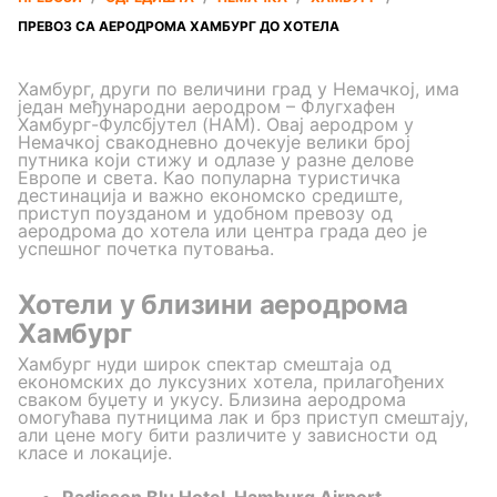
ПРЕВОЗ СА АЕРОДРОМА ХАМБУРГ ДО ХОТЕЛА
Хамбург, други по величини град у Немачкој, има
један међународни аеродром – Флугхафен
Хамбург-Фулсбјутел (HAM). Овај аеродром у
Немачкој свакодневно дочекује велики број
путника који стижу и одлазе у разне делове
Европе и света. Као популарна туристичка
дестинација и важно економско средиште,
приступ поузданом и удобном превозу од
аеродрома до хотела или центра града део је
успешног почетка путовања.
Хотели у близини аеродрома
Хамбург
Хамбург нуди широк спектар смештаја од
економских до луксузних хотела, прилагођених
сваком буџету и укусу. Близина аеродрома
омогућава путницима лак и брз приступ смештају,
али цене могу бити различите у зависности од
класe и локације.