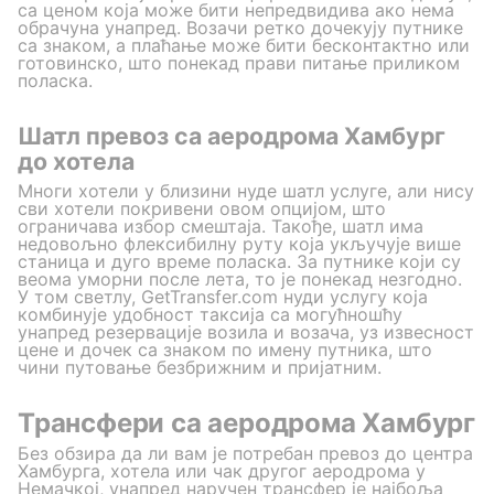
са ценом која може бити непредвидива ако нема
обрачунa унапред. Возачи ретко дочекују путнике
са знаком, а плаћање може бити бесконтактно или
готовинско, што понекад прави питање приликом
поласка.
Шатл превоз са аеродрома Хамбург
до хотела
Многи хотели у близини нуде шатл услуге, али нису
сви хотели покривени овом опцијом, што
ограничава избор смештаја. Такође, шатл има
недовољно флексибилну руту која укључује више
станица и дуго време поласка. За путнике који су
веома уморни после лета, то је понекад незгодно.
У том светлу, GetTransfer.com нуди услугу која
комбинује удобност таксија са могућношћу
унапред резервације возила и возача, уз извесност
цене и дочек са знаком по имену путника, што
чини путовање безбрижним и пријатним.
Трансфери са аеродрома Хамбург
Без обзира да ли вам је потребан превоз до центра
Хамбурга, хотелa или чак другог аеродрома у
Немачкој, унапред наручен трансфер је најбоља