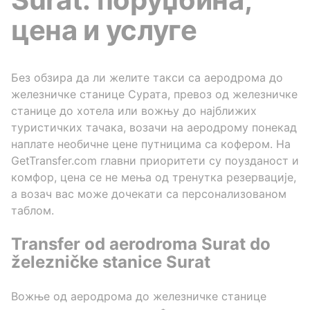
цена и услуге
Без обзира да ли желите такси са аеродрома до
железничке станице Сурата, превоз од железничке
станице до хотела или вожњу до најближих
туристичких тачака, возачи на аеродрому понекад
наплате необичне цене путницима са кофером. На
GetTransfer.com главни приоритети су поузданост и
комфор, цена се не мења од тренутка резервације,
а возач вас може дочекати са персонализованом
таблом.
Transfer od aerodroma Surat do
železničke stanice Surat
Вожње од аеродрома до железничке станице