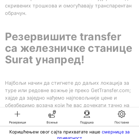
скривених трошкова и омогућавају транспарентан
обрачун.
Резервишите transfer
са железничке станице
Surat унапред!
Најбољи начин да стигнете до даљих локација за
туре или редовне вожње је преко GetTransfer.com;
хајде да заједно нађемо најповољније цене и
обезбедимо возача који ће вас дочекати тачно на
време — наручите услугу и уживајте у путовању.
Резервиши
Вожње
Подршка
Поставке
Коришћењем овог сајта прихватате наше
смернице за
©KG GLOBAL LIMITED. GetTransfer® is trademark of KG GLOBAL LIMITED.
приватност