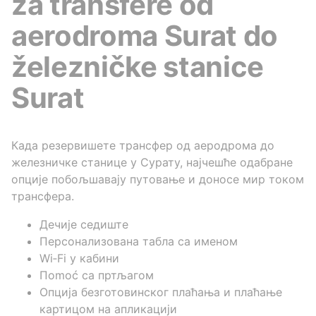
za transfere od
aerodroma Surat do
železničke stanice
Surat
Када резервишете трансфер од аеродрома до
железничке станице у Сурату, најчешће одабране
опције побољшавају путовање и доносе мир током
трансфера.
Дечије седиште
Персонализована табла са именом
Wi‑Fi у кабини
Пomoć са пртљагом
Опција безготовинског плаћања и плаћање
картицом на апликацији