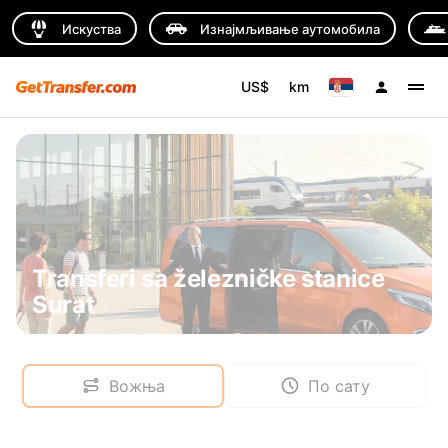
Искуства
Изнајмљивање аутомобила
US$
km
Transferi sa železničke stanice
Surat
Вожња
По сату