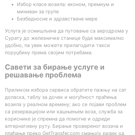
Избор класе возила: економ, премиум и
миниван за групе
Безбедносне и здравствене мере
Услуга је осмишљена да путовање са аеродрома у
Сурату до железничке станице буде максимално
удобно, па увек можете прилагодити такси
поруџбину према својим потребама.
Савети за бирање услуге и
решавање проблема
Приликом избора сервиса обратите пажњу на сат
доласка, таблу за дочек и могућност праћења
возила у реалном времену; ако се појави проблем
са резервацијом или кашњењем воза, служба за
кориснике је спремна да помогне и одреди
алтернативну руту. Бирање провереног возача и
плаћање преко GetTransfer.com смањују ризик од