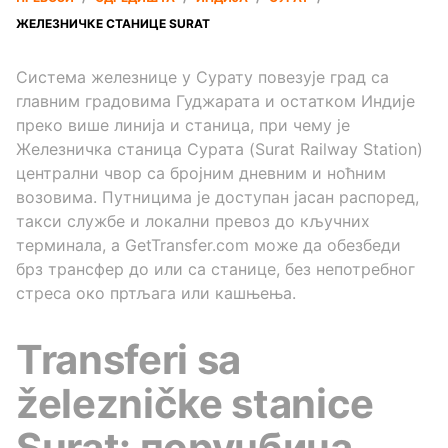
ЖЕЛЕЗНИЧКЕ СТАНИЦЕ SURAT
Система железнице у Сурату повезује град са
главним градовима Гуджарата и остатком Индије
преко више линија и станица, при чему је
Железничка станица Сурата (Surat Railway Station)
централни чвор са бројним дневним и ноћним
возовима. Путницима је доступан јасан распоред,
такси службе и локални превоз до кључних
терминала, а GetTransfer.com може да обезбеди
брз трансфер до или са станице, без непотребног
стреса око пртљага или кашњења.
Transferi sa
železničke stanice
Surat: поруџбина,