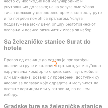
често су неопходне код међународних и
унутрашњих долазака; наша услуга омогућава
тачан долазак у договорено време, контролу руте
и по потреби помоћ са пртљагом. Услуга
подразумева јасну цену, опцију безготовинског
плаћања и возила различитих класа за избор.
Sa železničke stanice Surat do
hotela
Превоз од станице до хотела је прилагођен
величини групе и количини пртљага, уз могућност
наручивања комфорно опремљеног аутомобила
или минивана. Возачи су проверени, доступни су
часови за полазак које одредите и могућност да
платите картицом или у готовини, по вашем
избору.
Gradske ture sa železničke stanice