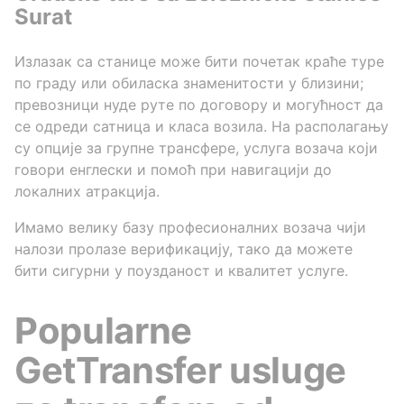
Surat
Излазак са станице може бити почетак краће туре
по граду или обиласка знаменитости у близини;
превозници нуде руте по договору и могућност да
се одреди сатница и класa возила. На располагању
су опције за групне трансфере, услуга возача који
говори енглески и помоћ при навигацији до
локалних атракција.
Имамо велику базу професионалних возача чији
налози пролазе верификацију, тако да можете
бити сигурни у поузданост и квалитет услуге.
Popularne
GetTransfer usluge