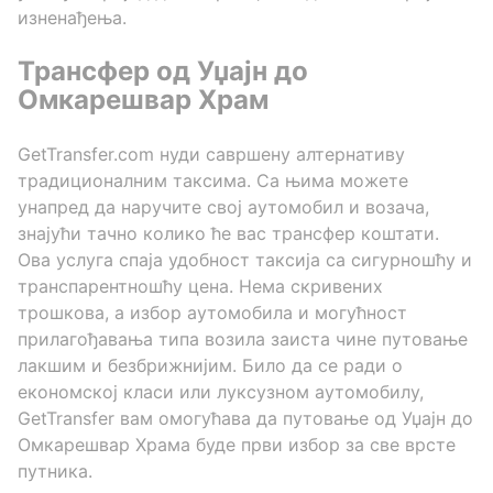
изненађења.
Трансфер од Уџајн до
Омкарешвар Храм
GetTransfer.com нуди савршену алтернативу
традиционалним таксима. Са њима можете
унапред да наручите свој аутомобил и возача,
знајући тачно колико ће вас трансфер коштати.
Ова услуга спаја удобност таксија са сигурношћу и
транспарентношћу цена. Нема скривених
трошкова, а избор аутомобила и могућност
прилагођавања типа возила заиста чине путовање
лакшим и безбрижнијим. Било да се ради о
економској класи или луксузном аутомобилу,
GetTransfer вам омогућава да путовање од Уџајн до
Омкарешвар Храма буде први избор за све врсте
путника.