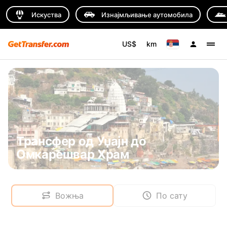
Искуства
Изнајмљивање аутомобила
US$
km
Трансфер од Уџајн до
Омкарешвар Храм
Вожња
По сату