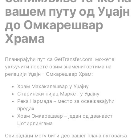
вашем путу од Уџајн
до Омкарешвар
Храма
Планирајући пут са GetTransfer.com, можете
укључити посете овим знаменитостима на
релацији Уџајн - Омкарешвар Храм:
Храм Махакалешвар у Уџајну
Старински пијац Маркет у Уџајну
Река Нармада – место за освежавајући
предах
Храм Омкарешвар – један од дванаест
Џотирлингама
Ови задаци могу бити део вашег плана путовања