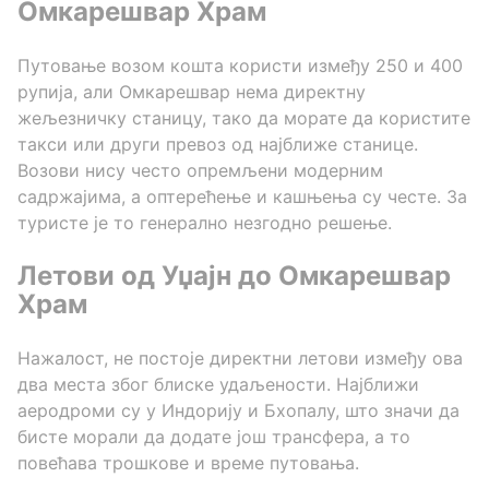
Омкарешвар Храм
Путовање возом кошта користи између 250 и 400
рупија, али Омкарешвар нема директну
жељезничку станицу, тако да морате да користите
такси или други превоз од најближе станице.
Возови нису често опремљени модерним
садржајима, а оптерећење и кашњења су честе. За
туристе је то генерално незгодно решење.
Летови од Уџајн до Омкарешвар
Храм
Нажалост, не постоје директни летови између ова
два места због блиске удаљености. Најближи
аеродроми су у Индорију и Бхопалу, што значи да
бисте морали да додате још трансфера, а то
повећава трошкове и време путовања.