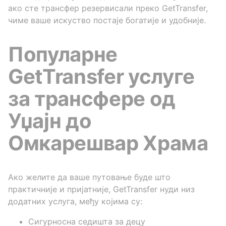
ако сте трансфер резервисали преко GetTransfer,
чиме ваше искуство постаје богатије и удобније.
Популарне
GetTransfer услуге
за трансфере од
Уџајн до
Омкарешвар Храма
Ако желите да ваше путовање буде што
практичније и пријатније, GetTransfer нуди низ
додатних услуга, међу којима су:
Сигурносна седишта за децу