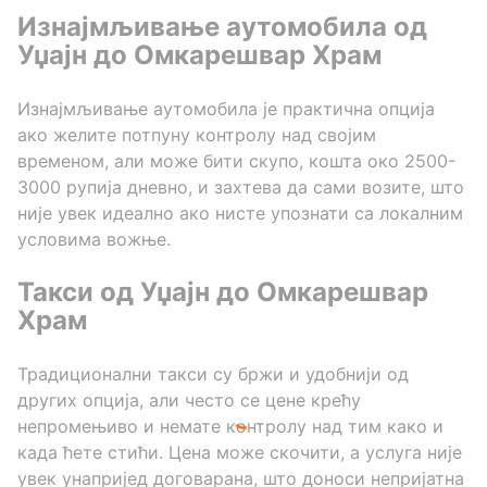
Изнајмљивање аутомобила од
Уџајн до Омкарешвар Храм
Изнајмљивање аутомобила је практична опција
ако желите потпуну контролу над својим
временом, али може бити скупо, кошта око 2500-
3000 рупија дневно, и захтева да сами возите, што
није увек идеално ако нисте упознати са локалним
условима вожње.
Такси од Уџајн до Омкарешвар
Храм
Традиционални такси су бржи и удобнији од
других опција, али често се цене крећу
непромењиво и немате контролу над тим како и
када ћете стићи. Цена може скочити, а услуга није
увек унапријед договарана, што доноси непријатна