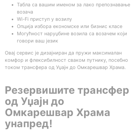
Табла са вашим именом за лако препознавање
возача
Wi-Fi приступ у возилу
Опција избора економске или бизнис класе
Могућност наруџбине возила са возачем који
говори ваш језик
Овај сервис је дизајниран да пружи максималан
комфор и флексибилност сваком путнику, посебно
током трансфера од Уџајн до Омкарешвар Храма.
Резервишите трансфер
од Уџајн до
Омкарешвар Храма
унапред!