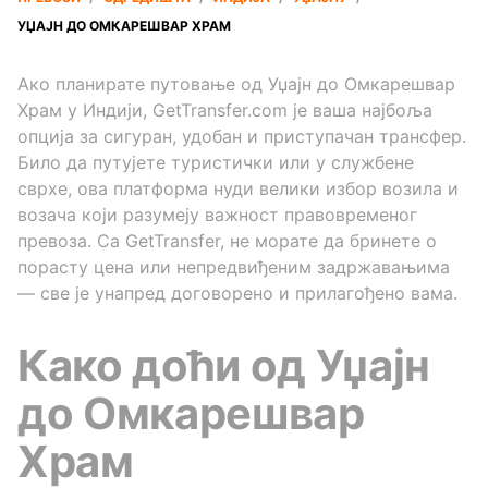
УЏАЈН ДО ОМКАРЕШВАР ХРАМ
Ако планирате путовање од Уџајн до Омкарешвар
Храм у Индији, GetTransfer.com је ваша најбоља
опција за сигуран, удобан и приступачан трансфер.
Било да путујете туристички или у службене
сврхе, ова платформа нуди велики избор возила и
возача који разумеју важност правовременог
превоза. Са GetTransfer, не морате да бринете о
порасту цена или непредвиђеним задржавањима
— све је унапред договорено и прилагођено вама.
Како доћи од Уџајн
до Омкарешвар
Храм