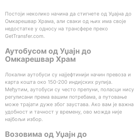
Постоји неколико начина да стигнете од Уџајна до
Омкарешвар Храма, али сваки од њих има своје
недостатке у односу на трансфере преко
GetTransfer.com.
Аутобусом од Уџајн до
Омкарешвар Храм
Локални аутобуси су најјефтинији начин превоза и
карта кошта око 150-200 индијских рупија.
Међутим, аутобуси су често препуни, поласци нису
регулисани према вашим потребама, а путовање
може трајати дуже због заустава. Ако вам је важна
удобност и тачност у времену, ово можда није
најбољи избор.
Возовима од Уџајн до