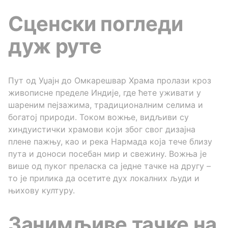
Сценски погледи
дуж руте
Пут од Уџајн до Омкарешвар Храма пролази кроз
живописне пределе Индије, где ћете уживати у
шареним пејзажима, традиционалним селима и
богатој природи. Током вожње, видљиви су
хиндуистички храмови који због свог дизајна
плене пажњу, као и река Нармада која тече близу
пута и доноси посебан мир и свежину. Вожња је
више од пуког преласка са једне тачке на другу –
то је прилика да осетите дух локалних људи и
њихову културу.
Занимљиве тачке на