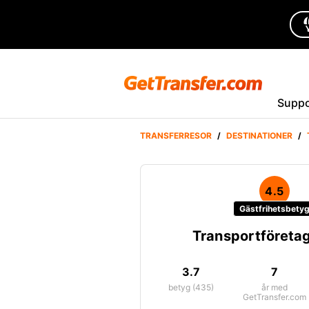
Suppo
TRANSFERRESOR
/
DESTINATIONER
/
4.5
Gästfrihetsbety
Transportföretag
3.7
7
betyg (435)
år med
GetTransfer.com