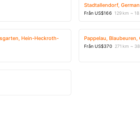
Stadtallendorf, German
Från US$166
129 km
~ 18
nsgarten, Hein-Heckroth-
Pappelau, Blaubeuren,
Från US$370
271 km
~ 38