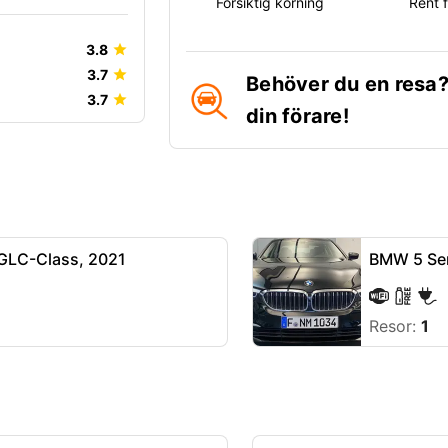
Försiktig körning
Rent 
3.8
3.7
Behöver du en resa?
3.7
din förare!
GLC-Class, 2021
BMW 5 Ser
Resor:
1