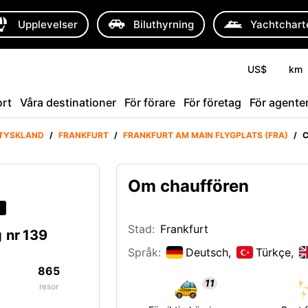
Upplevelser
Biluthyrning
Yachtchart
US$
km
rt
Våra destinationer
För förare
För företag
För agente
TYSKLAND
/
FRANKFURT
/
FRANKFURT AM MAIN FLYGPLATS (FRA)
/
C
Om chauffören
g
Stad:
Frankfurt
 nr 139
Språk:
Deutsch,
Türkçe,
865
11
resor