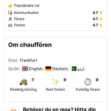
Populäraste val
Kommunikation
4.7
Förare
4.7
Fordon
4.7
Om chauffören
Stad:
Frankfurt
Språk:
English,
Deutsch,
اردو
7
9
9
Försiktig körning
Rent fordon
Punktlig förare
Behöver du en resa? Hitta din