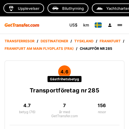
Upplevelser
Biluthyrning
Yachtcharte
US$
km
TRANSFERRESOR
/
DESTINATIONER
/
TYSKLAND
/
FRANKFURT
/
FRANKFURT AM MAIN FLYGPLATS (FRA)
/
CHAUFFÖR NR 285
4.6
Gästfrihetsbetyg
Transportföretag nr 285
4.7
7
156
betyg (76)
år med
resor
GetTransfer.com