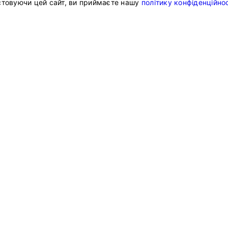
товуючи цей сайт, ви приймаєте нашу
політику конфіденційнос
ту
Адреса
KG GLOBAL LIMITED
Vyzantiou, 5, SPYRIDES TOWER, 
мки
2064, Nicosia, Cyprus
KG Connect Limited
15/F., Boc Group Life Assurance
Des Voeux Road Central, Centra
GETTRANSFER MENA INFORMA
TECHNOLOGY L.L.C.
ідповіді