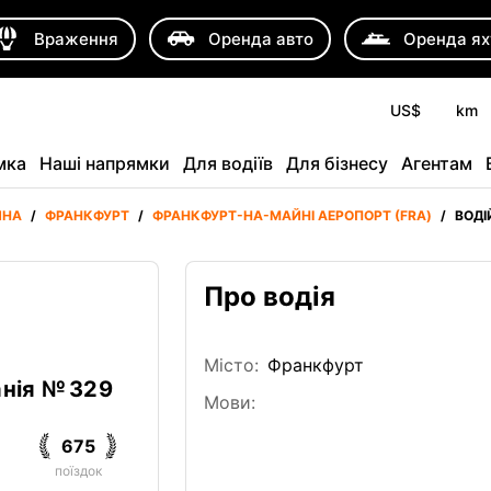
Враження
Оренда авто
Оренда ях
US$
km
мка
Наші напрямки
Для водіїв
Для бізнесу
Агентам
ИНА
/
ФРАНКФУРТ
/
ФРАНКФУРТ-НА-МАЙНІ АЕРОПОРТ (FRA)
/
ВОДІ
Про водія
Місто:
Франкфурт
нія № 329
Мови:
675
поїздок