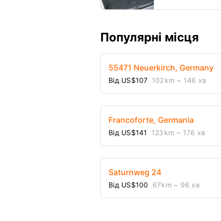
Популярні місця
55471 Neuerkirch, Germany
Від US$107
102 km
~ 146 хв
Francoforte, Germania
Від US$141
123 km
~ 176 хв
Saturnweg 24
Від US$100
67 km
~ 96 хв