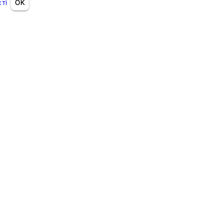
ті
OK
Strovolos
 Tower, 136
l, Hong Kong
TION