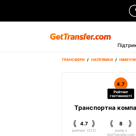
Підтри
ТРАНСФЕРИ
/
НАПРЯМКИ
/
НІМЕЧЧ
4.7
Рейтинг
гостинності
Транспортна компа
4.7
8
рейтинг (313)
років з
GetTransfer.com