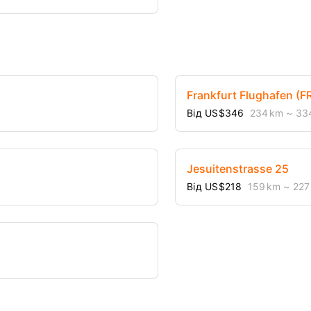
Frankfurt Flughafen (F
Від US$346
234 km
~ 33
Jesuitenstrasse 25
Від US$218
159 km
~ 227