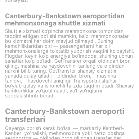
xohlaysiz.
Canterbury-Bankstown aeroportidan
mehmonxonaga shuttle xizmati
Shuttle xizmati ko‘pincha mehmonxona tomonidan
taqdim etilgan bo‘lishi mumkin, ba’zi mehmonxonalar
bu xizmatni har doim mavjud qilmaydi. Buning
kamchiliklaridan biri — passengerlarni har xil
mehmonxonalarga to‘xtatib yuborish vaqtini ko‘payishi.
Flugdan keyin ko‘p energiya bo‘lmoqda, shuning uchun
sanatlar ko‘p bo‘ladi. GetTransfer orqali oldindan bron
qiling, mashina va haydovchini tanlang va oldindan
narxni bilib turing. GetTransfer shaxsiy xizmatni
yanada qulay qiladi: – oldindan bron, – mashina
tanlovi, – haydovchi aniqligi. Transportni shahar
bo‘ylab qulay va ishonchli tarzda taqdim etadi. Shaxsiy
hamkorliklar yo‘qotilmaydi, yo‘l-yo‘riqlarni
soddalashtirib beradi.
Canterbury-Bankstown aeroporti
transferlari
Qayerga borish kerak bo‘lsa, — markaziy Kentberi-
Kanberi yo'nalishi, mehmonxona yoki hatto boshqa
aeroportga — oldindan bron qilingan transfer har