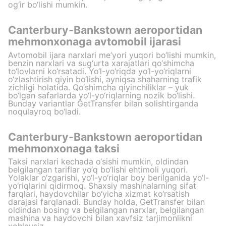
og‘ir bo‘lishi mumkin.
Canterbury-Bankstown aeroportidan
mehmonxonaga avtomobil ijarasi
Avtomobil ijara narxlari me’yori yuqori bo‘lishi mumkin,
benzin narxlari va sug‘urta xarajatlari qo‘shimcha
to‘lovlarni ko‘rsatadi. Yo‘l-yo‘riqda yo‘l-yo‘riqlarni
o‘zlashtirish qiyin bo‘lishi, ayniqsa shaharning trafik
zichligi holatida. Qo‘shimcha qiyinchiliklar – yuk
bo‘lgan safarlarda yo‘l-yo‘riqlarning nozik bo‘lishi.
Bunday variantlar GetTransfer bilan solishtirganda
noqulayroq bo‘ladi.
Canterbury-Bankstown aeroportidan
mehmonxonaga taksi
Taksi narxlari kechada o‘sishi mumkin, oldindan
belgilangan tariflar yo‘q bo‘lishi ehtimoli yuqori.
Yolaklar o‘zgarishi, yo‘l-yo‘riqlar boy berilganida yo‘l-
yo‘riqlarini qidirmoq. Shaxsiy mashinalarning sifat
farqlari, haydovchilar bo‘yicha xizmat ko‘rsatish
darajasi farqlanadi. Bunday holda, GetTransfer bilan
oldindan bosing va belgilangan narxlar, belgilangan
mashina va haydovchi bilan xavfsiz tarjimonlikni