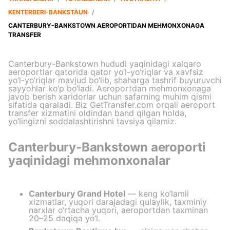
KENTERBERI-BANKSTAUN
/
CANTERBURY-BANKSTOWN AEROPORTIDAN MEHMONXONAGA
TRANSFER
Canterbury-Bankstown hududi yaqinidagi xalqaro
aeroportlar qatorida qator yo‘l-yo‘riqlar va xavfsiz
yo‘l-yo‘riqlar mavjud bo‘lib, shaharga tashrif buyuruvchi
sayyohlar ko‘p bo‘ladi. Aeroportdan mehmonxonaga
javob berish xaridorlar uchun safarning muhim qismi
sifatida qaraladi. Biz GetTransfer.com orqali aeroport
transfer xizmatini oldindan band qilgan holda,
yo‘lingizni soddalashtirishni tavsiya qilamiz.
Canterbury-Bankstown aeroporti
yaqinidagi mehmonxonalar
Canterbury Grand Hotel
— keng ko‘lamli
xizmatlar, yuqori darajadagi qulaylik, taxminiy
narxlar o‘rtacha yuqori, aeroportdan taxminan
20–25 daqiqa yo‘l.