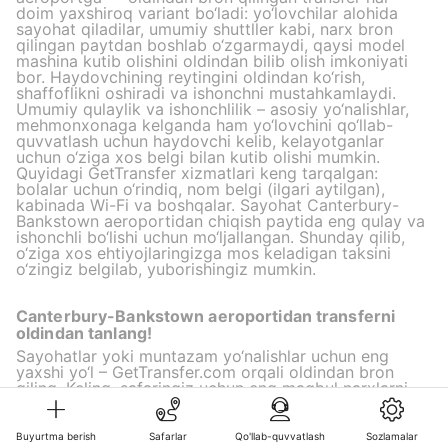
doim yaxshiroq variant bo‘ladi: yo‘lovchilar alohida
sayohat qiladilar, umumiy shuttller kabi, narx bron
qilingan paytdan boshlab o‘zgarmaydi, qaysi model
mashina kutib olishini oldindan bilib olish imkoniyati
bor. Haydovchining reytingini oldindan ko‘rish,
shaffoflikni oshiradi va ishonchni mustahkamlaydi.
Umumiy qulaylik va ishonchlilik – asosiy yo‘nalishlar,
mehmonxonaga kelganda ham yo‘lovchini qo‘llab-
quvvatlash uchun haydovchi kelib, kelayotganlar
uchun o‘ziga xos belgi bilan kutib olishi mumkin.
Quyidagi GetTransfer xizmatlari keng tarqalgan:
bolalar uchun o‘rindiq, nom belgi (ilgari aytilgan),
kabinada Wi-Fi va boshqalar. Sayohat Canterbury-
Bankstown aeroportidan chiqish paytida eng qulay va
ishonchli bo‘lishi uchun mo‘ljallangan. Shunday qilib,
o‘ziga xos ehtiyojlaringizga mos keladigan taksini
o‘zingiz belgilab, yuborishingiz mumkin.
Canterbury-Bankstown aeroportidan transferni
oldindan tanlang!
Sayohatlar yoki muntazam yo‘nalishlar uchun eng
yaxshi yo‘l – GetTransfer.com orqali oldindan bron
qiling. Keling, safaringiz uchun eng maqbul narxlarni
topamiz!
Buyurtma berish
Safarlar
Qo'llab-quvvatlash
Sozlamalar