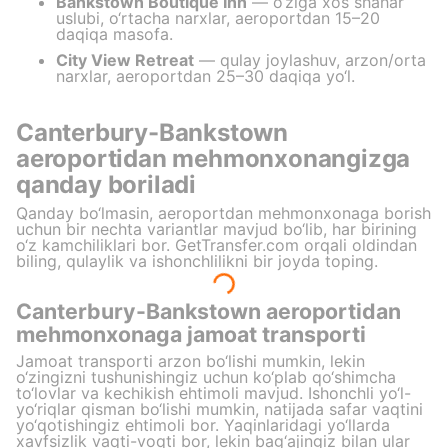
Bankstown Boutique Inn
— o‘ziga xos shahar
uslubi, o‘rtacha narxlar, aeroportdan 15–20
daqiqa masofa.
City View Retreat
— qulay joylashuv, arzon/orta
narxlar, aeroportdan 25–30 daqiqa yo‘l.
Canterbury-Bankstown
aeroportidan mehmonxonangizga
qanday boriladi
Qanday bo‘lmasin, aeroportdan mehmonxonaga borish
uchun bir nechta variantlar mavjud bo‘lib, har birining
o‘z kamchiliklari bor. GetTransfer.com orqali oldindan
biling, qulaylik va ishonchlilikni bir joyda toping.
Canterbury-Bankstown aeroportidan
mehmonxonaga jamoat transporti
Jamoat transporti arzon bo‘lishi mumkin, lekin
o‘zingizni tushunishingiz uchun ko‘plab qo‘shimcha
to‘lovlar va kechikish ehtimoli mavjud. Ishonchli yo‘l-
yo‘riqlar qisman bo‘lishi mumkin, natijada safar vaqtini
yo‘qotishingiz ehtimoli bor. Yaqinlaridagi yo‘llarda
xavfsizlik vaqti-voqti bor, lekin bag‘ajingiz bilan ular