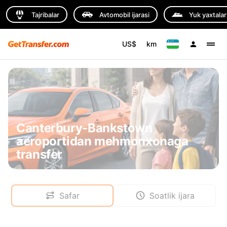
Tajribalar
Avtomobil ijarasi
Yuk yaxtalar
US$
km
Canterbury-Bankstown
aeroportidan mehmonxonaga
transfer
Safar
Soatlik ijara