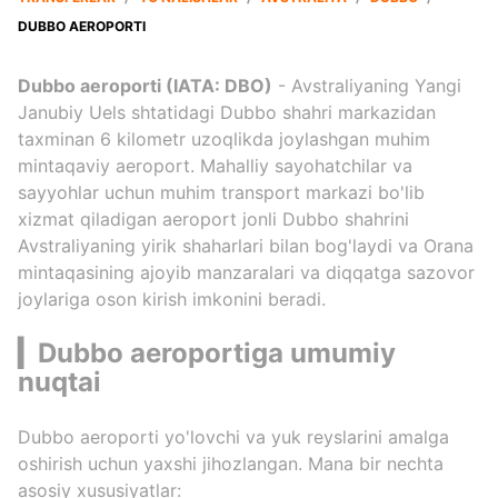
DUBBO AEROPORTI
Dubbo aeroporti (IATA: DBO)
- Avstraliyaning Yangi
Janubiy Uels shtatidagi Dubbo shahri markazidan
taxminan 6 kilometr uzoqlikda joylashgan muhim
mintaqaviy aeroport. Mahalliy sayohatchilar va
sayyohlar uchun muhim transport markazi bo'lib
xizmat qiladigan aeroport jonli Dubbo shahrini
Avstraliyaning yirik shaharlari bilan bog'laydi va Orana
mintaqasining ajoyib manzaralari va diqqatga sazovor
joylariga oson kirish imkonini beradi.
▎Dubbo aeroportiga umumiy
nuqtai
Dubbo aeroporti yo'lovchi va yuk reyslarini amalga
oshirish uchun yaxshi jihozlangan. Mana bir nechta
asosiy xususiyatlar: