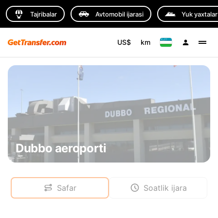
Tajribalar
Avtomobil ijarasi
Yuk yaxtalar
US$
km
Dubbo aeroporti
Safar
Soatlik ijara