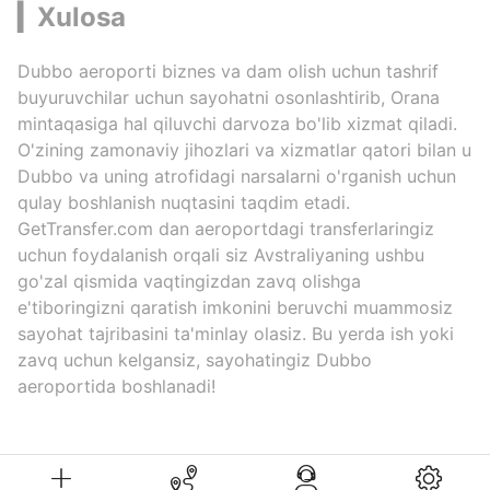
▎Xulosa
Dubbo aeroporti biznes va dam olish uchun tashrif
buyuruvchilar uchun sayohatni osonlashtirib, Orana
mintaqasiga hal qiluvchi darvoza bo'lib xizmat qiladi.
O'zining zamonaviy jihozlari va xizmatlar qatori bilan u
Dubbo va uning atrofidagi narsalarni o'rganish uchun
qulay boshlanish nuqtasini taqdim etadi.
GetTransfer.com dan aeroportdagi transferlaringiz
uchun foydalanish orqali siz Avstraliyaning ushbu
go'zal qismida vaqtingizdan zavq olishga
e'tiboringizni qaratish imkonini beruvchi muammosiz
sayohat tajribasini ta'minlay olasiz. Bu yerda ish yoki
zavq uchun kelgansiz, sayohatingiz Dubbo
aeroportida boshlanadi!