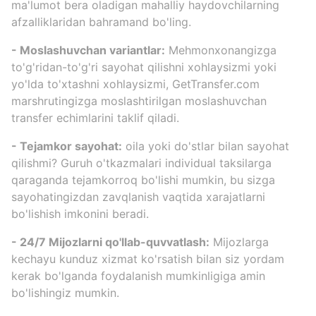
ma'lumot bera oladigan mahalliy haydovchilarning
afzalliklaridan bahramand bo'ling.
- Moslashuvchan variantlar:
Mehmonxonangizga
to'g'ridan-to'g'ri sayohat qilishni xohlaysizmi yoki
yo'lda to'xtashni xohlaysizmi, GetTransfer.com
marshrutingizga moslashtirilgan moslashuvchan
transfer echimlarini taklif qiladi.
- Tejamkor sayohat:
oila yoki do'stlar bilan sayohat
qilishmi? Guruh o'tkazmalari individual taksilarga
qaraganda tejamkorroq bo'lishi mumkin, bu sizga
sayohatingizdan zavqlanish vaqtida xarajatlarni
bo'lishish imkonini beradi.
- 24/7 Mijozlarni qo'llab-quvvatlash:
Mijozlarga
kechayu kunduz xizmat ko'rsatish bilan siz yordam
kerak bo'lganda foydalanish mumkinligiga amin
bo'lishingiz mumkin.