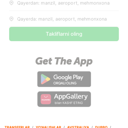
Qayerdan: manzil, aeroport, mehmonxona
Qayerda: manzil, aeroport, mehmonxona
Takliflarni oling
TRANSFERLAR
/
YO'NALISHLAR
/
AVSTRALIYA
/
DUBBO
/