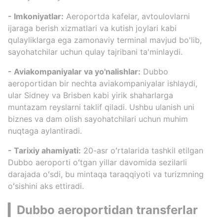
- Imkoniyatlar:
Aeroportda kafelar, avtoulovlarni
ijaraga berish xizmatlari va kutish joylari kabi
qulayliklarga ega zamonaviy terminal mavjud bo'lib,
sayohatchilar uchun qulay tajribani ta'minlaydi.
- Aviakompaniyalar va yo'nalishlar:
Dubbo
aeroportidan bir nechta aviakompaniyalar ishlaydi,
ular Sidney va Brisben kabi yirik shaharlarga
muntazam reyslarni taklif qiladi. Ushbu ulanish uni
biznes va dam olish sayohatchilari uchun muhim
nuqtaga aylantiradi.
- Tarixiy ahamiyati:
20-asr oʻrtalarida tashkil etilgan
Dubbo aeroporti oʻtgan yillar davomida sezilarli
darajada oʻsdi, bu mintaqa taraqqiyoti va turizmning
oʻsishini aks ettiradi.
▎Dubbo aeroportidan transferlar