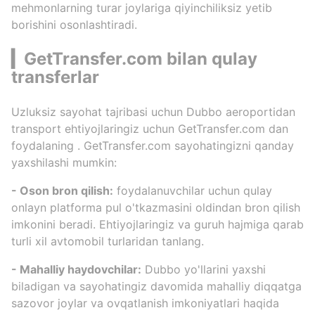
mehmonlarning turar joylariga qiyinchiliksiz yetib
borishini osonlashtiradi.
▎GetTransfer.com bilan qulay
transferlar
Uzluksiz sayohat tajribasi uchun
Dubbo aeroportidan
transport ehtiyojlaringiz uchun
GetTransfer.com
dan
foydalaning
.
GetTransfer.com sayohatingizni qanday
yaxshilashi mumkin:
- Oson bron qilish:
foydalanuvchilar uchun qulay
onlayn platforma pul o'tkazmasini oldindan bron qilish
imkonini beradi. Ehtiyojlaringiz va guruh hajmiga qarab
turli xil avtomobil turlaridan tanlang.
- Mahalliy haydovchilar:
Dubbo yo'llarini yaxshi
biladigan va sayohatingiz davomida mahalliy diqqatga
sazovor joylar va ovqatlanish imkoniyatlari haqida