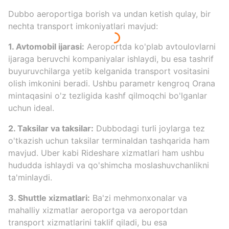
Dubbo aeroportiga borish va undan ketish qulay, bir
nechta transport imkoniyatlari mavjud:
1. Avtomobil ijarasi:
Aeroportda ko'plab avtoulovlarni
ijaraga beruvchi kompaniyalar ishlaydi, bu esa tashrif
buyuruvchilarga yetib kelganida transport vositasini
olish imkonini beradi. Ushbu parametr kengroq Orana
mintaqasini o'z tezligida kashf qilmoqchi bo'lganlar
uchun ideal.
2. Taksilar va taksilar:
Dubbodagi turli joylarga tez
o'tkazish uchun taksilar terminaldan tashqarida ham
mavjud. Uber kabi Rideshare xizmatlari ham ushbu
hududda ishlaydi va qo'shimcha moslashuvchanlikni
ta'minlaydi.
3. Shuttle xizmatlari:
Ba'zi mehmonxonalar va
mahalliy xizmatlar aeroportga va aeroportdan
transport xizmatlarini taklif qiladi, bu esa