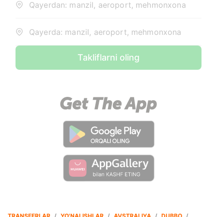
Qayerdan: manzil, aeroport, mehmonxona
Qayerda: manzil, aeroport, mehmonxona
Takliflarni oling
TRANSFERLAR
/
YO'NALISHLAR
/
AVSTRALIYA
/
DUBBO
/