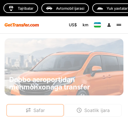
Tajribalar
Avtomobil ijarasi
Yuk yaxtalar
US$
km
Dubbo aeroportidan
mehmonxonaga transfer
Safar
Soatlik ijara