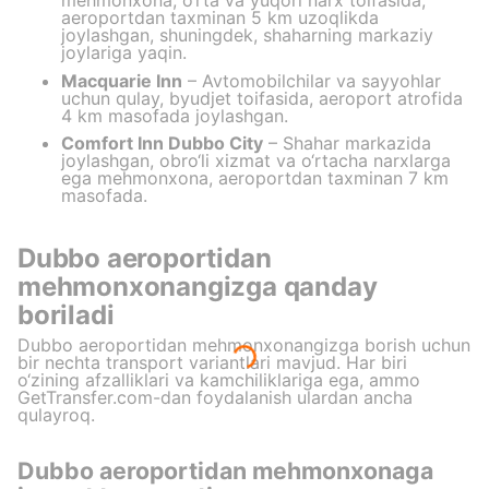
mehmonxona, o‘rta va yuqori narx toifasida,
aeroportdan taxminan 5 km uzoqlikda
joylashgan, shuningdek, shaharning markaziy
joylariga yaqin.
Macquarie Inn
– Avtomobilchilar va sayyohlar
uchun qulay, byudjet toifasida, aeroport atrofida
4 km masofada joylashgan.
Comfort Inn Dubbo City
– Shahar markazida
joylashgan, obro‘li xizmat va o‘rtacha narxlarga
ega mehmonxona, aeroportdan taxminan 7 km
masofada.
Dubbo aeroportidan
mehmonxonangizga qanday
boriladi
Dubbo aeroportidan mehmonxonangizga borish uchun
bir nechta transport variantlari mavjud. Har biri
o‘zining afzalliklari va kamchiliklariga ega, ammo
GetTransfer.com-dan foydalanish ulardan ancha
qulayroq.
Dubbo aeroportidan mehmonxonaga