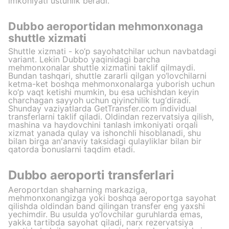
imkoniyati ustunlik beradi.
Dubbo aeroportidan mehmonxonaga
shuttle xizmati
Shuttle xizmati - ko‘p sayohatchilar uchun navbatdagi
variant. Lekin Dubbo yaqinidagi barcha
mehmonxonalar shuttle xizmatini taklif qilmaydi.
Bundan tashqari, shuttle zararli qilgan yo‘lovchilarni
ketma-ket boshqa mehmonxonalarga yuborish uchun
ko‘p vaqt ketishi mumkin, bu esa uchishdan keyin
charchagan sayyoh uchun qiyinchilik tug‘diradi.
Shunday vaziyatlarda GetTransfer.com individual
transferlarni taklif qiladi. Oldindan rezervatsiya qilish,
mashina va haydovchini tanlash imkoniyati orqali
xizmat yanada qulay va ishonchli hisoblanadi, shu
bilan birga an'anaviy taksidagi qulayliklar bilan bir
qatorda bonuslarni taqdim etadi.
Dubbo aeroporti transferlari
Aeroportdan shaharning markaziga,
mehmonxonangizga yoki boshqa aeroportga sayohat
qilishda oldindan band qilingan transfer eng yaxshi
yechimdir. Bu usulda yo‘lovchilar guruhlarda emas,
yakka tartibda sayohat qiladi, narx rezervatsiya