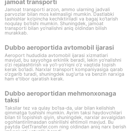
jamoat transporti
Jamoat transporti arzon, ammo ularning jadvali
parvozlar bilan mos kelmasligi mumkin. Dastlabki
tashishlar ko‘pincha kechiktiriladi va bagaj ko‘tarish
noqulay bo‘lishi mumkin. Shuningdek, jamoat
transporti bilan yo‘nalishni aniq oldindan bilish
murakkab.
Dubbo aeroportida avtomobil ijarasi
Aeroport hududida avtomobil ijarasi xizmatlari
mavjud, bu sayyohga erkinlik beradi, lekin yo‘nalishni
o‘zi rejalashtirish va yo‘l-yo‘riqni o‘z vaqtida topish
kerak bo‘ladi. Narxlar transport kompaniyasiga qarab
o‘zgarib turadi, shuningdek sug‘urta va benzin narxiga
ham e'tibor qaratish kerak.
Dubbo aeroportidan mehmonxonaga
taksi
Taksilar tez va qulay bo‘lsa-da, ular bilan kelishish
qimmatga tushishi mumkin. Ayrim taksi haydovchilari
bilan til topishish qiyin, shuningdek, narxlar avvalgidan
ogohlantirilmasdan oshirilishi ehtimoli mavjud. Bu
paytda GetTransfer.com ning oldindan aniq narx berish