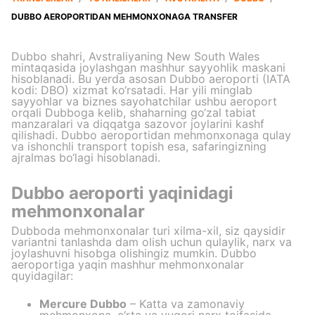
DUBBO AEROPORTIDAN MEHMONXONAGA TRANSFER
Dubbo shahri, Avstraliyaning New South Wales
mintaqasida joylashgan mashhur sayyohlik maskani
hisoblanadi. Bu yerda asosan Dubbo aeroporti (IATA
kodi: DBO) xizmat ko‘rsatadi. Har yili minglab
sayyohlar va biznes sayohatchilar ushbu aeroport
orqali Dubboga kelib, shaharning go‘zal tabiat
manzaralari va diqqatga sazovor joylarini kashf
qilishadi. Dubbo aeroportidan mehmonxonaga qulay
va ishonchli transport topish esa, safaringizning
ajralmas bo‘lagi hisoblanadi.
Dubbo aeroporti yaqinidagi
mehmonxonalar
Dubboda mehmonxonalar turi xilma-xil, siz qaysidir
variantni tanlashda dam olish uchun qulaylik, narx va
joylashuvni hisobga olishingiz mumkin. Dubbo
aeroportiga yaqin mashhur mehmonxonalar
quyidagilar:
Mercure Dubbo
– Katta va zamonaviy