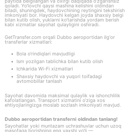
paytida belgilangan va oxirgi daqiqada o‘zgarishsiz
qoladi. Yo‘lovchi qaysi mashina kelishini oldindan
biladi, shuningdek, haydovchining reytingini tekshirish
imkoniyati bor. Haydovchi kelgan joyda shaxsiy belgi
bilan kutib olish, yuklarni ko‘tarishda yordam berish
kabi xizmatlar sayohat qulayligini oshiradi.
GetTransfer.com orqali Dubbo aeroportidan ilg‘or
transferlar xizmatlari:
Bola o‘rindiqlari mavjudligi
Ism yozilgan tablichka bilan kutib olish
Ichkarida Wi-Fi xizmatlari
Shaxsiy haydovchi va yuqori toifadagi
avtomobillar tanlash
Sayohat davomida maksimal qulaylik va ishonchlilik
kafolatlangan. Transport xizmatini o‘ziga xos
ehtiyojlaringizga moslab sozlash imkoniyati mavjud.
Dubbo aeroportidan transferni oldindan tanlang!
Sayohatlar yoki muntazam uchrashuvlar uchun uzoq
masofaga borishning eng yaxshi yo‘li —