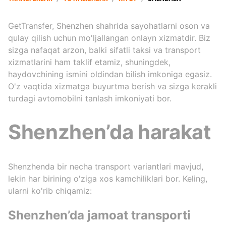
GetTransfer, Shenzhen shahrida sayohatlarni oson va
qulay qilish uchun mo'ljallangan onlayn xizmatdir. Biz
sizga nafaqat arzon, balki sifatli taksi va transport
xizmatlarini ham taklif etamiz, shuningdek,
haydovchining ismini oldindan bilish imkoniga egasiz.
O'z vaqtida xizmatga buyurtma berish va sizga kerakli
turdagi avtomobilni tanlash imkoniyati bor.
Shenzhen’da harakat
Shenzhenda bir necha transport variantlari mavjud,
lekin har birining o'ziga xos kamchiliklari bor. Keling,
ularni ko'rib chiqamiz:
Shenzhen’da jamoat transporti