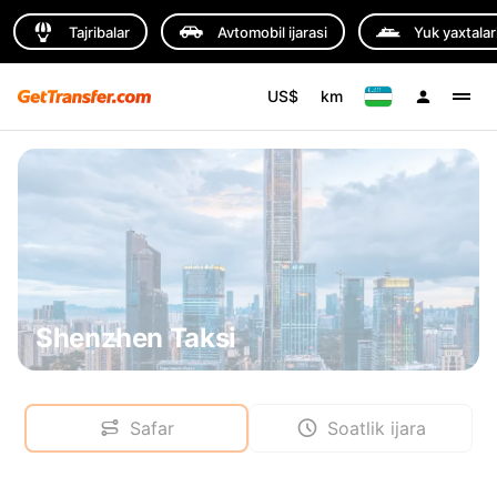
Tajribalar
Avtomobil ijarasi
Yuk yaxtalar
US$
km
Shenzhen Taksi
Safar
Soatlik ijara