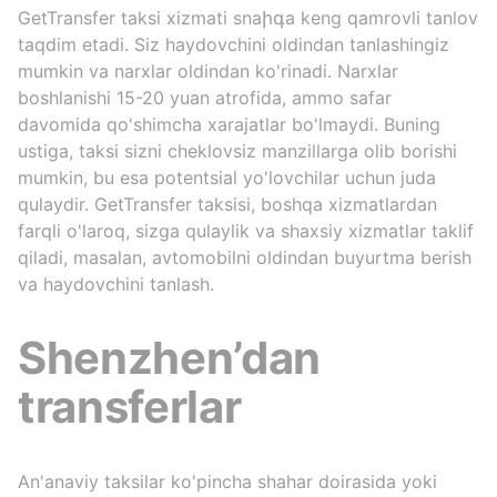
GetTransfer taksi xizmati snaիգa keng qamrovli tanlov
taqdim etadi. Siz haydovchini oldindan tanlashingiz
mumkin va narxlar oldindan ko'rinadi. Narxlar
boshlanishi 15-20 yuan atrofida, ammo safar
davomida qo'shimcha xarajatlar bo'lmaydi. Buning
ustiga, taksi sizni cheklovsiz manzillarga olib borishi
mumkin, bu esa potentsial yo'lovchilar uchun juda
qulaydir. GetTransfer taksisi, boshqa xizmatlardan
farqli o'laroq, sizga qulaylik va shaxsiy xizmatlar taklif
qiladi, masalan, avtomobilni oldindan buyurtma berish
va haydovchini tanlash.
Shenzhen’dan
transferlar
An'anaviy taksilar ko'pincha shahar doirasida yoki