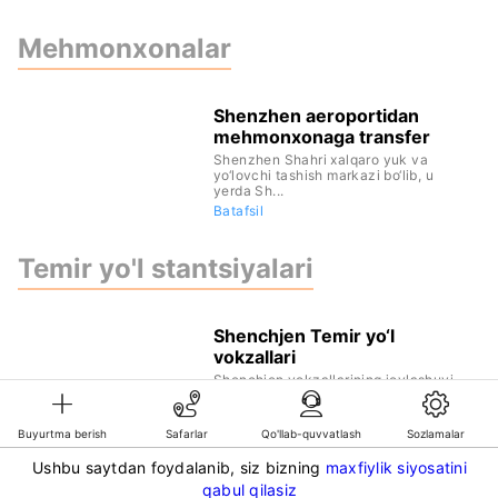
Mehmonxonalar
Shenzhen aeroportidan
mehmonxonaga transfer
Shenzhen Shahri xalqaro yuk va
yo‘lovchi tashish markazi bo‘lib, u
yerda Sh...
Batafsil
Temir yo'l stantsiyalari
Shenchjen Temir yo‘l
vokzallari
Shenchjen vokzallarining joylashuvi
shahar transport tarmoqlari bilan
yaxsh...
Batafsil
Buyurtma berish
Safarlar
Qo'llab-quvvatlash
Sozlamalar
Ushbu saytdan foydalanib, siz bizning
maxfiylik siyosatini
©KG GLOBAL LIMITED. GetTransfer® is trademark of KG GLOBAL LIMITED.
qabul qilasiz