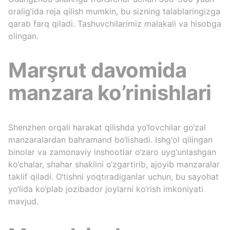
oralig’ida reja qilish mumkin, bu sizning talablaringizga
qarab farq qiladi. Tashuvchilarimiz malakali va hisobga
olingan.
Marşrut davomida
manzara ko’rinishlari
Shenzhen orqali harakat qilishda yo‘lovchilar go‘zal
manzaralardan bahramand bo‘lishadi. Ishg‘ol qilingan
binolar va zamonaviy inshootlar o‘zaro uyg‘unlashgan
ko‘chalar, shahar shaklini o‘zgartirib, ajoyib manzaralar
taklif qiladi. O‘tishni yoqtıradiganlar uchun, bu sayohat
yo‘lida ko‘plab jozibador joylarni ko‘rish imkoniyati
mavjud.