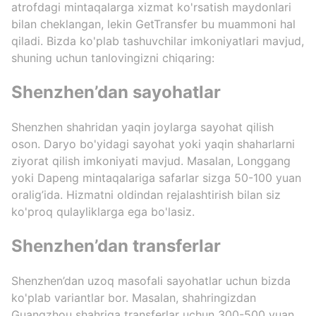
atrofdagi mintaqalarga xizmat ko'rsatish maydonlari
bilan cheklangan, lekin GetTransfer bu muammoni hal
qiladi. Bizda ko'plab tashuvchilar imkoniyatlari mavjud,
shuning uchun tanlovingizni chiqaring:
Shenzhen’dan sayohatlar
Shenzhen shahridan yaqin joylarga sayohat qilish
oson. Daryo bo'yidagi sayohat yoki yaqin shaharlarni
ziyorat qilish imkoniyati mavjud. Masalan, Longgang
yoki Dapeng mintaqalariga safarlar sizga 50-100 yuan
oralig’ida. Hizmatni oldindan rejalashtirish bilan siz
ko'proq qulayliklarga ega bo'lasiz.
Shenzhen’dan transferlar
Shenzhen’dan uzoq masofali sayohatlar uchun bizda
ko'plab variantlar bor. Masalan, shahringizdan
Guangzhou shahriga transferlar uchun 300-500 yuan