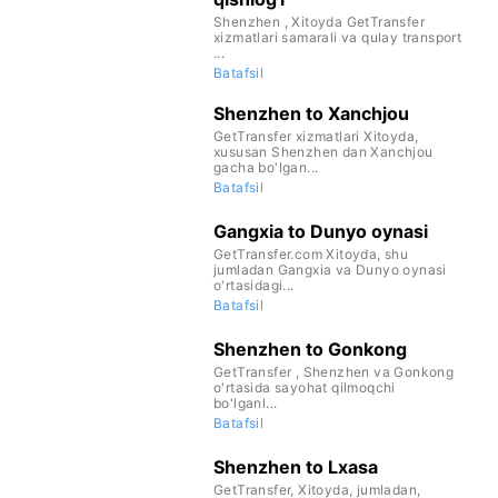
Shenzhen , Xitoyda GetTransfer
xizmatlari samarali va qulay transport
...
Batafsil
Shenzhen to Xanchjou
GetTransfer xizmatlari Xitoyda,
xususan Shenzhen dan Xanchjou
gacha bo'lgan...
Batafsil
Gangxia to Dunyo oynasi
GetTransfer.com Xitoyda, shu
jumladan Gangxia va Dunyo oynasi
o'rtasidagi...
Batafsil
Shenzhen to Gonkong
GetTransfer , Shenzhen va Gonkong
o'rtasida sayohat qilmoqchi
bo'lganl...
Batafsil
Shenzhen to Lxasa
GetTransfer, Xitoyda, jumladan,