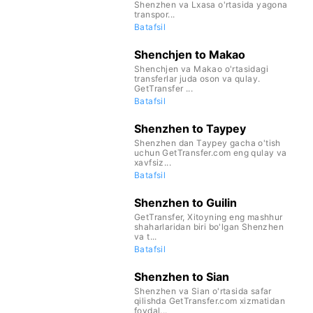
Shenzhen va Lxasa o'rtasida yagona
transpor...
Batafsil
Shenchjen to Makao
Shenchjen va Makao o'rtasidagi
transferlar juda oson va qulay.
GetTransfer ...
Batafsil
Shenzhen to Taypey
Shenzhen dan Taypey gacha o'tish
uchun GetTransfer.com eng qulay va
xavfsiz...
Batafsil
Shenzhen to Guilin
GetTransfer, Xitoyning eng mashhur
shaharlaridan biri bo'lgan Shenzhen
va t...
Batafsil
Shenzhen to Sian
Shenzhen va Sian o'rtasida safar
qilishda GetTransfer.com xizmatidan
foydal...