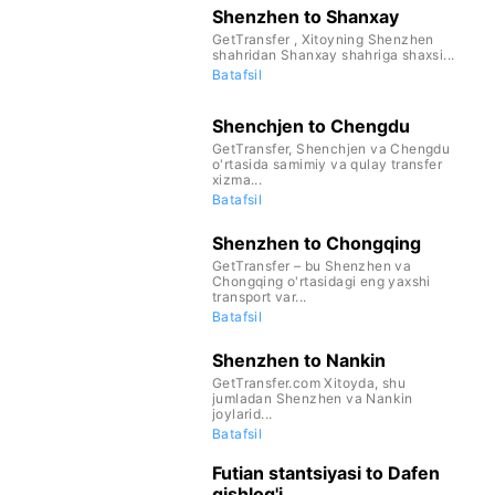
Shenzhen to Shanxay
GetTransfer , Xitoyning Shenzhen
shahridan Shanxay shahriga shaxsi...
Batafsil
Shenchjen to Chengdu
GetTransfer, Shenchjen va Chengdu
o'rtasida samimiy va qulay transfer
xizma...
Batafsil
Shenzhen to Chongqing
GetTransfer – bu Shenzhen va
Chongqing o'rtasidagi eng yaxshi
transport var...
Batafsil
Shenzhen to Nankin
GetTransfer.com Xitoyda, shu
jumladan Shenzhen va Nankin
joylarid...
Batafsil
Futian stantsiyasi to Dafen
qishlog'i