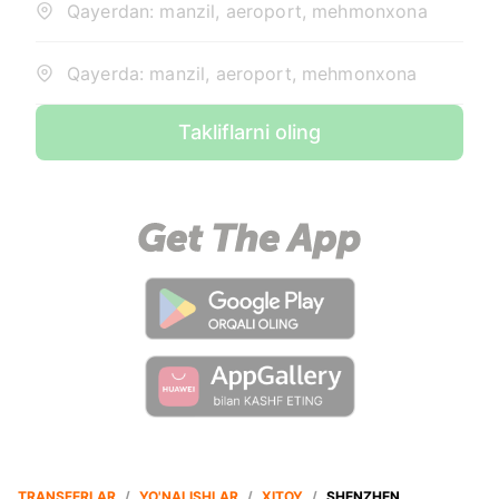
Qayerdan: manzil, aeroport, mehmonxona
Qayerda: manzil, aeroport, mehmonxona
Takliflarni oling
TRANSFERLAR
/
YO'NALISHLAR
/
XITOY
/
SHENZHEN