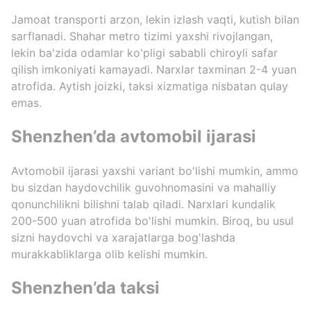
Jamoat transporti arzon, lekin izlash vaqti, kutish bilan
sarflanadi. Shahar metro tizimi yaxshi rivojlangan,
lekin ba'zida odamlar ko'pligi sababli chiroyli safar
qilish imkoniyati kamayadi. Narxlar taxminan 2-4 yuan
atrofida. Aytish joizki, taksi xizmatiga nisbatan qulay
emas.
Shenzhen’da avtomobil ijarasi
Avtomobil ijarasi yaxshi variant bo'lishi mumkin, ammo
bu sizdan haydovchilik guvohnomasini va mahalliy
qonunchilikni bilishni talab qiladi. Narxlari kundalik
200-500 yuan atrofida bo'lishi mumkin. Biroq, bu usul
sizni haydovchi va xarajatlarga bog'lashda
murakkabliklarga olib kelishi mumkin.
Shenzhen’da taksi