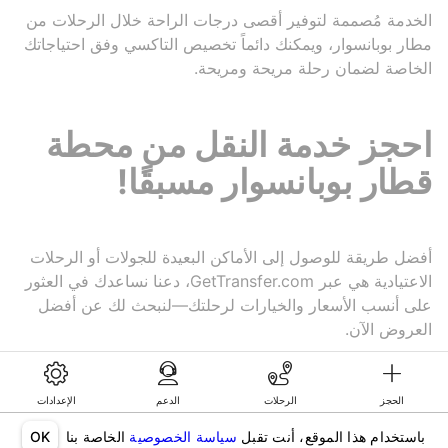
الخدمة مُصممة لتوفير أقصى درجات الراحة خلال الرحلات من
مطار بوبانسوار، ويمكنك دائماً تخصيص التاكسي وفق احتياجاتك
الخاصة لضمان رحلة مريحة ومريحة.
احجز خدمة النقل من محطة
قطار بوبانسوار مسبقًا!
أفضل طريقة للوصول إلى الأماكن البعيدة للجولات أو الرحلات
الاعتيادية هي عبر GetTransfer.com، دعنا نساعدك في العثور
على أنسب الأسعار والخيارات لرحلتك—لنبحث لك عن أفضل
العروض الآن.
الحجز
الرحلات
الدعم
الإعدادات
©KG GLOBAL LIMITED. GetTransfer® is trademark of KG GLOBAL LIMITED.
All rights reserved.
باستخدام هذا الموقع، أنت تقبل
سياسة الخصوصية
الخاصة بنا
OK