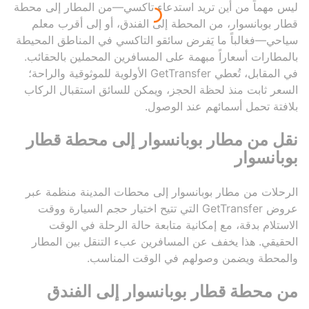
ليس مهماً من أين تريد استدعاء تاكسي—من المطار إلى محطة
قطار بوبانسوار، من المحطة إلى الفندق، أو إلى أقرب معلم
سياحي—فغالباً ما يَفرض سائقو التاكسي في المناطق المحيطة
بالمطارات أسعاراً مبهمة على المسافرين المحملين بالحقائب.
في المقابل، تُعطي GetTransfer الأولوية للموثوقية والراحة؛
السعر ثابت منذ لحظة الحجز، ويمكن للسائق استقبال الركاب
بلافتة تحمل أسمائهم عند الوصول.
نقل من مطار بوبانسوار إلى محطة قطار
بوبانسوار
الرحلات من مطار بوبانسوار إلى محطات المدينة منظمة عبر
عروض GetTransfer التي تتيح اختيار حجم السيارة ووقت
الاستلام بدقة، مع إمكانية متابعة حالة الرحلة في الوقت
الحقيقي. هذا يخفف عن المسافرين عبء التنقل بين المطار
والمحطة ويضمن وصولهم في الوقت المناسب.
من محطة قطار بوبانسوار إلى الفندق