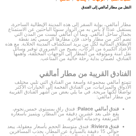
النقل من مطار أمالفي إلى الفندق
مطار أمالفي، بوابة السفر إلى هذه المدينة الإيطالية الساحرة،
يستقبل عددًا لا بأس به من الزوار سنويًا الباحثين عن الاستمتاع
بجمال ساحل أمالفي. وبما أن أمالفي ليست من المدن التي
تضم أكثر من مطار واحد، فإن مطارها الرسمي يُعد نقطة
الانطلاق المثالية لكل من يريد استكشاف المدينة الخلابة. مع هذه
الأعداد الكبيرة من الركاب، يصبح من الضروري توفير وسائل
نقل آمنة وموثوقة من المطار إلى الوجهات المختلفة، وأهمها
الفنادق، لضمان بداية رحلة خالية من المتاعب.
الفنادق القريبة من مطار أمالفي
تتمتع أمالفي بمجموعة واسعة من الفنادق التي تلبي مختلف
الأذواق والميزانيات، من الفنادق الفخمة إلى الخيارات الأكثر
تواضعًا لكنها مريحة. في ما يلي بعض من أشهر الفنادق القريبة
من مطار أمالفي:
فندق أمالفي Palace
: فندق راقٍ بمستوى خمس نجوم،
يقع على بعد عشرين دقيقة من المطار، ويتميز بأسعاره
المرتفعة وخدماته الفاخرة.
فندق Riviera
: فندق متوسط الحجم بأسعار معقولة، يبعد
حوالي 15 دقيقة بالسيارة عن المطار، يجذب المسافرين
الباحثين عن الراحة والجودة بأسعار مناسبة.