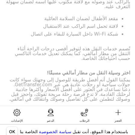
بالراكب عند وصوله مع لافتة مكتوب عليها اسمه لضمان سهولة
التعرف عليه.
مقعد الأطفال لضمان السلامة العائلية
لافتة تحمل اسم الراكب عند الاستقبال
شبكة Wi-Fi داخل السيارة للبقاء على اتصال
تُصمم خدمات النقل هذه لتوفير أقصى درجات الراحة أثناء
التنقل من مطار أمالفي، كما يمكنك تعديل خدمات التاكسي
حسب احتياجاتك الخاصة.
اختر وسيلة النقل من مطار أمالفي مسبقًا!
يمكننا القول أنه أفضل طريقة للوصول إلى وجهتك سواء كانت
جولات سياحية أو رحلات عادية هي عبر GetTransfer.com.
دعنا نساعدك في العثور على أفضل الأسعار وأكثرها جاذبية
لرحلتك القادمة. لا تدع فرصة رحلة مريحة تفوتك، واحجز قبل
وصولك لتطمئن على كل تفاصيل وصولك وانتقالك في أمالفي.
الحجز
الرحلات
الدعم
الإعدادات
©KG GLOBAL LIMITED. GetTransfer® is trademark of KG GLOBAL LIMITED.
All rights reserved.
باستخدام هذا الموقع، أنت تقبل
سياسة الخصوصية
الخاصة بنا
OK