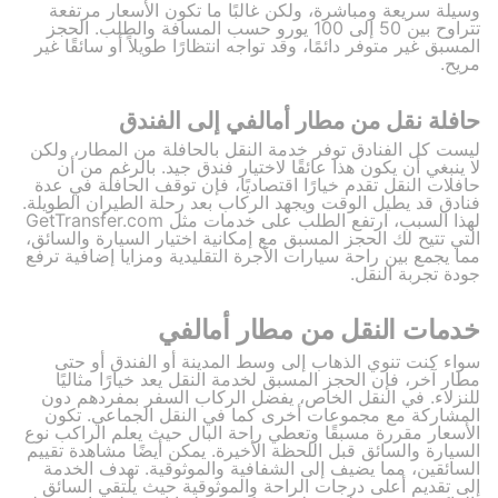
وسيلة سريعة ومباشرة، ولكن غالبًا ما تكون الأسعار مرتفعة
تتراوح بين 50 إلى 100 يورو حسب المسافة والطلب. الحجز
المسبق غير متوفر دائمًا، وقد تواجه انتظارًا طويلاً أو سائقًا غير
مريح.
حافلة نقل من مطار أمالفي إلى الفندق
ليست كل الفنادق توفر خدمة النقل بالحافلة من المطار، ولكن
لا ينبغي أن يكون هذا عائقًا لاختيار فندق جيد. بالرغم من أن
حافلات النقل تقدم خيارًا اقتصاديًا، فإن توقف الحافلة في عدة
فنادق قد يطيل الوقت ويجهد الركاب بعد رحلة الطيران الطويلة.
لهذا السبب، ارتفع الطلب على خدمات مثل GetTransfer.com
التي تتيح لك الحجز المسبق مع إمكانية اختيار السيارة والسائق،
مما يجمع بين راحة سيارات الأجرة التقليدية ومزايا إضافية ترفع
جودة تجربة النقل.
خدمات النقل من مطار أمالفي
سواء كنت تنوي الذهاب إلى وسط المدينة أو الفندق أو حتى
مطار آخر، فإن الحجز المسبق لخدمة النقل يعد خيارًا مثاليًا
للنزلاء. في النقل الخاص، يفضل الركاب السفر بمفردهم دون
المشاركة مع مجموعات أخرى كما في النقل الجماعي. تكون
الأسعار مقررة مسبقًا وتعطي راحة البال حيث يعلم الراكب نوع
السيارة والسائق قبل اللحظة الأخيرة. يمكن أيضًا مشاهدة تقييم
السائقين، مما يضيف إلى الشفافية والموثوقية. تهدف الخدمة
إلى تقديم أعلى درجات الراحة والموثوقية حيث يلتقي السائق