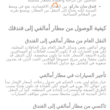
فندق سان ماركو
: من الفنادق الاقتصادية، يقع في وسط
المدينة لكنه يحتاج إلى التنقل من المطار، ويتمتع بقربه
من المعالم السياحية.
كيفية الوصول من مطار أمالفي إلى فندقك
النقل العام من مطار أمالفي إلى الفندق
توفر أمالفي بعض وسائل النقل العام مثل الحافلات المحلية،
لكن هذه الخيارات قد لا تكون الأنسب للعائلات أو المسافرين
بكثرة الأمتعة. الأسعار عادة ما تكون منخفضة، لكن التنقل قد
يكون معقدًا وغير مريح خصوصًا للوافدين الجدد الذين قد يجدون
صعوبة في التعامل مع جداول الحافلات.
تأجير السيارات في مطار أمالفي
خيار شائع لمن يحب التحكم في جدول رحلاته. أسعار الإيجار تبدأ
من حوالي 30 يورو في اليوم، لكن القيادة قد تكون تحديًا بسبب
الطرق الضيقة والمنحدرات الحادة في المنطقة. كما أن التنقل
داخل المدينة قد يكون محبطًا بسبب نقص مواقف السيارات.
تاكسي من مطار أمالفي إلى الفندق