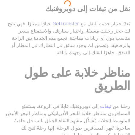
نقل من تيفات إلى دوبروفنيك
يُعدّ اختيار خدمة النقل مع
GetTransfer
خيارًا ممتازًا. فهي تتيح
لك حجز رحلتك مسبقًا، واختيار سيارتك، والاستمتاع بسعر
مناسب دون أي زيادات مفاجئة. تجمع هذه الخدمة بين الراحة
والرفاهية، وتضمن لك وجود سائق في انتظارك في المطار أو
الفندق، جاهزًا لنقلك إلى وجهتك بأناقة.
مناظر خلابة على طول
الطريق
رحلةٌ من
تيفات
إلى دوبروفنيك غايةٌ في الروعة. يستمتع
المسافرون بمناظر خلابة للبحر الأدرياتيكي ومناظر البحر الأبيض
المتوسط الخلابة. يُشكّل مشهد التقاء الجبال بالساحل خلفيةً
ساحرة، تُبهر المسافرين طوال الرحلة. إنها رحلةٌ تُتيح لك