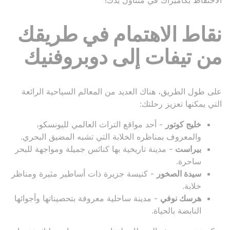
الاحتفاظ بكاميراك في متناول يدك!
نقاط الاهتمام في طريقك
من تيفات إلى دوبروفنيك
على طول الطريق، هناك العديد من المعالم السياحية الرائعة
التي يمكنها تعزيز رحلتك:
خليج كوتور
- أحد مواقع التراث العالمي لليونسكو،
والمعروف بمناظره الخلابة التي تشبه المضيق البحري.
بيراست
- مدينة تاريخية بها كنائس جميلة ومواجهة للبحر
ساحرة.
سيدة الصخور
- كنيسة جزيرة ذات أساطير مثيرة ومناظر
خلابة.
هرسك نوفي
- مدينة ساحلية معروفة بتحصيناتها وأجوائها
النابضة بالحياة.