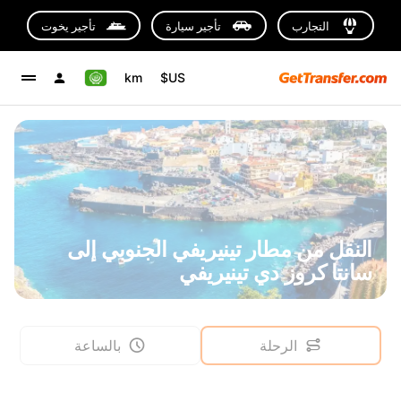
التجارب
تأجير سيارة
تأجير يخوت
km
US$
النقل من مطار تينيريفي الجنوبي إلى
سانتا كروز دي تينيريفي
الرحلة
بالساعة