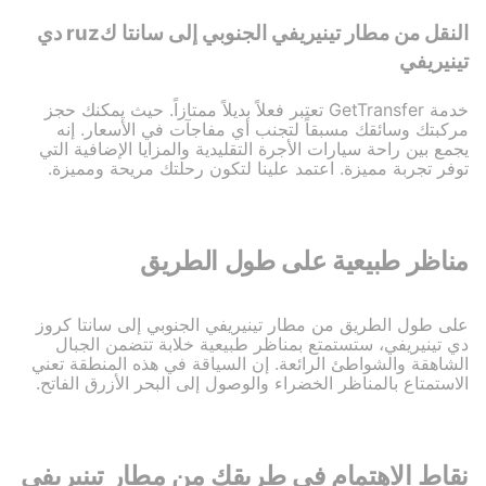
النقل من مطار تينيريفي الجنوبي إلى سانتا كruz دي
تينيريفي
خدمة GetTransfer تعتبر فعلاً بديلاً ممتازاً. حيث يمكنك حجز
مركبتك وسائقك مسبقاً لتجنب أي مفاجآت في الأسعار. إنه
يجمع بين راحة سيارات الأجرة التقليدية والمزايا الإضافية التي
توفر تجربة مميزة. اعتمد علينا لتكون رحلتك مريحة ومميزة.
مناظر طبيعية على طول الطريق
على طول الطريق من مطار تينيريفي الجنوبي إلى سانتا كروز
دي تينيريفي، ستستمتع بمناظر طبيعية خلابة تتضمن الجبال
الشاهقة والشواطئ الرائعة. إن السياقة في هذه المنطقة تعني
الاستمتاع بالمناظر الخضراء والوصول إلى البحر الأزرق الفاتح.
نقاط الاهتمام في طريقك من مطار تينيريفي