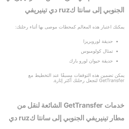
الجنوبي إلى سانتا كruz دي تينيريفي
يمكنك اعتبار هذه المعالم كمحطات موصى بها أثناء رحلتك:
حديقة لوروبريزا
تمثال كولومبوس
حديقة حيوان لورو بارك
يمكن تضمين هذه التوقفات مسبقًا عند التخطيط مع
GetTransfer لتجعل رحلتك أكثر إثارة.
خدمات GetTransfer الشائعة لنقل من
مطار تينيريفي الجنوبي إلى سانتا كruz دي