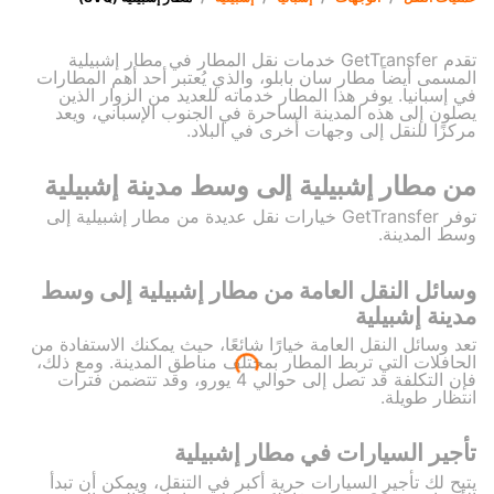
تقدم GetTransfer خدمات نقل المطار في مطار إشبيلية
المسمى أيضاً مطار سان بابلو، والذي يُعتبر أحد أهم المطارات
في إسبانيا. يوفر هذا المطار خدماته للعديد من الزوار الذين
يصلون إلى هذه المدينة الساحرة في الجنوب الإسباني، ويعد
مركزًا للنقل إلى وجهات أخرى في البلاد.
من مطار إشبيلية إلى وسط مدينة إشبيلية
توفر GetTransfer خيارات نقل عديدة من مطار إشبيلية إلى
وسط المدينة.
وسائل النقل العامة من مطار إشبيلية إلى وسط
مدينة إشبيلية
تعد وسائل النقل العامة خيارًا شائعًا، حيث يمكنك الاستفادة من
الحافلات التي تربط المطار بمختلف مناطق المدينة. ومع ذلك،
فإن التكلفة قد تصل إلى حوالي 4 يورو، وقد تتضمن فترات
انتظار طويلة.
تأجير السيارات في مطار إشبيلية
يتيح لك تأجير السيارات حرية أكبر في التنقل، ويمكن أن تبدأ