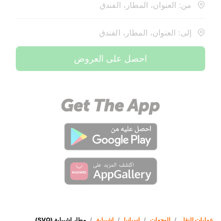
من: العنوان، المطار، الفندق
إلى: العنوان، المطار، الفندق
احصل على العروض
عمليات النقل
/
الوجهات
/
إسبانيا
/
إشبيلية
/
مطار إشبيلية (SVQ)