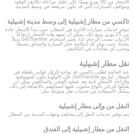
الأسعار من 30 يورو يوميًا. لكن عليك مراعاة تكاليف الوقود
ومواقف السيارات التي قد تكون مرتفعة في وسط المدينة.
تاكسي من مطار إشبيلية إلى وسط مدينة إشبيلية
تتوفر خدمات سيارات الأجرة في المطار، حيث تبدأ الأسعار عادة
من 25 يورو. ومع ذلك، يمكن أن تشهد هذه الأسعار ارتفاعًا
الارتياب بسبب الزحام. لذا، يعتبر استخدام GetTransfer بديلاً
مجديًا، حيث توفر لك إمكانية حجز السيارة والسائق مسبقًا
وتجنب أي مفاجآت في التكاليف.
نقل مطار إشبيلية
عند الحاجة لطلب تاكسي، قد يواجه الزوّار فواتير باهظة في
المطار. أما مع GetTransfer، فإن الأولوية تكون للموثوقية
والراحة. الأسعار ثابتة بعد عملية الحجز، والسائقون يمكن أن
يقابلوا الزبائن بألواح مكتوب عليها أسماؤهم. بالإضافة إلى ذلك،
يمكنك الاستفادة من خدمات نقل متنوعة مثل:
النقل من وإلى مطار إشبيلية
يتم توفير خدمات النقل إلى مختلف وجهات المدينة من المطار.
النقل من مطار إشبيلية إلى الفندق