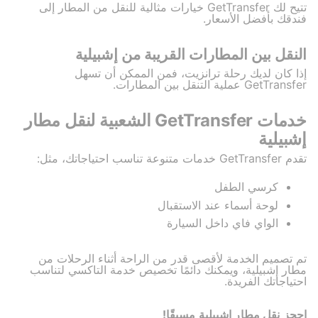
تتيح لك GetTransfer خيارات مثالية للنقل من المطار إلى
فندقك بأفضل الأسعار.
النقل بين المطارات القريبة من إشبيلية
إذا كان لديك رحلة ترانزيت، فمن الممكن أن تسهل
GetTransfer عملية التنقل بين المطارات.
خدمات GetTransfer الشعبية لنقل مطار
إشبيلية
تقدم GetTransfer خدمات متنوعة تناسب احتياجاتك، مثل:
كرسي الطفل
لوحة أسماء عند الاستقبال
الواي فاي داخل السيارة
تم تصميم الخدمة لأقصى قدر من الراحة أثناء الرحلات من
مطار إشبيلية، ويمكنك دائمًا تخصيص خدمة التاكسي لتناسب
احتياجاتك الفريدة.
احجز نقل مطار إشبيلية مسبقًا!