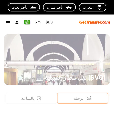
التجارب
تأجير سيارة
تأجير يخوت
km
US$
(SVQ) نقل مطار إشبيلية
الرحلة
بالساعة