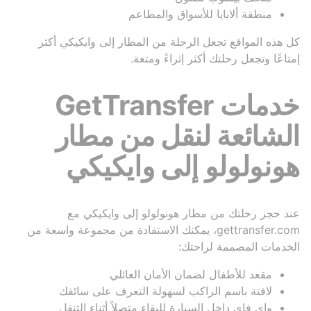
منطقة ألابايا للأسواق والمطاعم
كل هذه المواقع تجعل الرحلة من المطار إلى وايكيكي أكثر
إمتاعًا وتجعل رحلتك أكثر إثراءً ومتعة.
خدمات GetTransfer
الشائعة لنقل من مطار
هونولولو إلى وايكيكي
عند حجز رحلتك من مطار هونولولو إلى وايكيكي مع
gettransfer.com، يمكنك الاستفادة من مجموعة واسعة من
الخدمات المصممة لراحتك:
مقعد للأطفال لضمان الأمان العائلي
لافتة باسم الراكب لسهولة التعرف على سائقك
واي فاي داخل السيارة للبقاء متصلاً أثناء التنقل