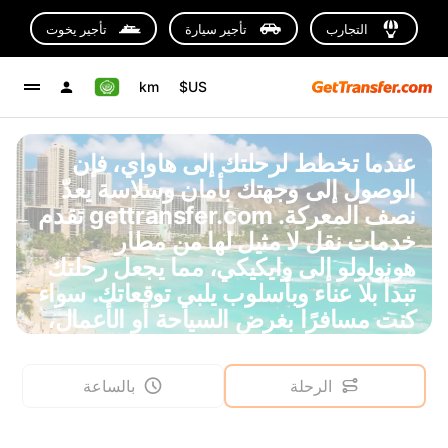
التجارب
تأجير سيارة
تأجير يخوت
km
US$
عندما تخطط لرحلتك إلى هاواي، فإن
الوصول إلى وجهتك بأمان وسلاسة يعدّ
نصف المعركة. gettransfer.com تقدم
خدمات نقل لا مثيل لها من مطار
هونولولو إلى وايكيكي، مما يجعل رحلتك
تبدأ بلا عناء وبأسلوب يلبي توقعاتك. سواء
كنت مسافرًا بغرض السياحة أو الأعمال،
فإن خدماتنا تضمن لك راحة لا تضاهى
وسائقين محترفين يسهلون عليك التنقل.
الرحلة
بالساعة