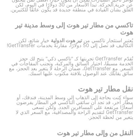
عن حرية الحركة. تبدأ الأسعار من 30 دولارًا في اليوم، لكن
القلق بشأن القيادة في منطقة جديدة قد يكون عائقًا للكثيرين.
تاكسي من مطار تير هوت إلى وسط مدينة تير
هوت
يُعتبر استئجار تاكسي من
تير هوت الدولية
خيار شائع، لكن
التكاليف قد تصل إلى 50 دولارًا، مقارنةً بخدمات GetTransfer!
تُقدّم GetTransfer تجربتها كـ "تاكسي ذكي" يتيح لك حجز
الخدمة مسبقًا، اختيار السائق والمركبة، وتجنب المفاجآت في
السعر. مع GetTransfer، ضمان الرحلة لا يتغير بعد الحجز، مع
سائق يقابلك عند الوصول بلافتة مكتوب عليها اسمك.
نقل مطار تير هوت
سواء كنت بحاجة إلى الذهاب إلى وسط المدينة، فندقك، أو
مطار آخر، قد تجد أن سائقي التاكسي في المطار يفرضون
أسعارًا مرتفعة على المسافرين الجدد. ولكن تسعى
GetTransfer لتقديم الراحة والمصداقية، مع السعر الذي لا
يتغير من لحظة الحجز.
النقل من وإلى مطار تير هوت