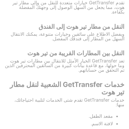
تقدم GetTransfer خيارات متعددة للنقل من وإلى مطار تير
هوت، مما يجعل من السهل الوصول إلى وجهتك المفضلة
بكفاءة.
النقل من مطار تير هوت إلى الفندق
وبفضل الاطلاع على سائقين وخيارات متنوعة، يمكنك الانتقال
السهل من المطار إلى فندقك المفضل.
النقل بين المطارات القريبة من تير هوت
تعد GetTransfer الخيار الأمثل للانتقال بين مطارات تير هوت
وما حولها، مع قاعدة بيانات كبيرة من السائقين المحترفين الذين
تم التحقق من حساباتهم.
خدمات GetTransfer الشعبية لنقل مطار
تير هوت
خدمات GetTransfer تقدم شتى الخدمات لتلبية احتياجاتك،
منها:
مقعد الطفل.
لافتة الاسم.