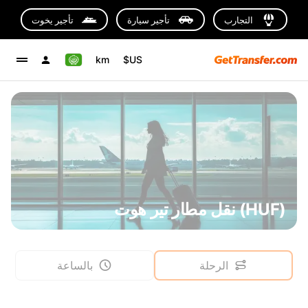
التجارب
تأجير سيارة
تأجير يخوت
km
US$
(HUF) نقل مطار تير هوت
الرحلة
بالساعة