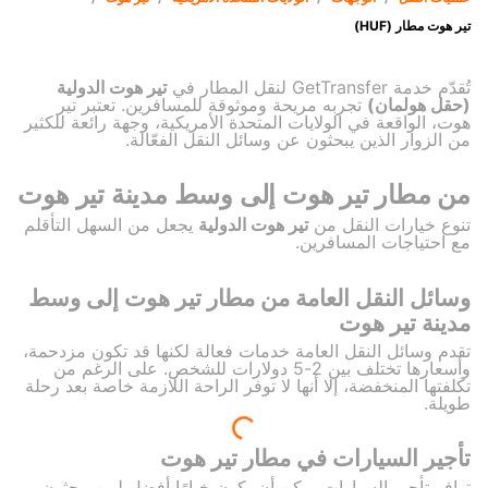
تير هوت مطار (HUF)
تُقدّم خدمة GetTransfer لنقل المطار في
تير هوت الدولية
(حقل هولمان)
تجربه مريحة وموثوقة للمسافرين. تعتبر تير
هوت، الواقعة في الولايات المتحدة الأمريكية، وجهة رائعة للكثير
من الزوار الذين يبحثون عن وسائل النقل الفعّالة.
من مطار تير هوت إلى وسط مدينة تير هوت
تنوع خيارات النقل من
تير هوت الدولية
يجعل من السهل التأقلم
مع احتياجات المسافرين.
وسائل النقل العامة من مطار تير هوت إلى وسط
مدينة تير هوت
تقدم وسائل النقل العامة خدمات فعالة لكنها قد تكون مزدحمة،
وأسعارها تختلف بين 2-5 دولارات للشخص. على الرغم من
تكلفتها المنخفضة، إلا أنها لا توفر الراحة اللازمة خاصة بعد رحلة
طويلة.
تأجير السيارات في مطار تير هوت
توافر تأجير السيارات يمكن أن يكون خيارًا أفضل لمن يبحثون