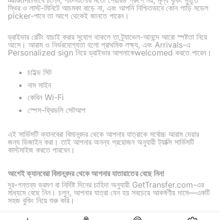
স্থির ও লাস্ট-মিনিটে আচমকা বাড়ে না, এবং আপনি নিশ্চিতভাবে কোন গাড়ি মডেল
picker-পাবে তা আগে থেকেই জানতে পারেন।
ড্রাইভার রেটিং যাচাই করার সুযোগ থাকলে তা ট্র্যাভেল-আনন্দে আরো স্পষ্টতা নিয়ে
আসে। আরাম ও নির্ভরযোগ্যতা হলো প্রাথমিক লক্ষ্য, এবং Arrivals-এ
Personalized sign নিয়ে ড্রাইভার আপনাকেwelcomed করতে পারেন।
চাইল্ড সিট
নাম সাইন
কেবিন Wi-Fi
স্পেস-ফ্রিডলি সেটআপ
এই সার্ভিসটি ক্যানবেরা বিমানবন্দর থেকে আপনার যাত্রাকে সর্বোচ্চ আরাম দেয়ার
জন্য ডিজাইন করা। তাই আপনার অনন্য প্রয়োজন অনুযায়ী ট্যাক্সি সার্ভিসটি
কাস্টমাইজ করতে পারবেন।
আগেই ক্যানবেরা বিমানবন্দর থেকে আপনার যাতায়াতের বেছে নিন!
দূর-গন্তব্য ভ্রমণ বা নির্দিষ্ট দিনের চাহিদা অনুযায়ী GetTransfer.com-এর
মাধ্যমে বেছে নিন। চলুন, আপনার যাত্রা যেন হয় সবচেয়ে আকর্ষণীয় দামে—একটি
সহজ বুকিং নিয়ে শুরু করি।