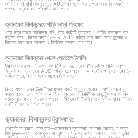
বেশি। ভাড়া সাধারণত ১১–১৫ AUD-এর মধ্যে পড়ে, তবে ভ্রমণের সময়সূচি ও
গন্তব্য অনুযায়ী দাম পরিবর্তিত হতে পারে।
ক্যানবেরা বিমানবন্দরে গাড়ি ভাড়া পরিষেবা
গাড়ি ভাড়া করলে স্বাধীনতা বেশি, তবে প্রতিটি ড্রাইভার ও গাড়ির মানভেদে খরচ
বাড়তে পারে। দিনের ভাড়া ৭০–১৮০ AUD পর্যন্ত হতে পারে, সাথে কন্ট্র্যাক্ট ও
বিমানের বদল হলে অপেক্ষা ও শিডিউল সমস্যা যোগ হয়।
ক্যানবেরা বিমানবন্দর থেকে হোটেলে ট্যাক্সি
ট্যাক্সি সরাসরি ও ব্যক্তিগত পথ নিশ্চিত করে, তবে মবাইল রেট ও সার্ভিস-ভাগ্য
অনুযায়ী দাম ৫০–১২৫ AUD পর্যন্ত হতে পারে। শুরু সিস্টেম ও লুকানো চার्ज
থাকতে পারে, বিশেষ করে সকালে-চলতি সময়ে।
কিন্তু এগুলো ছাড়া GetTransfer একটি অনুকূল সমাধান। আপনি আগে বুক
করতে পারেন, কোন গাড়ি ও ড্রাইভার चुनবেন তা নির্দিষ্ট করবেন, ট্র্যাফিক ও ভাড়া
সমেত পুরো যাত্রা পরিকল্পনা পাবেন। ঐতিহ্যবাহী ট্যাক্সির সঙ্গে জড়িত সুবিধা মিলিয়ে
একটি উন্নত অভিজ্ঞতা পাবেন।
ক্যানবেরা বিমানবন্দর ট্রান্সফার:
যেখানেই আপনাকে যেতে চান—ডাউনটাউন ক্যানবেরা, আপনার হোটেল, বা অন্য
বিমানবন্দর—আগে থেকে বুক করা ট্রান্সফার সবচেয়ে ভালো অপশন। এতে যাত্রীরা
व्यक्तिगतভাবে চলেন, শাটলগুলোর মতো শেয়ারড গ্রুপে নয়, মূল্য বুকিং মুহূর্তে