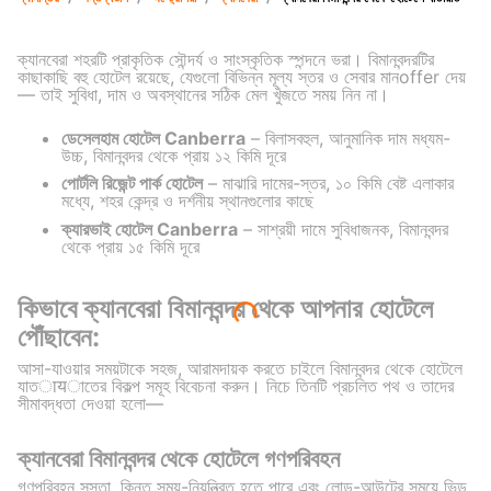
ক্যানবেরা শহরটি প্রাকৃতিক সৌন্দর্য ও সাংস্কৃতিক স্পন্দনে ভরা। বিমানবন্দরটির
কাছাকাছি বহু হোটেল রয়েছে, যেগুলো বিভিন্ন মূল্য স্তর ও সেবার মানoffer দেয়
— তাই সুবিধা, দাম ও অবস্থানের সঠিক মেল খুঁজতে সময় নিন না।
ডেসেলহাম হোটেল Canberra
– বিলাসবহুল, আনুমানিক দাম মধ্যম-
উচ্চ, বিমানবন্দর থেকে প্রায় ১২ কিমি দূরে
পোর্টলি রিজেন্ট পার্ক হোটেল
– মাঝারি দামের-স্তর, ১০ কিমি বেষ্ট এলাকার
মধ্যে, শহর কেন্দ্র ও দর্শনীয় স্থানগুলোর কাছে
ক্যারভাই হোটেল Canberra
– সাশ্রয়ী দামে সুবিধাজনক, বিমানবন্দর
থেকে প্রায় ১৫ কিমি দূরে
কিভাবে ক্যানবেরা বিমানবন্দর থেকে আপনার হোটেলে
পৌঁছাবেন:
আসা-যাওয়ার সময়টাকে সহজ, আরামদায়ক করতে চাইলে বিমানবন্দর থেকে হোটেলে
যাতायাতের বিকল্প সমূহ বিবেচনা করুন। নিচে তিনটি প্রচলিত পথ ও তাদের
সীমাবদ্ধতা দেওয়া হলো—
ক্যানবেরা বিমানবন্দর থেকে হোটেলে গণপরিবহন
গণপরিবহন সস্তা, কিন্তু সময়-নিয়ন্ত্রিত হতে পারে এবং লোড-আউটের সময়ে ভিড়